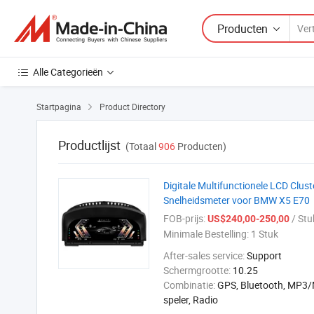
Producten
Alle Categorieën
Startpagina
Product Directory

Productlijst
(Totaal
906
Producten)
Digitale Multifunctionele LCD Clu
Snelheidsmeter voor BMW X5 E70
FOB-prijs:
/ Stu
US$240,00-250,00
Minimale Bestelling:
1 Stuk
After-sales service:
Support
Schermgrootte:
10.25
Combinatie:
GPS, Bluetooth, MP3
speler, Radio