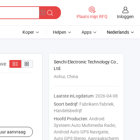
Inloggen
Plaats mijn RFQ
Koper
Helpen
Apps
Nederlands
Senchi Electronic Technology Co.,
ve:
Ltd.
Anhui, China
Laatste inLogdatum:
2026-04-08
Soort bedrijf:
Fabrikant/fabriek,
Handelsbedrijf
Hoofd Producten:
Android
Systeem Auto Multimedia Radio,
uur aanvraag
Android Auto GPS Navigatie,
Auto GPS Stereo, Aanraakscherm