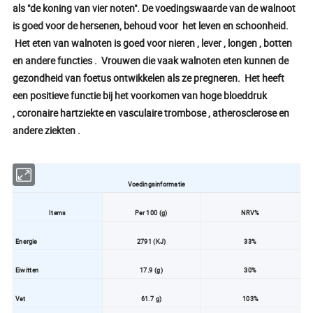
als "de koning van vier noten". De voedingswaarde van de walnoot
is goed voor de hersenen, behoud voor het leven en schoonheid.
Het eten van walnoten is goed voor nieren , lever , longen , botten
en andere functies . Vrouwen die vaak walnoten eten kunnen de
gezondheid van foetus ontwikkelen als ze pregneren. Het heeft
een positieve functie bij het voorkomen van hoge bloeddruk
, coronaire hartziekte en vasculaire trombose , atherosclerose en
andere ziekten .
Voedingsinformatie
Items
Per 100 (g)
NRV%
Energie
2791 (KJ)
33%
Eiwitten
17.9 (g)
30%
Vet
61.7 g)
103%