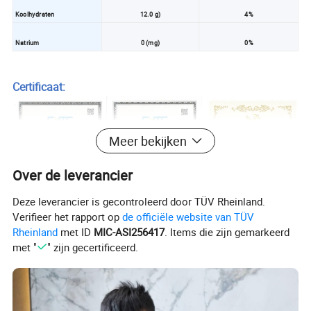
Koolhydraten
12.0 g)
4%
Natrium
0 (mg)
0%
Certificaat:
Meer bekijken
Over de leverancier
Deze leverancier is gecontroleerd door TÜV Rheinland.
Verifieer het rapport op
de officiële website van TÜV
Rheinland
met ID
MIC-ASI256417
. Items die zijn gemarkeerd
met "
" zijn gecertificeerd.
Verpakking en levering: