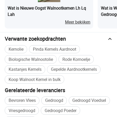
Wat is Nieuwe Oogst Walnootkernen Lh Lq
Wat is W
Lah
Gedroogd
Nieuwe 
Meer bekijken
Verwante zoekopdrachten
Kernolie
Pinda Kernels Aardnoot
Biologische Walnootolie
Rode Kornoelje
Kastanjes Kernels
Gepelde Aardnootkernels
Koop Walnoot Kernel in bulk
Onze Service :
Gerelateerde leveranciers
- professioneel productie- en verkoopteam
- klantgerichte oplossing
Bevroren Vlees
Gedroogd
Gedroogd Voedsel
- prompt reageren tijd
Vriesgedroogd
Gedroogd Poeder
- geloofwaardigheid en integriteit