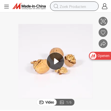
Openen
Video
1
/
6