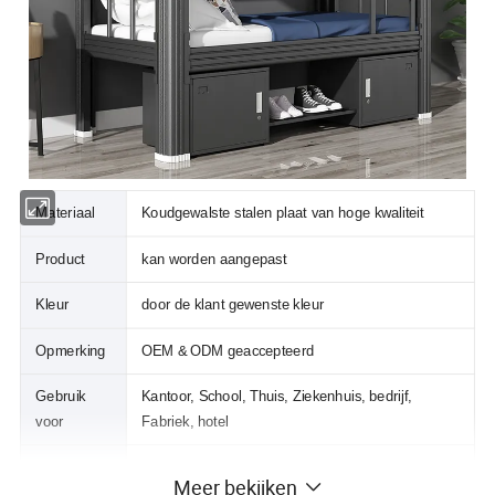
Materiaal
Koudgewalste stalen plaat van hoge kwaliteit
Product
kan worden aangepast
Kleur
door de klant gewenste kleur
Opmerking
OEM & ODM geaccepteerd
Gebruik
Kantoor, School, Thuis, Ziekenhuis, bedrijf,
voor
Fabriek, hotel
Omlaaggeklapte constructie, eenvoudig in elkaar
Structuur
Meer bekijken
te zetten en gemakkelijk te vervoeren