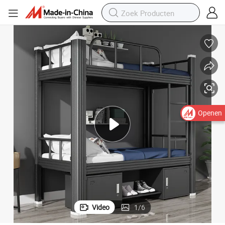
Openen
Video
1
/
6