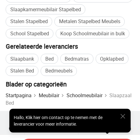
Slaapkamermeubilair Stapelbed
Stalen Stapelbed
Metalen Stapelbed Meubels
School Stapelbed
Koop Schoolmeubilair in bulk
Gerelateerde leveranciers
Slaapbank
Bed
Bedmatras
Opklapbed
Stalen Bed
Bedmeubels
Blader op categorieën
Startpagina
Meubilair
Schoolmeubilair
Slaapzaal
Bed
Hallo
,
Klik hier om contact op te nemen met de
Populaire producten
Hot Products-prijs
leverancier voor meer informatie.
Groothandel Hete Producten
Ster Koper
Pc-site
Inzichten
over
Gebruikersovereenkomst
Privacybeleid
contact