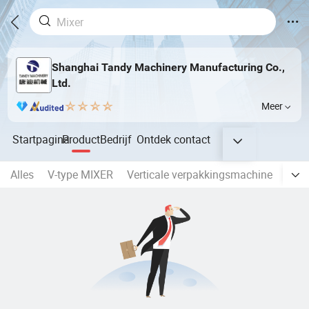
Shanghai Tandy Machinery Manufacturing Co.,
Ltd.
Meer
Startpagina
Product
Bedrijf
Ontdek
contact
Alles
V-type MIXER
Verticale verpakkingsmachine
Auto