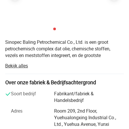
Sinopec Baling Petrochemical Co., Ltd. is een groot
petrochemisch complex dat olie, chemische stoffen,
vezels en meststoffen integreert, en de grootste
binnenlandse lithium-polymeer, epoxyhars, caprolactam,
Bekijk alles
commerciële cyclohexanone productiebedrijven.
Baling Petrochemical Co. Ltd. aangesloten bij Sinopec,
Over onze fabriek & Bedrijfsachtergrond
heeft het 14 aangesloten eenheden, waaronder de divisie
Olefin (olieraffinaderij), de divisie cyclohexanone, de
Soort bedrijf
Fabrikant/fabriek &
synthetische vezelfabriek, de divisie synthetisch rubber, de
Handelsbedrijf
divisie epoxy Resin, De divisie Thermal Power, Power
Adres
Room 209, 2nd Floor,
Division, Watervoorziening en behandeling, Supply and
Yuehualongxing Industrial Co.,
Marketing Division, Yunxi Community, Urban Community
Ltd., Yuehua Avenue, Yunxi
en etc...