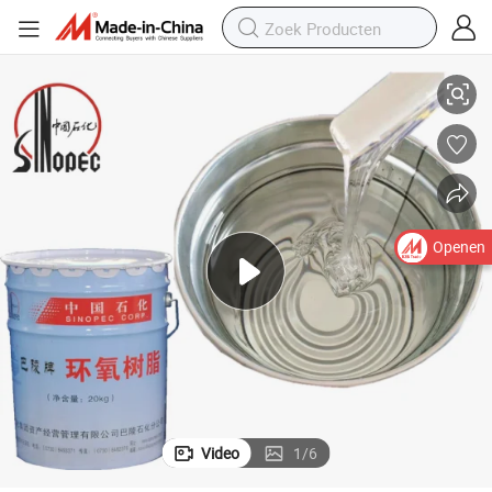
1675-54-3)
Sinopec Vloeibare Epoxyhars Cyd-128 voor Elektrische Isolatie (CAS Nr. 
Openen
Video
1
/
6