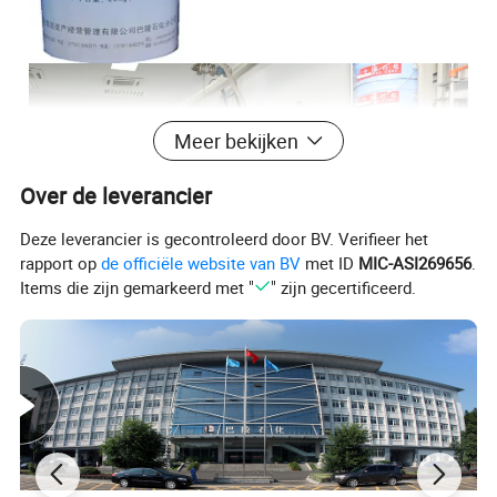
Meer bekijken
Over de leverancier
Deze leverancier is gecontroleerd door BV. Verifieer het
rapport op
de officiële website van BV
met ID
MIC-ASI269656
.
Items die zijn gemarkeerd met "
" zijn gecertificeerd.
Verpakking en verzending
20 kg/drum, 230 kg/drum, 1150 kg/IBC, 23 ton/ISO-TANK