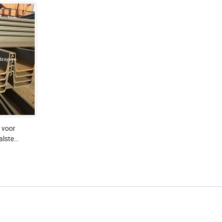
 voor
lste