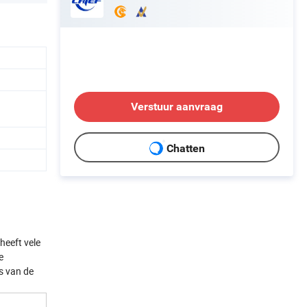
Verstuur aanvraag
Chatten
heeft vele
e
s van de