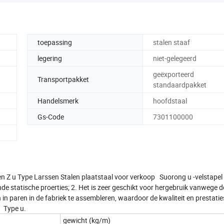
toepassing
stalen staaf
legering
niet-gelegeerd
geëxporteerd
Transportpakket
standaardpakket
Handelsmerk
hoofdstaal
Gs-Code
7301100000
n Z u Type Larssen Stalen plaatstaal voor verkoop Suorong u -velstapel 
nde statische proerties; 2. Het is zeer geschikt voor hergebruik vanwege d
 in paren in de fabriek te assembleren, waardoor de kwaliteit en prestatie
. Type u.
gewicht (kg/m)