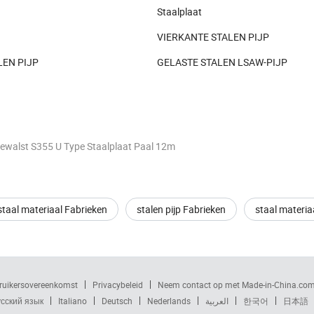
Staalplaat
N
VIERKANTE STALEN PIJP
LEN PIJP
GELASTE STALEN LSAW-PIJP
walst S355 U Type Staalplaat Paal 12m
 staal materiaal Fabrieken
stalen pijp Fabrieken
staal materia
ruikersovereenkomst
Privacybeleid
Neem contact op met Made-in-China.co
сский язык
Italiano
Deutsch
Nederlands
العربية
한국어
日本語