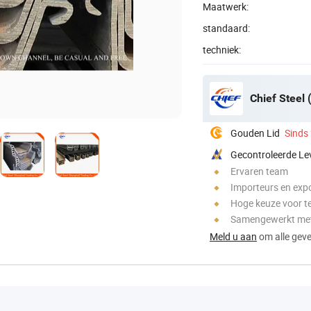
Maatwerk:
standaard:
techniek:
Chief Steel 
Gouden Lid
Sinds
Gecontroleerde Le
Ervaren team
Importeurs en exp
Hoge keuze voor t
Samengewerkt met
Meld u aan
om alle gever