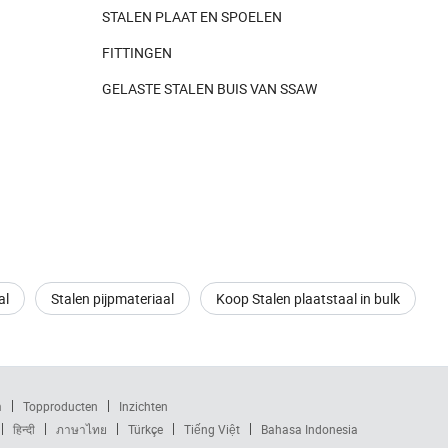
STALEN PLAAT EN SPOELEN
FITTINGEN
GELASTE STALEN BUIS VAN SSAW
al
Stalen pijpmateriaal
Koop Stalen plaatstaal in bulk
m
Topproducten
Inzichten
हिन्दी
ภาษาไทย
Türkçe
Tiếng Việt
Bahasa Indonesia