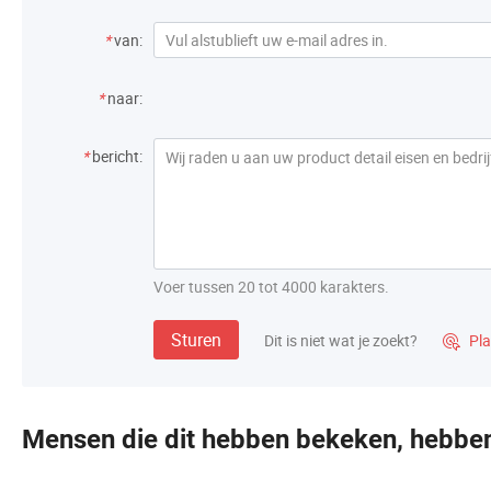
*
van:
*
naar:
*
bericht:
Voer tussen 20 tot 4000 karakters.
Sturen
Dit is niet wat je zoekt?
Pla

Mensen die dit hebben bekeken, hebbe