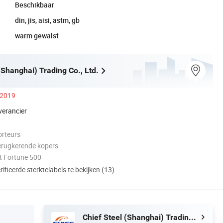
Beschikbaar
din, jis, aisi, astm, gb
warm gewalst
(Shanghai) Trading Co., Ltd.
 2019
verancier
orteurs
erugkerende kopers
 Fortune 500
ifieerde sterktelabels te bekijken (13)
Chief Steel (Shanghai) Trading Co., Ltd.