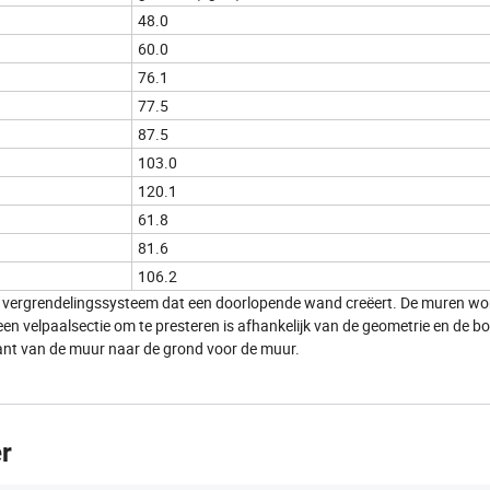
48.0
60.0
76.1
77.5
87.5
103.0
120.1
61.8
81.6
106.2
al vergrendelingssysteem dat een doorlopende wand creëert. De muren w
n velpaalsectie om te presteren is afhankelijk van de geometrie en de 
ant van de muur naar de grond voor de muur.
r