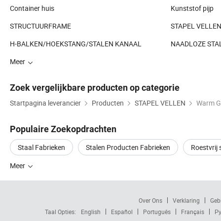
Container huis
Kunststof pijp
STRUCTUURFRAME
STAPEL VELLE
H-BALKEN/HOEKSTANG/STALEN KANAAL
NAADLOZE STA
Meer
Zoek vergelijkbare producten op categorie
Startpagina leverancier
Producten
STAPEL VELLEN
Warm Ge
Populaire Zoekopdrachten
Staal Fabrieken
Stalen Producten Fabrieken
Roestvrij
Meer
Over Ons
Verklaring
Geb
Taal Opties:
English
Español
Português
Français
Ру