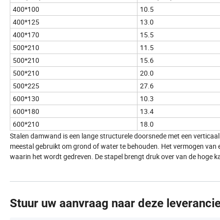
400*100
10.5
400*125
13.0
400*170
15.5
500*210
11.5
500*210
15.6
500*210
20.0
500*225
27.6
600*130
10.3
600*180
13.4
600*210
18.0
Stalen damwand is een lange structurele doorsnede met een vertica
meestal gebruikt om grond of water te behouden. Het vermogen van ee
waarin het wordt gedreven. De stapel brengt druk over van de hoge k
Stuur uw aanvraag naar deze leverancie