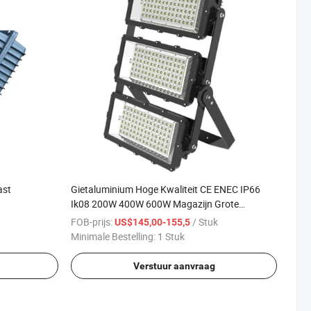
ast
Gietaluminium Hoge Kwaliteit CE ENEC IP66
Ik08 200W 400W 600W Magazijn Grote
Oppervlakte Hanginstallatie Verlichting Hoge
FOB-prijs:
/ Stuk
US$145,00-155,5
Mast Verlichting Armatuur
Minimale Bestelling:
1 Stuk
Verstuur aanvraag