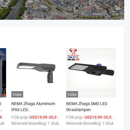
Video
Video
D
NEMA Zhaga Aluminium
NEMA Zhaga SMD LED
IP66 LED
Straatlampen
Buitenstraatverlichting
/ Stuk
FOB-prijs:
/ Stuk
FOB-prijs:
/ Stuk
9
US$19,99-35,99
US$19,99-35,99
tuk
Minimale Bestelling:
1 Stuk
Minimale Bestelling:
1 Stuk