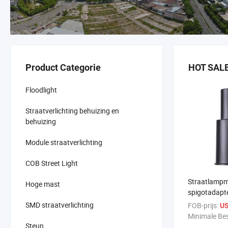
Product Categorie
HOT SAL
Floodlight
Straatverlichting behuizing en
behuizing
Module straatverlichting
COB Street Light
Straatlampm
Hoge mast
spigotadapt
straatlamp
SMD straatverlichting
FOB-prijs:
US
Luce Palo 
Minimale Bes
Steun