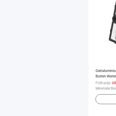
Gietalumini
Buiten Wate
Magazijn Gr
FOB-prijs:
US
Top Installa
Minimale Bes