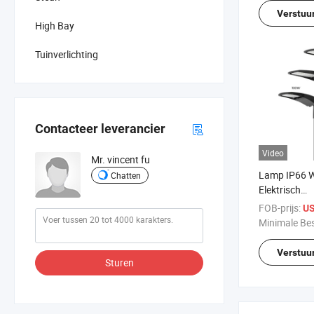
Verstuu
High Bay
Tuinverlichting
Contacteer leverancier
Video
Mr. vincent fu
Lamp IP66 W
Chatten
Elektrisch
Voedingssy
FOB-prijs:
US
Ontwerp CE
Minimale Bes
100W 150W
Buitenshuis 
Verstuu
Sturen
Nieuw Ontw
Wegverlichti