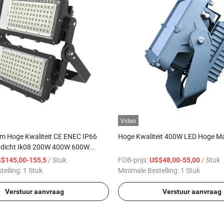
Video
um Hoge Kwaliteit CE ENEC IP66
Hoge Kwaliteit 400W LED Hoge M
rdicht Ik08 200W 400W 600W
ote Oppervlakte Ophang Hoge Pol
/ Stuk
FOB-prijs:
/ Stuk
$145,00-155,5
US$48,00-55,00
tie Mast Lampen
telling:
1 Stuk
Minimale Bestelling:
1 Stuk
Verstuur aanvraag
Verstuur aanvraag