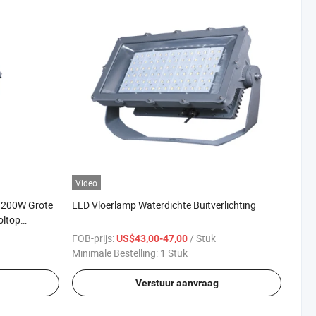
Video
 200W Grote
LED Vloerlamp Waterdichte Buitverlichting
oltop
 Hoge Mast
FOB-prijs:
/ Stuk
US$43,00-47,00
Minimale Bestelling:
1 Stuk
Verstuur aanvraag