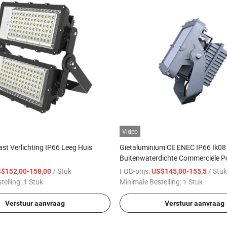
Video
t Verlichting IP66 Leeg Huis
Gietaluminium CE ENEC IP66 Ik08
Buitenwaterdichte Commerciële P
Schorsingsinstallatie Verlichting
/ Stuk
FOB-prijs:
/ Stuk
$152,00-158,00
US$145,00-155,5
Lichtarmatuur
telling:
1 Stuk
Minimale Bestelling:
1 Stuk
Verstuur aanvraag
Verstuur aanvraag