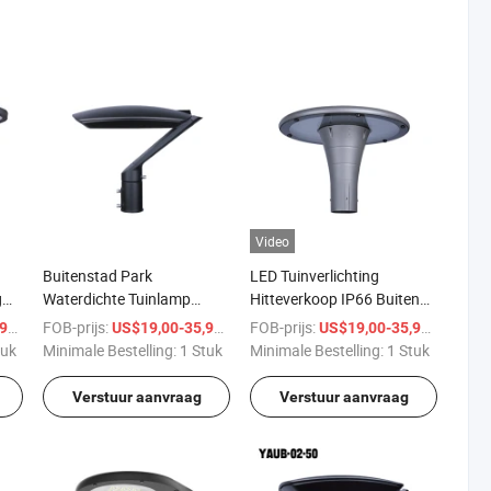
Video
Buitenstad Park
LED Tuinverlichting
g
Waterdichte Tuinlamp
Hitteverkoop IP66 Buiten
Aluminium Behuizing
Waterproof CE ENEC Ik08
/ Stuk
FOB-prijs:
/ Stuk
FOB-prijs:
/ Stuk
9
US$19,00-35,99
US$19,00-35,99
LED Padverlichting Buiten
tuk
Minimale Bestelling:
1 Stuk
Minimale Bestelling:
1 Stuk
Verstuur aanvraag
Verstuur aanvraag