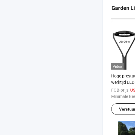
Garden Li
Video
Hoge prestat
werktijd LE
55W 80W 10
FOB-prijs:
US
Tuinlamp Al
Minimale Bes
Behuizing
Verstuu