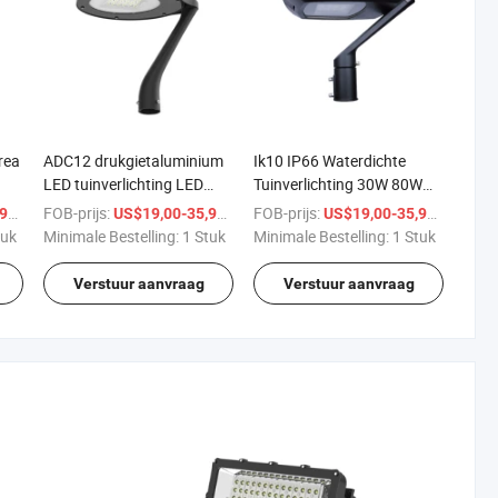
rea
ADC12 drukgietaluminium
Ik10 IP66 Waterdichte
LED tuinverlichting LED
Tuinverlichting 30W 80W
paalverlichting
120W 150W
/ Stuk
FOB-prijs:
/ Stuk
FOB-prijs:
/ Stuk
9
US$19,00-35,99
US$19,00-35,99
Landschapsverlichting
tuk
Minimale Bestelling:
1 Stuk
Minimale Bestelling:
1 Stuk
Tuinpad Lamp Armaturen
Verstuur aanvraag
Verstuur aanvraag