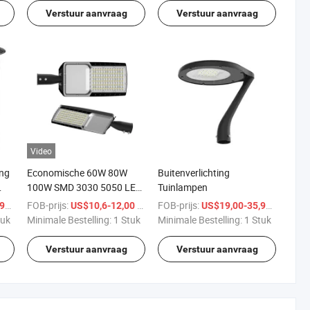
ED
Verstuur aanvraag
Verstuur aanvraag
Video
ing
Economische 60W 80W
Buitenverlichting
100W SMD 3030 5050 LED
Tuinlampen
m
Straatlamp
/ Stuk
FOB-prijs:
/ Stuk
FOB-prijs:
/ Stuk
9
US$10,6-12,00
US$19,00-35,99
tuk
Minimale Bestelling:
1 Stuk
Minimale Bestelling:
1 Stuk
Verstuur aanvraag
Verstuur aanvraag