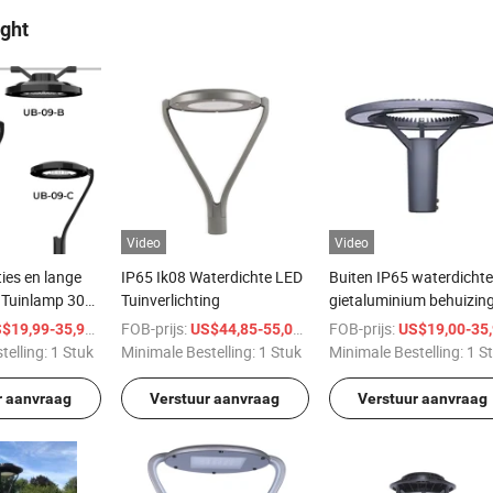
ght
Video
Video
ies en lange
IP65 Ik08 Waterdichte LED
Buiten IP65 waterdichte
D Tuinlamp 30W
Tuinverlichting
gietaluminium behuizin
0W 120W IP66
LED tuinverlichting
/ Stuk
FOB-prijs:
/ Stuk
FOB-prijs:
$19,99-35,99
US$44,85-55,00
US$19,00-35,9
uminium
armatuur voor tuinpad
telling:
1 Stuk
Minimale Bestelling:
1 Stuk
Minimale Bestelling:
1 S
buiten tuinverlichting
r aanvraag
Verstuur aanvraag
Verstuur aanvraag