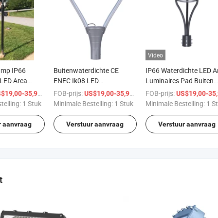
Video
amp IP66
Buitenwaterdichte CE
IP66 Waterdichte LED A
 LED Area
ENEC Ik08 LED
Luminaires Pad Buiten
Pad Buiten Tuin
Landschapspadverlichting
Tuinverlichting Pad
/ Stuk
FOB-prijs:
/ Stuk
FOB-prijs:
$19,00-35,99
US$19,00-35,99
US$19,00-35,9
Buiten Tuinverlichting
Landschapsverlichting
telling:
1 Stuk
Minimale Bestelling:
1 Stuk
Minimale Bestelling:
1 S
r aanvraag
Verstuur aanvraag
Verstuur aanvraag
t