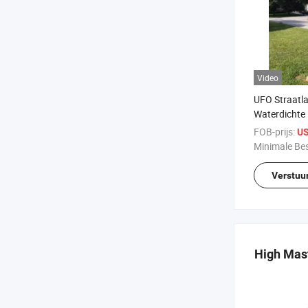
Video
UFO Straatl
Waterdichte
Verlichting 
FOB-prijs:
US
Verlichting
Minimale Bes
Verstuu
High Mas