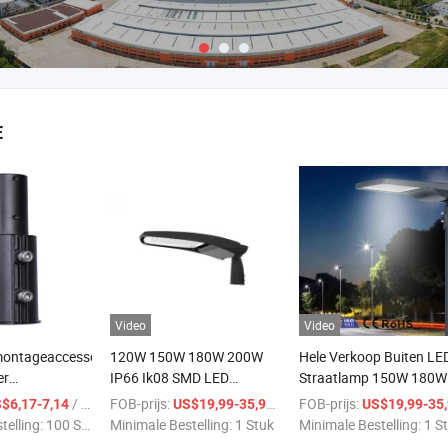
E
Video
Video
ontageaccessoires
120W 150W 180W 200W
Hele Verkoop Buiten LE
er
IP66 Ik08 SMD LED
Straatlamp 150W 180W
componenten
Straatlamp Behuizing
200W 240W Ik08 IP66
/ Stuk
FOB-prijs:
/ Stuk
FOB-prijs:
$6,17-7,14
US$19,99-35,99
US$19,99-35,9
60mm
Waterdicht SMD
telling:
100 Stukken
Minimale Bestelling:
1 Stuk
Minimale Bestelling:
1 S
Straatverlichting LED