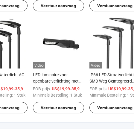
Publiek 250W Slimme L
r aanvraag
Verstuur aanvraag
Verstuur aanvraag
Lamp met Socket
Video
Video
aterdicht AC
LED-luminaire voor
IP66 LED Straatverlicht
openbare verlichting met
SMD Weg Geïntegreerd
steem Nieuw
sensor straatverlichting
Buitenweg Zij Aluminiu
/ Stuk
FOB-prijs:
/ Stuk
FOB-prijs:
$19,99-35,99
US$19,99-35,99
US$19,99-35,9
 ENEC 50W
van hoge kwaliteit IP66
Commerciële LED
telling:
1 Stuk
Minimale Bestelling:
1 Stuk
Minimale Bestelling:
1 S
 180W
straat buitenverlichting
Straatverlichting Lege
Verlichting
Behuizing
r aanvraag
Verstuur aanvraag
Verstuur aanvraag
erp
ng