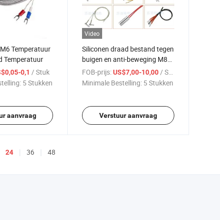
Video
e M6 Temperatuur
Siliconen draad bestand tegen
d Temperatuur
buigen en anti-beweging M8
geschroefd
/ Stuk
FOB-prijs:
/ Stuk
$0,05-0,1
US$7,00-10,00
temperatuurmeetsonde K-
telling:
5 Stukken
Minimale Bestelling:
5 Stukken
type thermokoppel
ur aanvraag
Verstuur aanvraag
36
48
24