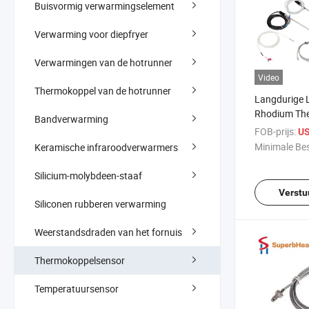
Buisvormig verwarmingselement
Verwarming voor diepfryer
Verwarmingen van de hotrunner
Video
Thermokoppel van de hotrunner
Langdurige 
Rhodium Th
Bandverwarming
130 S Afstu
FOB-prijs:
US
Minimale Bes
Keramische infraroodverwarmers
Silicium-molybdeen-staaf
Verstu
Siliconen rubberen verwarming
Weerstandsdraden van het fornuis
Thermokoppelsensor
Temperatuursensor