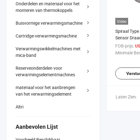
Onderdelen en materiaal voor het
monteren van thermokoppels
Video
Buisvormige verwarmingsmachine
Spiraal Typ
Cartridge-verwarmingsmachine
Sensor Draa
FOB-prijs:
US
Verwarmingswikkelmachines met
Minimale Bes
mica-band
Reserveonderdelen voor
Verstu
verwarmingselementmachines
materiaal voor het aanbrengen
van het verwarmingselement
Laten Zien:
Altri
Aanbevolen Lijst
Voorbeeld Beschikbaar