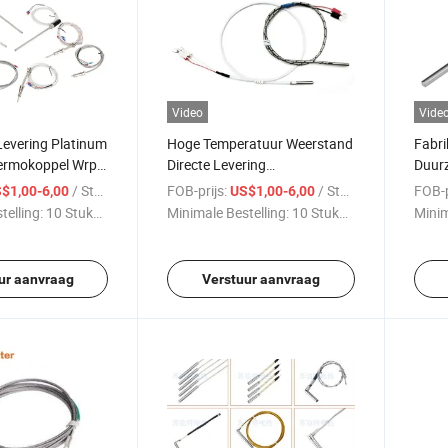
Video
Vide
Levering Platinum
Hoge Temperatuur Weerstand
Fabri
ermokoppel Wrp-
Directe Levering
Duur
deernummer Serie
Thermokoppel
Ther
/ Stuk
FOB-prijs:
/ Stuk
FOB-p
$1,00-6,00
US$1,00-6,00
Scho
telling:
10 Stukken
Minimale Bestelling:
10 Stukken
Minim
Temp
ur aanvraag
Verstuur aanvraag