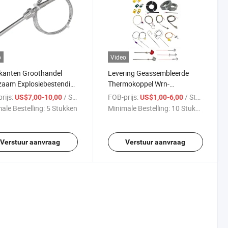
o
Video
kanten Groothandel
Levering Geassembleerde
zaam Explosiebestendig
Thermokoppel Wrn-
mische Weerstand
120/121/130/131/330
rijs:
/ Stuk
FOB-prijs:
/ Stuk
US$7,00-10,00
US$1,00-6,00
kbestendige
Afstudeernummer K/N/E enz
ale Bestelling:
5 Stukken
Minimale Bestelling:
10 Stukken
eratuursensor
Verstuur aanvraag
Verstuur aanvraag