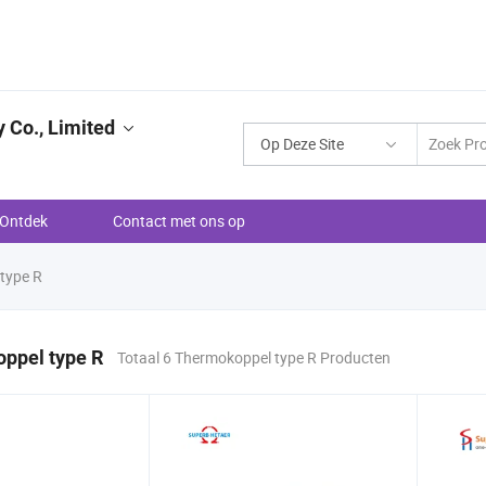
 Co., Limited
Op Deze Site
Ontdek
Contact met ons op
type R
ppel type R
Totaal 6 Thermokoppel type R Producten