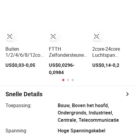
FTTH datacenter
G657A1
tot 288 Meerdere
Zelfondersteunend
Kernen FRP
Luchtbuiten
Sterkte
Binnen
Buitenlandse
Draadnetwerk
Optische Kabel
Toegang Drop
Kabel
Buiten
FTTH
2core-24core
1/2/4/6/8/12cores
Zelfondersteunende
Luchtspan
Enkele Multi
Figuur 8 Drop
80m/100m
US$0,03-0,05
US$0,0296-
US$0,14-0,2
Modus FTTH
Glasvezelkabel
Glasvezelkabel
0,0984
Glasvezel
Gjyxch, 1/2/4core
ADSS (ASU)
Optische
GJYXFCH
Monomode
Communicatie
Glasvezel
Platte Drop Kabel
Snelle Details
met Anatel
Certificaat
Toepassing:
Bouw, Boven het hoofd,
Ondergronds, Industrieel,
Centrale, Telecommunicatie
Spanning:
Hoge Spanningskabel