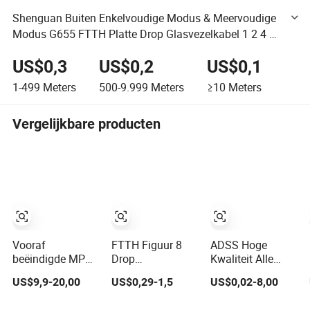
Shenguan Buiten Enkelvoudige Modus & Meervoudige
Modus G655 FTTH Platte Drop Glasvezelkabel 1 2 4 8
12 24 Kern Glasvezelkabel voor Luchtcommunicatie
US$0,3
US$0,2
US$0,1
1-499
Meters
500-9.999
Meters
≥10
Meters
Vergelijkbare producten
Vooraf
FTTH Figuur 8
ADSS Hoge
beëindigde MPO
Drop
Kwaliteit Alle
8/12/24/48/96cores
Glasvezelkabel
Dielectrische
US$9,9-20,00
US$0,29-1,5
US$0,02-8,00
glasvezel trunk
1/2/4 Kern
Zelfondersteunende
patchkabel voor
Singlemode
Glasvezelkabel 2