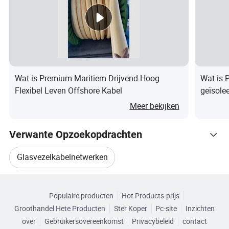
n
g
el
ei
d
Wat is Premium Maritiem Drijvend Hoog
Wat is 
er
Flexibel Leven Offshore Kabel
geïsole
,
compute
Meer bekijken
g
eï
Verwante Opzoekopdrachten
s
Glasvezelkabelnetwerken
ol
e
Gerelateerde categorieën
Vezeloptische Kabel Draad
Glasvezelkabelkern
er
Populaire producten
Hot Products-prijs
Blader door Categorieën
d
Groothandel Hete Producten
Ster Koper
Pc-site
Inzichten
Glasvezelkabeladapters
m
over
Gebruikersovereenkomst
Privacybeleid
contact