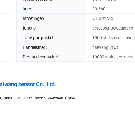
hoek
90-360
afmetingen
l31 x m22 x
functie
detecteer bewegingen
Transportpakket
1000 stuks in een pvc-
Handelsmerk
haiwang (hw)
Productiecapaciteit
10000 stuks per week
iwang sensor Co., Ltd.
 Binhe Blvd, Futian District, Shenzhen, China