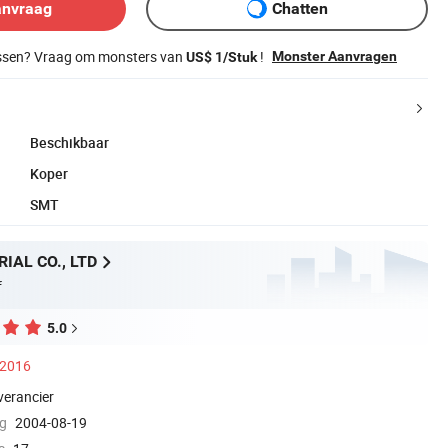
anvraag
Chatten
issen? Vraag om monsters van
!
Monster Aanvragen
US$ 1/Stuk
Beschikbaar
Koper
SMT
IAL CO., LTD
f
5.0
 2016
verancier
ng
2004-08-19