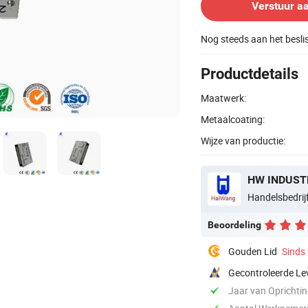
Verstuur a
Nog steeds aan het besl
Productdetails
Maatwerk:
Metaalcoating:
Wijze van productie:
HW INDUSTR
Handelsbedrij
Beoordeling
Gouden Lid
Sinds
Gecontroleerde Le
Jaar van Oprichti