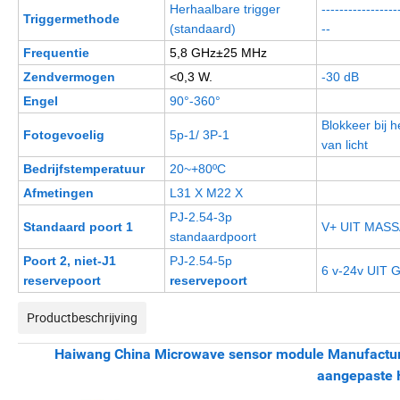
Herhaalbare trigger
-----------------
Triggermethode
(standaard)
--
Frequentie
5,8 GHz±
25 MHz
Zendvermogen
<0,3 W.
-30 dB
Engel
90°-360°
Blokkeer bij 
Fotogevoelig
5p-1/ 3P-1
van licht
Bedrijfstemperatuur
20~+80ºC
Afmetingen
L31 X M22 X
PJ-2.54-3p
Standaard poort 1
V+ UIT MASS
standaardpoort
Poort 2, niet-J1
PJ-2.54-5p
6 v-24v UIT 
reservepoort
reservepoort
Productbeschrijving
Haiwang China Microwave sensor module Manufactu
aangepaste