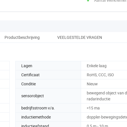
Aantal Werknemer
Productbeschrijving
VEELGESTELDE VRAGEN
Lagen
Enkele laag
Certificaat
RoHS, CCC, ISO
Conditie
Nieuw
bewegend object van 
sensorobject
radarinductie
bedrijfsstroom v/a.
<15 ma
inductiemethode
doppler-bewegingsdete
inductieafstand
0,5 m - 10 m.