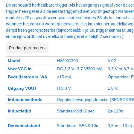
De standaard herhaalbare trigger: Als het uitgangssignaal voor de ee
trigger heen gezet als de eerste triggertijd niet wordt gestopt wannee
module is 2S en wordt weer geaccepteerd binnen 2S als het inductiesi
wanneer het continu wordt geactiveerd. Het kan niet herhaaldelijk wor
de tijd heen geprojecteerde (bijvoorbeeld: Tijd 2s, trigger eenmaal, 
en de tijd wordt niet over elkaar heen gezet en blijft 2 seconden.)
Productparameters
Model
HW-XC303
V.02
Voer
VCC in
DC-3,3 V -3,7 V
/
300 MA
3,3 V
of
3,7 V
Bedrijfsstroom
V/A.
<15 mA
Opmerking: Er
Uitgang
VOUT
H:3,3 V.
L:0 V.
Inductiemethode
Doppler-bewegingsdetectie (SENSORINS
Inductietijd
Standaardtijd
:2 sec.
2s-120s
Detectieafstand
Standaard
SENS:10m
0,5 m - 10 m.