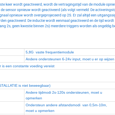
rste keer wordt geactiveerd, wordt de vertragingstijd van de module opni
r de sensor opnieuw wordt geactiveerd (als volgt vermeld: De activeringsti
gnaal opnieuw wordt overgeprojeceerd op 2S. Er zal altijd een uitgangssig
den geactiveerd: De inductie wordt eenmaal geactiveerd en de tijd wordt 
uitgang 2s, geen kwestie binnen 2s) meerdere triggers worden als ongeldig
5,8G
vaste frequentiemodule
.
Andere ondersteunen 6-24v input, moet u er op wijzen
 is een constante voeding vereist
TALLATIE is niet beweegbaar)
Andere tijdmodi 2s-120s ondersteunen, moet u
opmerken
Ondersteun andere
afstandsmodi
van 0,5m-10m
,
moet u opmerken