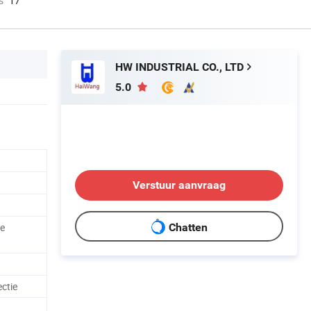
s
17
HW INDUSTRIAL CO., LTD
5.0
Verstuur aanvraag
de
Chatten
ctie