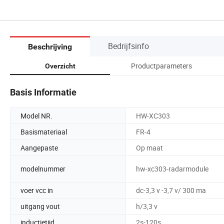
Bedrijfsinfo
Beschrijving
Productparameters
Overzicht
Basis Informatie
Model NR.
HW-XC303
Basismateriaal
FR-4
Aangepaste
Op maat
modelnummer
hw-xc303-radarmodule
voer vcc in
dc-3,3 v -3,7 v/ 300 ma
uitgang vout
h/3,3 v
inductietijd
2s-120s