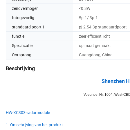
zendvermogen
<0.3W
fotogevoelig
5p-1/ 3p-1
standaard poort 1
pj-2.54-3p standaardpoort
functie
zeer efficiënt licht
Specificatie
op maat gemaakt
Oorsprong
Guangdong, China
Beschrijving
Shenzhen Ha
Voeg toe: Nr. 1004, West-CBD,
HW-XC303-radarmodule
1. Omschrijving van het produkt