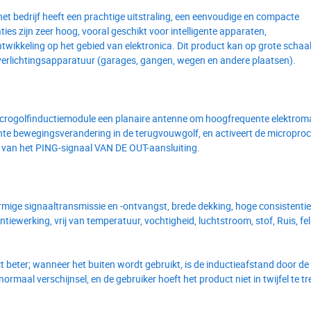
t bedrijf heeft een prachtige uitstraling, een eenvoudige en compacte
ties zijn zeer hoog, vooral geschikt voor intelligente apparaten,
twikkeling op het gebied van elektronica. Dit product kan op grote scha
 verlichtingsapparatuur (garages, gangen, wegen en andere plaatsen).
microgolfinductiemodule een planaire antenne om hoogfrequente elektro
chte bewegingsverandering in de terugvouwgolf, en activeert de micropro
en van het PING-signaal VAN DE OUT-aansluiting.
rmige signaaltransmissie en -ontvangst, brede dekking, hoge consistentie
tiewerking, vrij van temperatuur, vochtigheid, luchtstroom, stof, Ruis, fe
 beter; wanneer het buiten wordt gebruikt, is de inductieafstand door de
normaal verschijnsel, en de gebruiker hoeft het product niet in twijfel te t