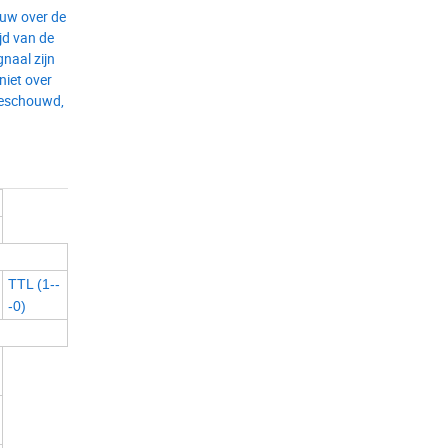
euw over de
jd van de
naal zijn
niet over
 beschouwd,
TTL (1--
-0)