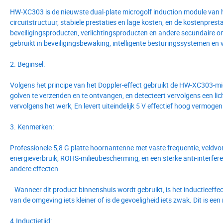
HW-XC303 is de nieuwste dual-plate microgolf induction module van he
circuitstructuur, stabiele prestaties en lage kosten, en de kostenpresta
beveiligingsproducten, verlichtingsproducten en andere secundaire on
gebruikt in beveiligingsbewaking, intelligente besturingssystemen en
2. Beginsel:
Volgens het principe van het Doppler-effect gebruikt de HW-XC303-
golven te verzenden en te ontvangen, en detecteert vervolgens een li
vervolgens het werk, En levert uiteindelijk 5 V effectief hoog vermog
3. Kenmerken:
Professionele 5,8 G platte hoornantenne met vaste frequentie, veldvo
energieverbruik, ROHS-milieubescherming, en een sterke anti-interferen
andere effecten.
Wanneer dit product binnenshuis wordt gebruikt, is het inductieeffect
van de omgeving iets kleiner of is de gevoeligheid iets zwak. Dit is een 
4.Inductietijd: