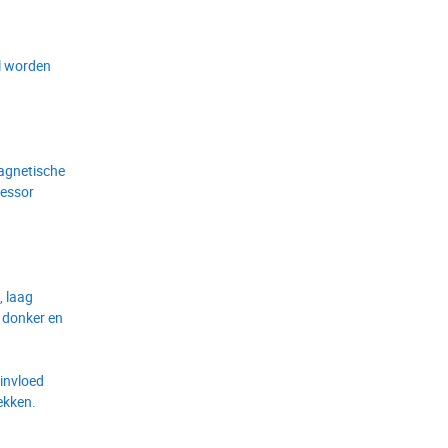
al worden
magnetische
cessor
, laag
l donker en
 invloed
rekken.