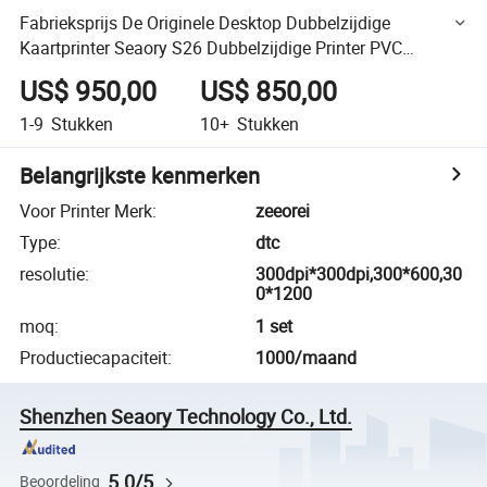
Fabrieksprijs De Originele Desktop Dubbelzijdige
Kaartprinter Seaory S26 Dubbelzijdige Printer PVC
Kaartprinter Afdrukken Cadeaukaart
US$ 950,00
US$ 850,00
1-9
Stukken
10+
Stukken
Belangrijkste kenmerken
Voor Printer Merk
:
zeeorei
Type
:
dtc
resolutie
:
300dpi*300dpi,300*600,30
0*1200
moq
:
1 set
Productiecapaciteit
:
1000/maand
Shenzhen Seaory Technology Co., Ltd.
5.0/5
Beoordeling