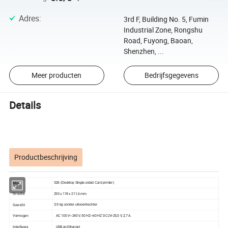
Adres
:
3rd F, Building No. 5, Fumin
Industrial Zone, Rongshu
Road, Fuyong, Baoan,
Shenzhen, ...
Meer producten
Bedrijfsgegevens
Details
Productbeschrijving
Model
S26 (Desktop Single-sided Card printer)
Grootte
293 x 174 x 211,6 mm
Gewicht
3.9 kg zonder uitvoertrechter
Vermogen
AC 100 V~240 V, 50 HZ~60 HZ DC 24-25,5 V, 2,7 A.
Interfaces
USB en Ethernet