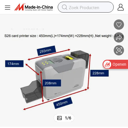
Openen
1
/
6