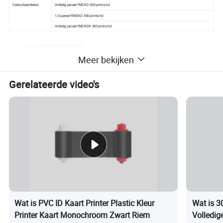
Verbruiksartikelen
Volledig paneel YMCKO: 300 prints/rol
1/2 paneel YMCKO: 450 prints/rol
Volledig paneel YMCKOK: 240 prints/rol
Meer bekijken
Gerelateerde video's
Wat is PVC ID Kaart Printer Plastic Kleur
Wat is 3
Printer Kaart Monochroom Zwart Riem
Volledig
Gedetailleerde foto's