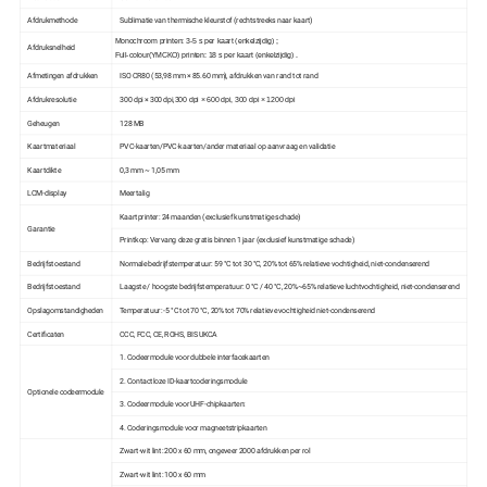
Afdrukmethode
Sublimatie van thermische kleurstof (rechtstreeks naar kaart)
Monochroom printen: 3-5 s per kaart (enkelzijdig) ;
Afdruksnelheid
Full-colour(YMCKO) printen: 18 s per kaart (enkelzijdig) .
Afmetingen afdrukken
ISO CR80 (53,98 mm × 85.60 mm), afdrukken van rand tot rand
Afdrukresolutie
300 dpi × 300 dpi,
300 dpi × 600 dpi, 300 dpi × 1200 dpi
Geheugen
128 MB
Kaartmateriaal
PVC-kaarten/PVC-kaarten/ander materiaal op aanvraag en validatie
Kaartdikte
0,3 mm ~ 1,05 mm
LCM-display
Meertalig
Kaartprinter: 24 maanden (exclusief kunstmatige schade)
Garantie
Printkop: Vervang deze gratis binnen 1 jaar (exclusief kunstmatige schade)
Bedrijfstoestand
Normale bedrijfstemperatuur: 59 °C tot 30 °C, 20% tot 65% relatieve vochtigheid, niet-condenserend
Bedrijfstoestand
Laagste / hoogste bedrijfstemperatuur: 0 °C / 40 °C, 20%~65% relatieve luchtvochtigheid, niet-condenserend
Opslagomstandigheden
Temperatuur: -5 °C tot 70 °C, 20% tot 70% relatieve vochtigheid niet-condenserend
Certificaten
CCC, FCC, CE, ROHS, BIS UKCA
1. Codeermodule voor dubbele interfacekaarten
2. Contactloze ID-kaartcoderingsmodule
Optionele codeermodule
3. Codeermodule voor UHF-chipkaarten:
4. Coderingsmodule voor magneetstripkaarten
Zwart-wit lint: 200 x 60 mm, ongeveer 2000 afdrukken per rol
Zwart-wit lint: 100 x 60 mm