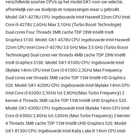
verschillende soorten CPU's op het model GK1 voor uw selectie,
afhankelijk van uw doelprijs en toepassingen waar u gebruikt.
Model: GK1-4278U CPU: Ingebouwde Intel Haswell 22nm CPU Intel
Core i5-4278U 2,6GHz Max 3,1GHz (Turbo Boost Technologie)
Dual cores Four Threads 3MB cache TDP 28W Intel® Iris®
Graphics 5100. Model: GK1-4578U CPU: Ingebouwde Intel Haswell
22nm CPU Intel Core i7-4578U 3,0 GHz Max 3,5 GHz (Turbo Boost
Technologie) Dual cores vier threads 4MB cache TDP 28W Intel®
Iris® Graphics 5100. Model: GK1-6100U CPU: Ingebouwde Intel
Skylake 14nm CPU Intel Core i3-6100U 2,3GHz Max Frequency
Dual cores vier threads 3MB cache TDP 15W Intel® HD Graphics
520. Model: GK1-6200U CPU: Ingebouwde Intel Skylake 14nm CPU
Intel Core i3-6200U 2,3GHz tot 2,8GHz(Max Turbo Frequency) 2
kernen 4 Threads 3MB cache TDP 15W Intel® UHD Graphics 520.
Model: GK1-6300U CPU: Ingebouwde Intel Skylake 14nm CPU Intel
Core i5-6300U 2,4GHz tot 3,0GHz (Max Turbo Frequency) 2 kernen
4 Threads 3MB cache TDP 15W Intel® UHD Graphics 520. Model:
GK1-8130U CPU: Ingebouwde Intel Kaby Lake R 14nm CPU Intel