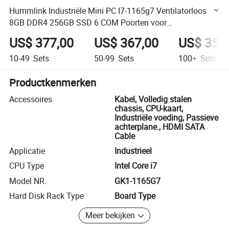
Hummlink Industriële Mini PC I7-1165g7 Ventilatorloos
8GB DDR4 256GB SSD 6 COM Poorten voor
POS/Fabrieksautomatisering
US$ 377,00
US$ 367,00
US$ 357
10-49
Sets
50-99
Sets
100+
Sets
Productkenmerken
Accessoires
Kabel, Volledig stalen
chassis, CPU-kaart,
Industriële voeding, Passieve
achterplane., HDMI SATA
Cable
Applicatie
Industrieel
CPU Type
Intel Core i7
Model NR.
GK1-1165G7
Hard Disk Rack Type
Board Type
Meer bekijken