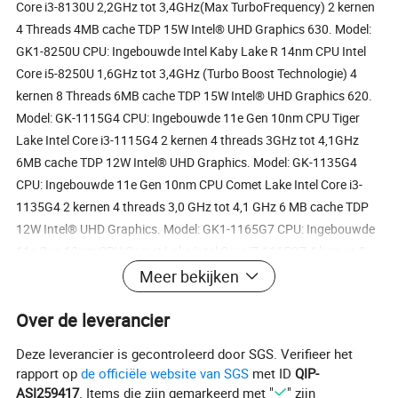
Core i3-8130U 2,2GHz tot 3,4GHz(Max TurboFrequency) 2 kernen
4 Threads 4MB cache TDP 15W Intel® UHD Graphics 630. Model:
GK1-8250U CPU: Ingebouwde Intel Kaby Lake R 14nm CPU Intel
Core i5-8250U 1,6GHz tot 3,4GHz (Turbo Boost Technologie) 4
kernen 8 Threads 6MB cache TDP 15W Intel® UHD Graphics 620.
Model: GK-1115G4 CPU: Ingebouwde 11e Gen 10nm CPU Tiger
Lake Intel Core i3-1115G4 2 kernen 4 threads 3GHz tot 4,1GHz
6MB cache TDP 12W Intel® UHD Graphics. Model: GK-1135G4
CPU: Ingebouwde 11e Gen 10nm CPU Comet Lake Intel Core i3-
1135G4 2 kernen 4 threads 3,0 GHz tot 4,1 GHz 6 MB cache TDP
12W Intel® UHD Graphics. Model: GK1-1165G7 CPU: Ingebouwde
11e Gen 10nm CPU Comet Lake Intel Core i7-1165G7 4 kernen 8
threads 2,8 GHz tot 4,7 GHz 12 MB cache TDP 12W Intel Iris XE
Meer bekijken
Graphics. Productparameters - 2 x RJ45 Intel 2.5G LAN en 6 x
Over de leverancier
RS232 COM(COM1/COM2 kan veranderen in RS485/422 vanuit
BIOS). - ondersteunt de VGA + HDMI 1.4-uitvoer van twee
Deze leverancier is gecontroleerd door SGS. Verifieer het
beeldschermen synchroon. - Eén ingebouwde SIM-kaartsleuf voor
rapport op
de officiële website van SGS
met ID
QIP-
3G/4G Wi-Fi. - volledig aluminium legering Zwarte kleurschaal voor
ASI259417
. Items die zijn gemarkeerd met "
" zijn