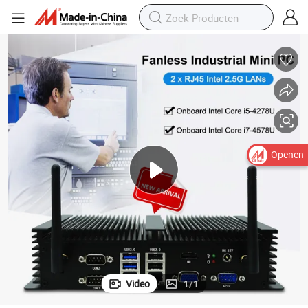
GB SSD 6 COM Poorten voor POS/Fabrieksautomatisering
Hummlink Industriële Mini PC I7-1165g7 Ventilatorloos 8GB DDR4 256
Openen
Video
1
/
1