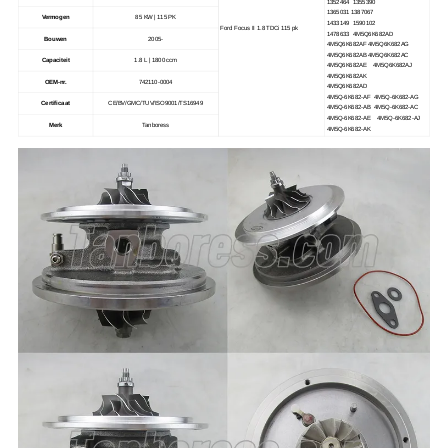
1352464 1355390
1365031 1387067
Vermogen
85 KW | 115 PK
1433149 1590102
Ford Focus II 1.8 TDCi 115 pk
1478633 4M5Q6K682AD
Bouwen
2005-
4M5Q6K682AF 4M5Q6K682AG
4M5Q6K682AB 4M5Q6K682AC
Capaciteit
1.8 L | 1800 ccm
4M5Q6K682AE 4M5Q6K682AJ
4M5Q6K682AK
OEM-nr.
742110-0004
4M5Q6K682AD
4M5Q-6K682-AF 4M5Q-6K682-AG
Certificaat
CE/BV/GMC/TUV/ISO9001/TS16949
4M5Q-6K682-AB 4M5Q-6K682-AC
4M5Q-6K682-AE 4M5Q-6K682-AJ
Merk
Tanboress
4M5Q-6K682-AK