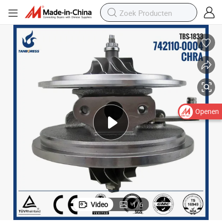
Openen
Video
1
/
6