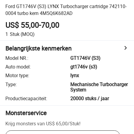
Ford GT1746V (S3) LYNX Turbocharger cartridge 742110-
0004 turbo kern 4M5Q6K682AD
US$ 55,00-70,00
1
Stuk
(MOQ)
Belangrijkste kenmerken
Model NR.
:
GT1746V (S3)
Auto model
:
gt1746v (s3)
Motor type
:
lynx
Type
:
Mechanische Turbocharger
System
Productiecapaciteit
:
20000 stuks / jaar
Monsterservice
Krijg monsters van
US$ 65,00
/
Stuk
!