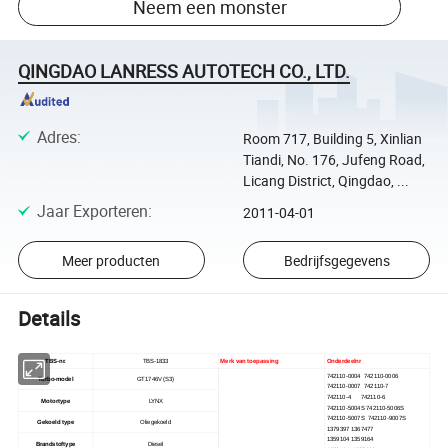
Neem een monster
QINGDAO LANRESS AUTOTECH CO., LTD.
Adres
:
Room 717, Building 5, Xinlian
Tiandi, No. 176, Jufeng Road,
Licang District, Qingdao, ...
Jaar Exporteren
:
2011-04-01
Meer producten
Bedrijfsgegevens
Details
TBS-nr.
TBS-1833
Merk van toepassing
Onderdeelnr
742110-0004 742110-0006
Turbo-model
GT1746V (S3)
742110-0007 742110-7
742110-4 742110-6
Motortype
LYNX
742110-5004S 742110-5006S
742110-5007S 742110-9007S
Gekoeld type
Oliegekoeld
1379397 1367477
1359104 1359164
Brandstoftype
Diesel