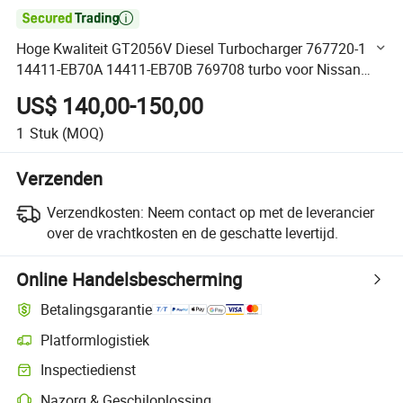

Hoge Kwaliteit GT2056V Diesel Turbocharger 767720-1
14411-EB70A 14411-EB70B 769708 turbo voor Nissan
Navara 2.5 met YD25DDTi Motor
US$ 140,00-150,00
1
Stuk
(MOQ)
Verzenden
Verzendkosten:
Neem contact op met de leverancier
over de vrachtkosten en de geschatte levertijd.
Online Handelsbescherming
Betalingsgarantie
Platformlogistiek
Duidelijker zendingtracking met platformondersteunde logistiek
Inspectiedienst
Optionele pre-shipment inspectie voor kwaliteits- en kwantiteitscontro
Nazorg & Geschiloplossing