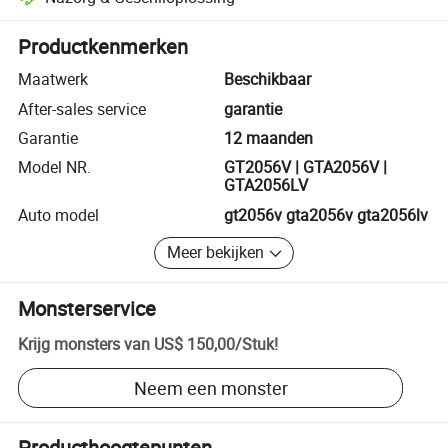
Platformondersteunde geschiloplossing, inclusief terugbetalingen of 
Productkenmerken
Maatwerk
Beschikbaar
After-sales service
garantie
Garantie
12 maanden
Model NR.
GT2056V | GTA2056V |
GTA2056LV
Auto model
gt2056v gta2056v gta2056lv
Meer bekijken
Monsterservice
Krijg monsters van
US$ 150,00
/
Stuk
!
Neem een monster
Producthoogtepunten