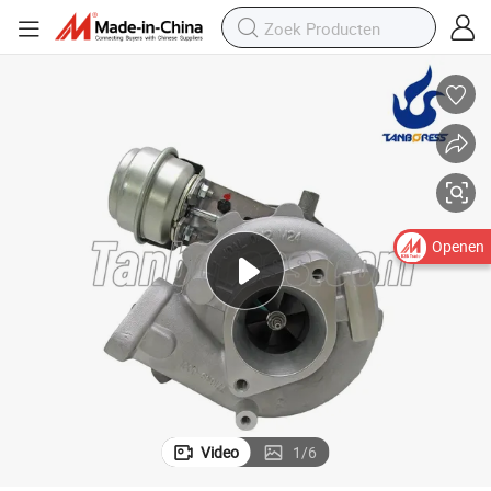
4411-EB70B 769708 turbo voor Nissan Navara 2.5 met YD25DDTi Motor
Hoge Kwaliteit GT2056V Diesel Turbocharger 767720-1 14411-EB70A 1
Openen
Video
1
/
6