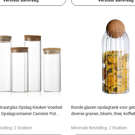
licaatglas Opslag Keuken Voedsel
Ronde glazen opslagtank voor gedr
s Opslagcontainer Canister Pot
diverse granen, bloem, thee, koffi
huishoudelijke kurken, bolvormige
tank
telling:
2 Stukken
Minimale Bestelling:
2 Stukken