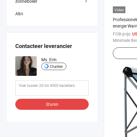
zonneboiler
Video
Altri
Professione
energie War
FOB-prijs:
US
Minimale Bes
Contacteer leverancier
Ms. Erin
Chatten
Sturen