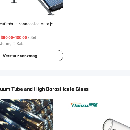
acuümbuis zonnecollector prijs
/ Set
$80,00-400,00
telling:
2 Sets
Verstuur aanvraag
uum Tube and High Borosilicate Glass