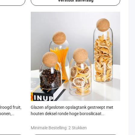
oogd fruit,
Glazen afgesloten opslagtank gestreept met
ebonen,
houten deksel ronde hoge borosilicaat
 afgesloten
opslageenheid multi-grain koffiepot kurk
opslagtank
Minimale Bestelling:
2 Stukken