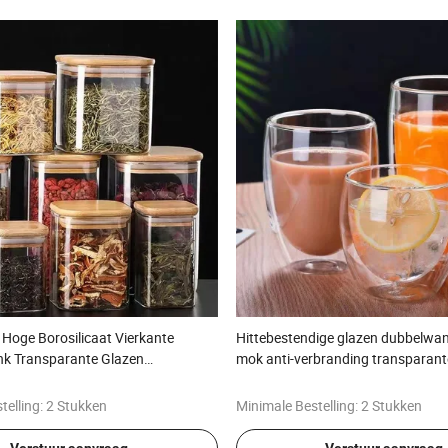
Hoge Borosilicaat Vierkante
Hittebestendige glazen dubbelwan
nk Transparante Glazen
mok anti-verbranding transparant
erse Thee Pot Multi-Grain Opslag
theekop melk kop grote capaciteit
telling:
2 Stukken
Minimale Bestelling:
2 Stukken
Verstuur aanvraag
Verstuur aanvraag