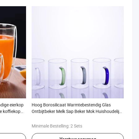
dige eierkop
Hoog Borosilicaat Warmtebestendig Glas
e koffiekop
Ontbijtbeker Melk Sap Beker Mok Huishoudelijk
Grote Capaciteit Transparante Waterbeker
Minimale Bestelling:
2 Sets
Verstuur aanvraag