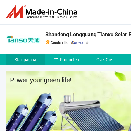
Shandong Longguang Tianxu Solar En
Gouden Lid
Startpagina
Producten
Over Ons
Power your green life!