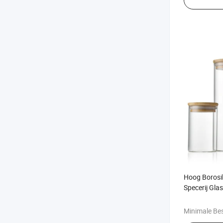
Hoog Borosi
Specerij Gla
Vijfdelige Set
Minimale Bes