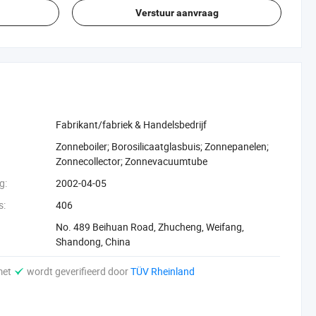
Verstuur aanvraag
Fabrikant/fabriek & Handelsbedrijf
‪Zonneboiler; Borosilicaatglasbuis; Zonnepanelen;
Zonnecollector; Zonnevacuumtube‬
g:
2002-04-05
s:
406
No. 489 Beihuan Road, Zhucheng, Weifang,
Shandong, China
met
wordt geverifieerd door
TÜV Rheinland