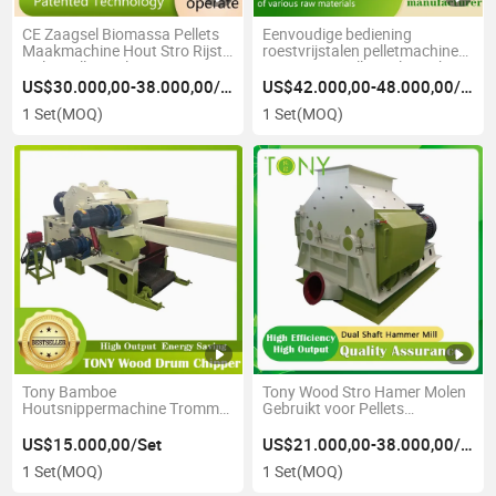
CE Zaagsel Biomassa Pellets
Eenvoudige bediening
Maakmachine Hout Stro Rijst
roestvrijstalen pelletmachine
Hulst Pellet Molen
ringmatrijs pelletmolen te koop
US$30.000,00-38.000,00/Set
US$42.000,00-48.000,00/Set
1 Set
(MOQ)
1 Set
(MOQ)
Tony Bamboe
Tony Wood Stro Hamer Molen
Houtsnippermachine Trommel
Gebruikt voor Pellets
Houttakkenversnipperaar
Productielijn
Verpulpmachine
US$15.000,00/Set
US$21.000,00-38.000,00/Set
Geautomatiseerde Apparatuur
1 Set
(MOQ)
1 Set
(MOQ)