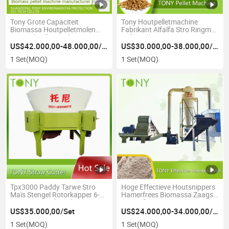
Tony Grote Capaciteit
Tony Houtpelletmachine
Biomassa Houtpelletmolen
Fabrikant Alfalfa Stro Ringmat
Zaagsel Pelletmachine Prijs
Pelletmolen
US$42.000,00-48.000,00/Set
US$30.000,00-38.000,00/Set
1 Set
(MOQ)
1 Set
(MOQ)
Tpx3000 Paddy Tarwe Stro
Hoge Effectieve Houtsnippers
Maïs Stengel Rotorkapper 6-
Hamerfrees Biomassa Zaagsel
8t/H Stro Baal Snijder
Hamerfrees
US$35.000,00/Set
US$24.000,00-34.000,00/Set
1 Set
(MOQ)
1 Set
(MOQ)