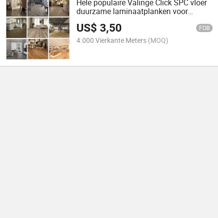
Hele populaire Valinge Click SPC vloer
duurzame laminaatplanken voor
huishoudelijk gebruik
US$
3,50
FOB
4.000 Vierkante Meters
(MOQ)