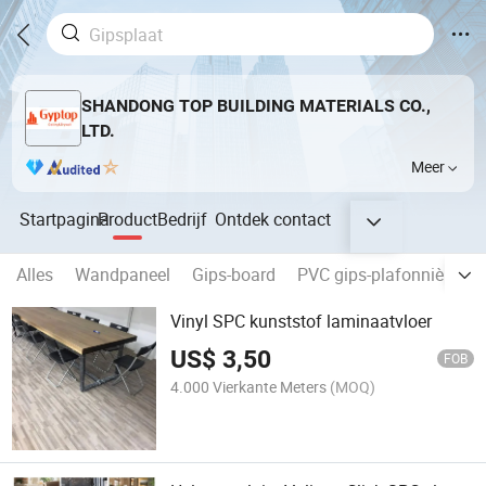
SHANDONG TOP BUILDING MATERIALS CO.,
LTD.
Meer
Startpagina
Product
Bedrijf
Ontdek
contact
Alles
Wandpaneel
Gips-board
PVC gips-plafonnière
Vinyl SPC kunststof laminaatvloer
US$
3,50
FOB
4.000 Vierkante Meters
(MOQ)