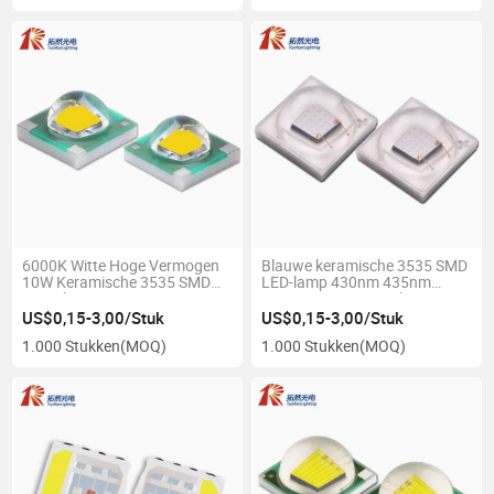
6000K Witte Hoge Vermogen
Blauwe keramische 3535 SMD
10W Keramische 3535 SMD
LED-lamp 430nm 435nm
LED Chip
440nm 445nm 10W hoog
vermogen 90 graden LED-chip
US$0,15-3,00/Stuk
US$0,15-3,00/Stuk
1.000 Stukken
(MOQ)
1.000 Stukken
(MOQ)