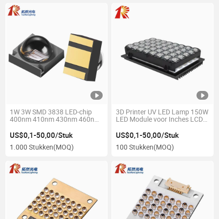
1W 3W SMD 3838 LED-chip
3D Printer UV LED Lamp 150W
400nm 410nm 430nm 460nm
LED Module voor Inches LCD
UV UVA LED voor 3D
Printer
Uitharding
US$0,1-50,00/Stuk
US$0,1-50,00/Stuk
1.000 Stukken
(MOQ)
100 Stukken
(MOQ)