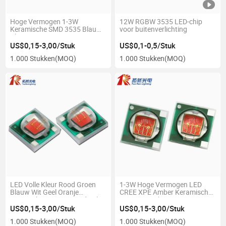
Hoge Vermogen 1-3W
12W RGBW 3535 LED-chip
Keramische SMD 3535 Blauwe
voor buitenverlichting
Kleur 455-465nm CREE LED
Chip
US$0,15-3,00/Stuk
US$0,1-0,5/Stuk
1.000 Stukken
(MOQ)
1.000 Stukken
(MOQ)
LED Volle Kleur Rood Groen
1-3W Hoge Vermogen LED
Blauw Wit Geel Oranje
CREE XPE Amber Keramisch
Keramiek 3535 LED Diode Chip
SMD 3535 Chip
US$0,15-3,00/Stuk
US$0,15-3,00/Stuk
1.000 Stukken
(MOQ)
1.000 Stukken
(MOQ)