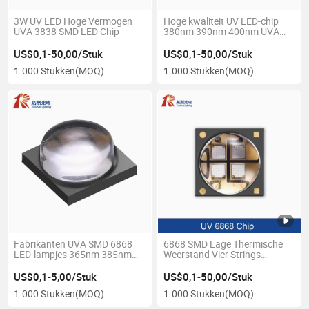
3W UV LED Hoge Vermogen
Hoge kwaliteit UV LED-chip
UVA 3838 SMD LED Chip
380nm 390nm 400nm UVA
3535 SMD LED
US$0,1-50,00/Stuk
US$0,1-50,00/Stuk
1.000 Stukken
(MOQ)
1.000 Stukken
(MOQ)
Fabrikanten UVA SMD 6868
6868 SMD Lage Thermische
LED-lampjes 365nm 385nm
Weerstand Vier Strings
395nm 405nm UV LED-chip
Luminous Kwarts Lens Paars
voor printen uitharden
3D Printen UV Licht
US$0,1-5,00/Stuk
US$0,1-50,00/Stuk
Uithardende LED Lamp Parels
1.000 Stukken
(MOQ)
1.000 Stukken
(MOQ)