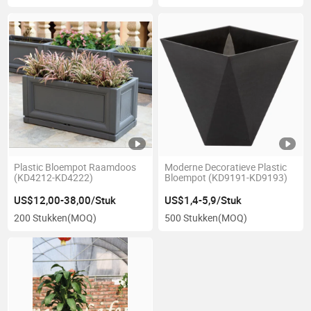
Plastic Bloempot Raamdoos
Moderne Decoratieve Plastic
(KD4212-KD4222)
Bloempot (KD9191-KD9193)
US$12,00-38,00/Stuk
US$1,4-5,9/Stuk
200 Stukken
(MOQ)
500 Stukken
(MOQ)