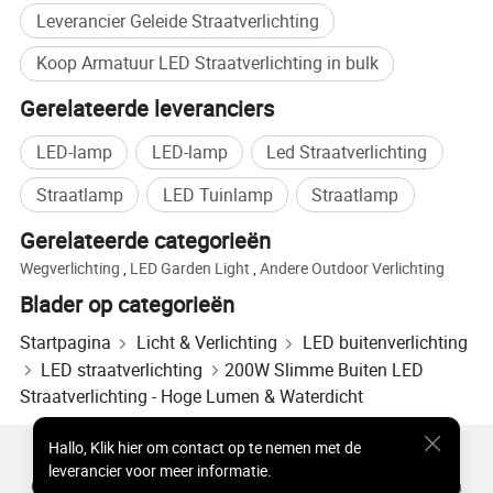
Leverancier Geleide Straatverlichting
Koop Armatuur LED Straatverlichting in bulk
Gerelateerde leveranciers
LED-lamp
LED-lamp
Led Straatverlichting
Straatlamp
LED Tuinlamp
Straatlamp
Gerelateerde categorieën
Wegverlichting
,
LED Garden Light
,
Andere Outdoor Verlichting
Blader op categorieën
Startpagina
Licht & Verlichting
LED buitenverlichting
LED straatverlichting
200W Slimme Buiten LED
Straatverlichting - Hoge Lumen & Waterdicht
Hallo
,
Klik hier om contact op te nemen met de
Populaire producten
Hot Products-prijs
leverancier voor meer informatie.
Groothandel Hete Producten
Ster Koper
Pc-site
Inzichten