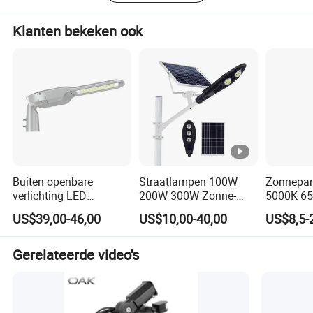
wat onze klanten zullen genieten als ze met ons
samenwerken. We kijken ernaar uit om een langdurige
Klanten bekeken ook
zakelijke relatie met u op te bouwen. En elk verzoek van
uw kant zal de hoogste aandacht krijgen!
Buiten openbare
Straatlampen 100W
Zonnepa
verlichting LED
200W 300W Zonne-
5000K 6
straatlicht armaturen
LED-straatlamp
8000K S
US$39,00-46,00
US$10,00-40,00
US$8,5-
met 10 jaar garantie
Geïntegre
straatlam
Oplaadtij
Gerelateerde video's
Buitenver
30W 60W
Plastic LE