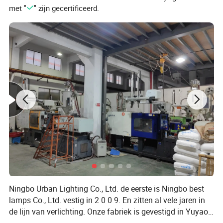
aantal gebreken minder dan 0 zijn. 2%. Ten tweede zullen we
met "
" zijn gecertificeerd.
tijdens de garantieperiode nieuwe lichten in de volgende orde
sturen.
Ningbo Urban Lighting Co., Ltd. de eerste is Ningbo best
lamps Co., Ltd. vestig in 2 0 0 9. En zitten al vele jaren in
de lijn van verlichting. Onze fabriek is gevestigd in Yuyao