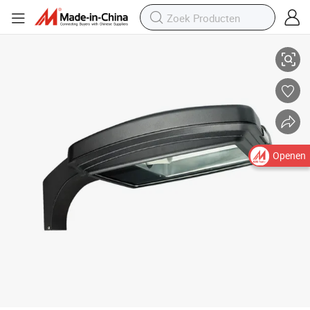
200W Slimme Buiten LED Straatverlichting - Hoge Lumen & Waterdicht
Openen