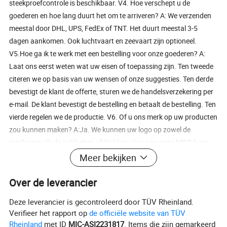
steekproefcontrole is beschikbaar. V4. Hoe verschept u de
goederen en hoe lang duurt het om te arriveren? A: We verzenden
meestal door DHL, UPS, FedEx of TNT. Het duurt meestal 3-5
dagen aankomen. Ook luchtvaart en zeevaart zijn optioneel.
V5.Hoe ga ik te werk met een bestelling voor onze goederen? A:
Laat ons eerst weten wat uw eisen of toepassing zijn. Ten tweede
citeren we op basis van uw wensen of onze suggesties. Ten derde
bevestigt de klant de offerte, sturen we de handelsverzekering per
e-mail. De klant bevestigt de bestelling en betaalt de bestelling. Ten
vierde regelen we de productie. V6. Of u ons merk op uw producten
zou kunnen maken? A:Ja. We kunnen uw logo op zowel de
producten als de pakketten afdrukken als u aan onze MOQ kunt
voldoen. V7: Hoe kan ik de kwaliteit van uw producten
Meer bekijken
garanderen? A: 1) strikte detectie tijdens de productie. 2) strikte
bemonsteringsinspectie van producten vóór verzending en een
Over de leverancier
onbeschadigde productverpakking verzekerd. V8: Hoe moet ik
Deze leverancier is gecontroleerd door TÜV Rheinland.
omgaan met de storing? A: Ten eerste worden onze producten
Verifieer het rapport op
de officiële website van TÜV
geproduceerd in een streng kwaliteitscontrolesysteem en zal het
Rheinland
met ID
MIC-ASI2231817
. Items die zijn gemarkeerd