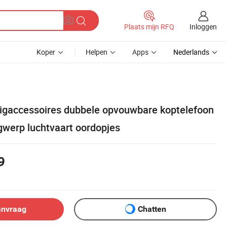
Inloggen
Plaats mijn RFQ
Koper
Helpen
Apps
Nederlands
igaccessoires dubbele opvouwbare koptelefoon
gwerp luchtvaart oordopjes
9
anvraag
Chatten