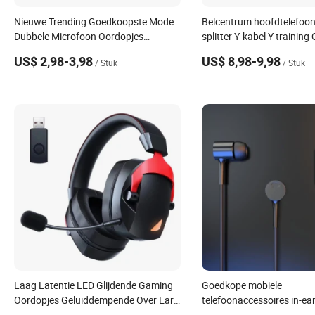
Nieuwe Trending Goedkoopste Mode
Belcentrum hoofdtelefoon
Dubbele Microfoon Oordopjes
splitter Y-kabel Y training
Hoofdtelefoon TWS Oordopjes
adapterkabel met mute-s
US$ 2,98-3,98
US$ 8,98-9,98
/ Stuk
/ Stuk
Bluetooth 5.3 Mini Draadloze Oordop
Earphone
Laag Latentie LED Glijdende Gaming
Goedkope mobiele
Oordopjes Geluiddempende Over Ear
telefoonaccessoires in-ea
Hoofdtelefoon 2.4G Draadloze Stereo
muziek wegwerpbedrade 