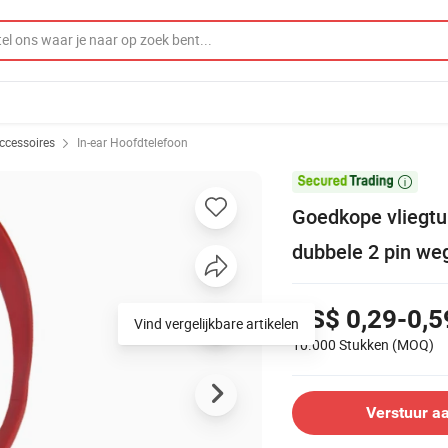
ccessoires
In-ear Hoofdtelefoon

Goedkope vliegtu
dubbele 2 pin we
US$ 0,29-0,5
10.000 Stukken
(MOQ)
Verstuur a