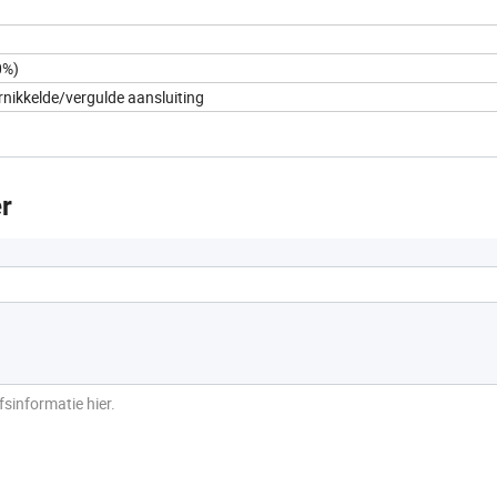
0%)
ikkelde/vergulde aansluiting
r