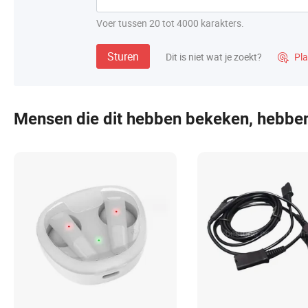
Voer tussen 20 tot 4000 karakters.
Sturen
Dit is niet wat je zoekt?
Pla

Mensen die dit hebben bekeken, hebbe