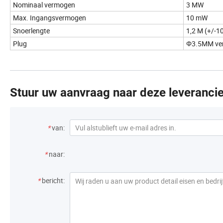
Nominaal vermogen
3 MW
Max. Ingangsvermogen
10 mW
Snoerlengte
1,2 M (+/-1
Plug
Φ3.5MM vern
Stuur uw aanvraag naar deze leverancie
*
van:
*
naar:
*
bericht: