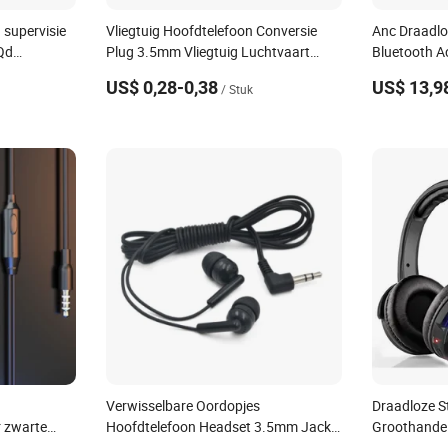
 supervisie
Vliegtuig Hoofdtelefoon Conversie
Anc Draadlo
 Qd
Plug 3.5mm Vliegtuig Luchtvaart
Bluetooth A
chakelaar
Oortelefoon Hoofdtelefoon Stereo
Geluidsonde
US$ 0,28-0,38
US$ 13,9
/ Stuk
Audio Converter Reis Jack Plug
Spel Sport 
Adapter
Oordopjes
Verwisselbare Oordopjes
Draadloze St
r zwarte
Hoofdtelefoon Headset 3.5mm Jack
Groothande
oordopjes
Universele Oordopjes voor
Stille Feest