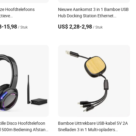
ze Hoofdtelefoons
Nieuwe Aankomst 3 in 1 Bamboe USB
ctieve
Hub Docking Station Ethernet
rdrukking Koptelefoon
Opladen USB Hub 3.0 Type C USB Hub
8-15,98
US$ 2,28-2,98
/ Stuk
/ Stuk
Oordopjes Vouwbare
Groothandel
ille Disco Hoofdtelefoon
Bamboe Uittrekbare USB-kabel 5V 2A
l 500m Bediening Afstand
Snelladen 3 in 1 Multi-opladers
 Hoofdtelefoon Stereo Stille
Gegevenskabel voor mobiele telefoon