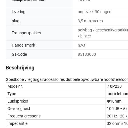
levering
ongeveer 30 dagen
plug
3,5 mm stereo
polybag / geschenkverpakki
Transportpakket
/ blister
Handelsmerk
n.v.t.
Gs-Code
85183000
Beschrijving
Goedkope vliegtuigairaccessoires dubbele opvouwbare hoofdtelefoon
Modelnr.
10P230
Type
oortelefoo
Luidspreker
Φ10mm
Gevoeligheid
100
Frequentierespons
20 Hz - 20 
Impedantie
32 ohm ± 1