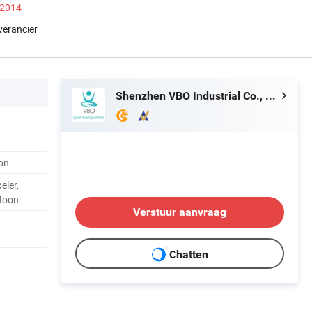
 2014
verancier
Shenzhen VBO Industrial Co., Limited
on
eler,
efoon
Verstuur aanvraag
Chatten