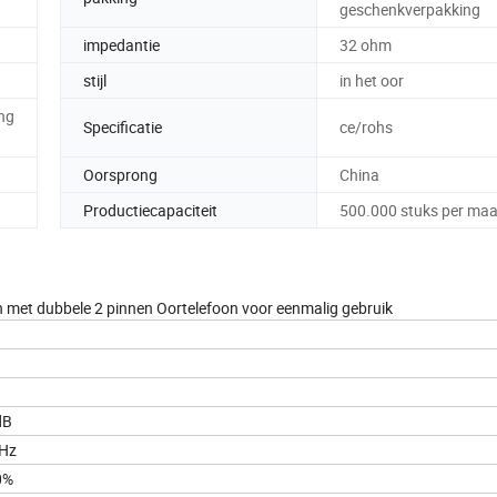
geschenkverpakking
impedantie
32 ohm
stijl
in het oor
ng
Specificatie
ce/rohs
Oorsprong
China
Productiecapaciteit
500.000 stuks per ma
 met dubbele 2 pinnen Oortelefoon voor eenmalig gebruik
n
 dB ± 5 dB
kHz
0%