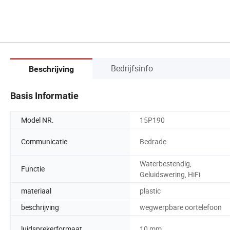
Bedrijfsinfo
Beschrijving
Basis Informatie
Model NR.
15P190
Communicatie
Bedrade
Waterbestendig,
Functie
Geluidswering, HiFi
materiaal
plastic
beschrijving
wegwerpbare oortelefoon
luidsprekerformaat
10 mm