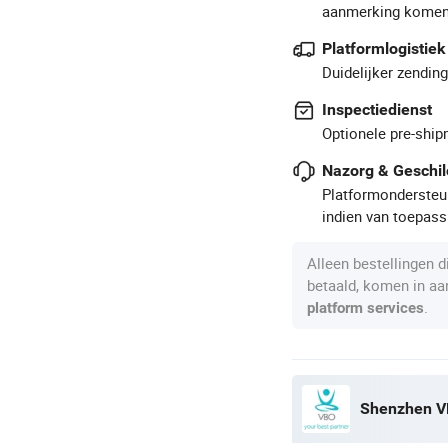
aanmerking komen
Platformlogistiek
Duidelijker zendin
Inspectiedienst
Optionele pre-ship
Nazorg & Geschil
Platformondersteun
indien van toepass
Alleen bestellingen 
betaald, komen in a
.
platform services
Shenzhen VB