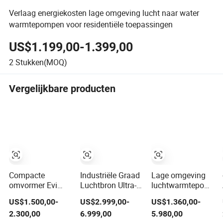
Verlaag energiekosten lage omgeving lucht naar water
warmtepompen voor residentiële toepassingen
US$1.199,00-1.399,00
2
Stukken(MOQ)
Vergelijkbare producten
Compacte
Industriële Graad
Lage omgeving
omvormer Evi
Luchtbron Ultra-
luchtwarmtepomp
lage
laag Omgevings
met 60 graden
US$1.500,00-
US$2.999,00-
US$1.360,00-
omgevingstemperatuur
Temperatuur
Celsius
2.300,00
6.999,00
5.980,00
warmtepomp
Warmtepomp
wateruitgang