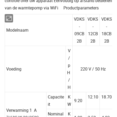
controle over uw apparaat Eenvoudig op afstand bedienen
van de warmtepomp via WiFi Productparameters
VDKS
VDKS
VDKS
-
-
-
Modelnaam
09CB
12CB
18CB
2B
2B
2B
V
/
p
Voeding
220 V / 50 Hz
H
/
H
Capacite
K
12.10
18.70
9.20
it
W