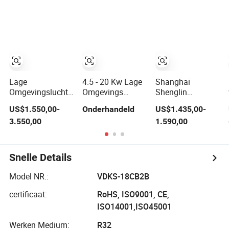
met R744
Koudemiddel
Lage
4.5 - 20 Kw Lage
Shanghai
Omgevingslucht
Omgevings
Shenglin
naar Water
Temperatuur
Geavanceerde
US$1.550,00-
Onderhandeld
US$1.435,00-
Warmtepomp
Warmtepomp
Energiezuinige
3.550,00
1.590,00
R32 Volledige DC
Vrijstaande
Laag
Inverter Halve
Installatie
Temperatuur
Elektriciteitskosten
Warmtepomp
voor Thuis en
Oplossing
Snelle Details
Commercieel
Model NR.:
VDKS-18CB2B
certificaat:
RoHS, ISO9001, CE,
ISO14001,ISO45001
Werken Medium:
R32