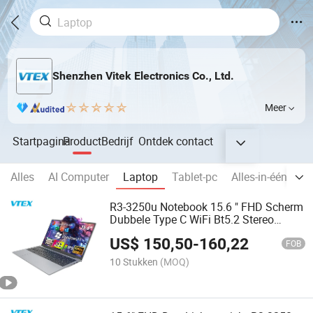
Shenzhen Vitek Electronics Co., Ltd.
Meer
Startpagina
Product
Bedrijf
Ontdek
contact
Alles
AI Computer
Laptop
Tablet-pc
Alles-in-één pc
R3-3250u Notebook 15.6 " FHD Scherm
Dubbele Type C WiFi Bt5.2 Stereo
Luidspreker Verlichte Toetsenbord
US$
150,50
-
160,22
Draagbare Laptop
FOB
10 Stukken
(MOQ)