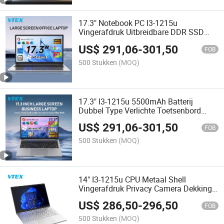
17.3" Notebook PC I3-1215u
Vingerafdruk Uitbreidbare DDR SSD
Sleuf 5500mAh Accu Grote Scherm
US$
291,06
-
301,50
Laptops Computer
FOB
500 Stukken
(MOQ)
17.3" I3-1215u 5500mAh Batterij
Dubbel Type Verlichte Toetsenbord
Vingerafdruk Groot Scherm Zakelijke
US$
291,06
-
301,50
Laptops
FOB
500 Stukken
(MOQ)
14" I3-1215u CPU Metaal Shell
Vingerafdruk Privacy Camera Dekking
Verlichte Toetsenbord Dual Band WiFi
US$
286,50
-
296,50
Bt4.2 OEM Laptop
FOB
500 Stukken
(MOQ)