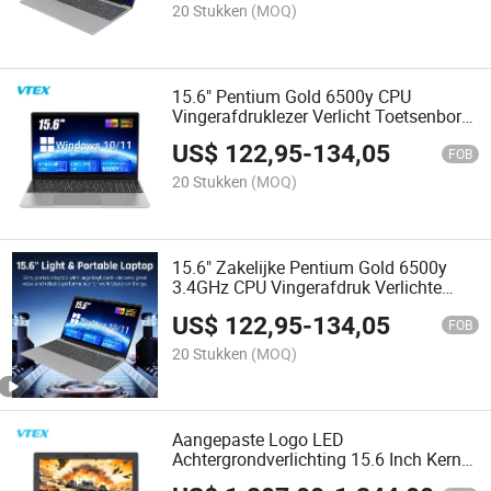
20 Stukken
(MOQ)
15.6" Pentium Gold 6500y CPU
Vingerafdruklezer Verlicht Toetsenbord
Verwijderbare Cover Zakelijke Laptop
US$
122,95
-
134,05
FOB
20 Stukken
(MOQ)
15.6" Zakelijke Pentium Gold 6500y
3.4GHz CPU Vingerafdruk Verlichte
Toetsenbord Laptop Computer
US$
122,95
-
134,05
FOB
20 Stukken
(MOQ)
Aangepaste Logo LED
Achtergrondverlichting 15.6 Inch Kern
I7-7700hq 6g Videokaart Computer