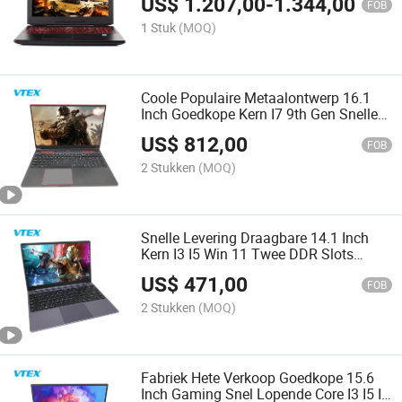
US$
1.207,00
-
1.344,00
Gaming Laptop
FOB
1 Stuk
(MOQ)
Coole Populaire Metaalontwerp 16.1
Inch Goedkope Kern I7 9th Gen Snelle
Snelheid Rtx 3080 Computer Gamer
US$
812,00
Gaming Laptops
FOB
2 Stukken
(MOQ)
Snelle Levering Draagbare 14.1 Inch
Kern I3 I5 Win 11 Twee DDR Slots
Laptop Computer Goedkope Gaming
US$
471,00
Laptops
FOB
2 Stukken
(MOQ)
Fabriek Hete Verkoop Goedkope 15.6
Inch Gaming Snel Lopende Core I3 I5 I7