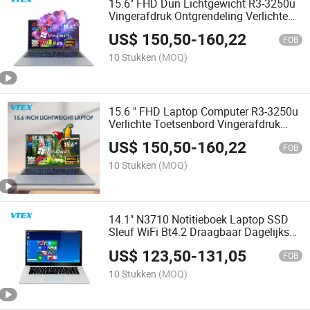
15.6" FHD Dun Lichtgewicht R3-3250u
Vingerafdruk Ontgrendeling Verlichte
Toetsenbord Privacy Camera Dubbele
US$
150,50
-
160,22
Type C Zakelijke Laptop
FOB
10 Stukken
(MOQ)
15.6 " FHD Laptop Computer R3-3250u
Verlichte Toetsenbord Vingerafdruk
Privacy Camera Deksel Notebook
US$
150,50
-
160,22
FOB
10 Stukken
(MOQ)
14.1" N3710 Notitieboek Laptop SSD
Sleuf WiFi Bt4.2 Draagbaar Dagelijks
Kantoor Leren Instapniveau Notitieboek
US$
123,50
-
131,05
PC
FOB
10 Stukken
(MOQ)