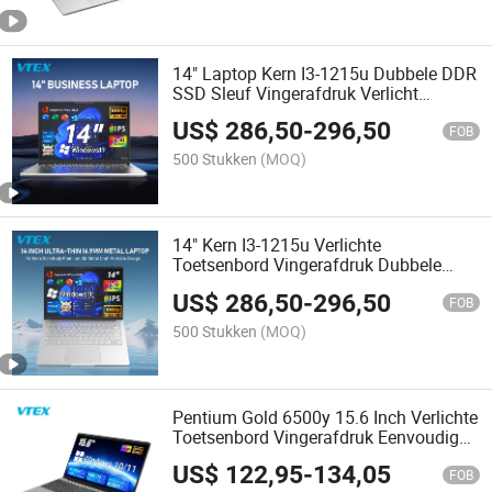
14" Laptop Kern I3-1215u Dubbele DDR
SSD Sleuf Vingerafdruk Verlicht
Toetsenbord Dubbele Type C Metalen
US$
286,50
-
296,50
Notebook Computer
FOB
500 Stukken
(MOQ)
14" Kern I3-1215u Verlichte
Toetsenbord Vingerafdruk Dubbele
Type C Dubbele DDR Dubbele SSD
US$
286,50
-
296,50
Sleuf Dun 16.9mm Metaal Kantoor
FOB
Laptop
500 Stukken
(MOQ)
Pentium Gold 6500y 15.6 Inch Verlichte
Toetsenbord Vingerafdruk Eenvoudige
Upgrade Persoonlijke Thuis Laptops
US$
122,95
-
134,05
FOB