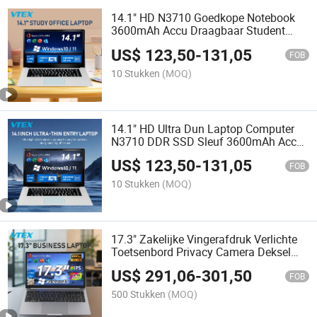
14.1" HD N3710 Goedkope Notebook
3600mAh Accu Draagbaar Student
Online Studie Kantoor Ultra Dun Laptop
US$
123,50
-
131,05
Computer
FOB
10 Stukken
(MOQ)
14.1" HD Ultra Dun Laptop Computer
N3710 DDR SSD Sleuf 3600mAh Accu
Draagbare Studenten Kantoor
US$
123,50
-
131,05
Notebook
FOB
10 Stukken
(MOQ)
17.3" Zakelijke Vingerafdruk Verlichte
Toetsenbord Privacy Camera Deksel
Beveiligingsslot Gat 5500mAh Grote
US$
291,06
-
301,50
Batterij Laptop Gloednieuw
FOB
500 Stukken
(MOQ)