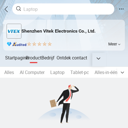
Shenzhen Vitek Electronics Co., Ltd.
Meer
Startpagina
Product
Bedrijf
Ontdek
contact
Alles
AI Computer
Laptop
Tablet-pc
Alles-in-één pc