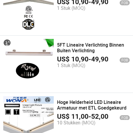
US$
10,90
-
49,90
FOB
1 Stuk
(MOQ)
5FT Lineaire Verlichting Binnen
Buiten Verlichting
US$
10,90
-
49,90
FOB
1 Stuk
(MOQ)
Hoge Helderheid LED Lineaire
Armatuur met ETL Goedgekeurd
US$
11,00
-
52,00
FOB
10 Stukken
(MOQ)