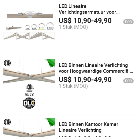
LED Lineaire
Verlichtingsarmatuur voor
Binnenkantoor en Meerdere
US$
10,90
-
49,90
FOB
Installatiemogelijkheden
1 Stuk
(MOQ)
LED Binnen Lineaire Verlichting
voor Hoogwaardige Commerciële
Toepassing
US$
10,90
-
49,90
FOB
1 Stuk
(MOQ)
LED Binnen Kantoor Kamer
Lineaire Verlichting