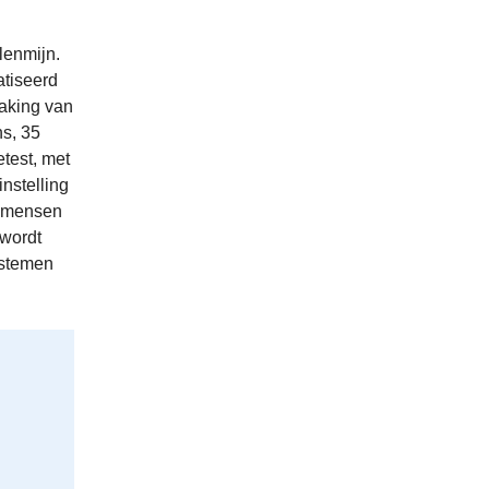
lenmijn.
atiseerd
aking van
ns, 35
test, met
instelling
g mensen
 wordt
ystemen