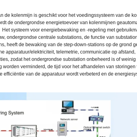
n de kolenmijn is geschikt voor het voedingssysteem van de ko
wordt de ondergrondse energietoevoer van kolenmijnen geautom
.
Het systeem voor energiebewaking en -regeling met gebruikm
, ondergrondse centrale substations, de functie van substatio
ns, heeft de bewaking van de step-down-stations op de grond ge
 apparatuur/elektriciteit, telemetrie, communicatie op afstand, 
cties, zodat het ondergrondse substation onbeheerd is of weini
g worden verminderd, de tijd voor het afhandelen van storingen
de efficiëntie van de apparatuur wordt verbeterd en de energies