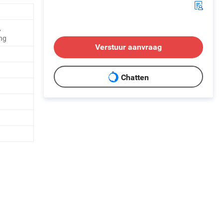
,
ng
Verstuur aanvraag
Chatten