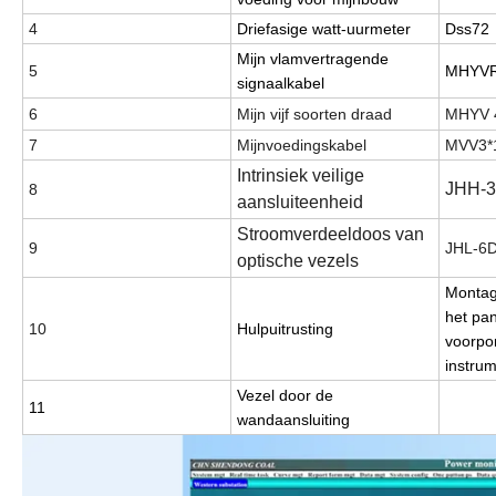
4
Driefasige watt-uurmeter
Dss72
Mijn vlamvertragende
5
MHYVRP
signaalkabel
6
Mijn vijf soorten draad
MHYV 4
7
Mijnvoedingskabel
MVV3*
Intrinsiek veilige
JHH-3
8
aansluiteenheid
Stroomverdeeldoos van
9
JHL-6
optische vezels
Montag
het pan
10
Hulpuitrusting
voorpor
instru
Vezel door de
11
wandaansluiting