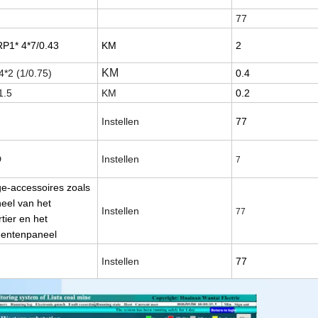
77
1* 4*7/0.43
KM
2
KM
*2 (1/0.75)
0.4
1.5
KM
0.2
Instellen
77
D
Instellen
7
e-accessoires zoals
eel van het
Instellen
77
tier en het
mentenpaneel
Instellen
77