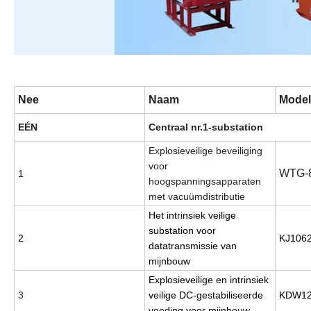
Nee
Naam
Model
EÉN
Centraal nr.1-substation
Explosieveilige beveiliging
voor
WTG-
1
hoogspanningsapparaten
met vacuümdistributie
Het intrinsiek veilige
substation voor
2
KJ106
datatransmissie van
mijnbouw
Explosieveilige en intrinsiek
3
veilige DC-gestabiliseerde
KDW12
voeding voor mijnbouw