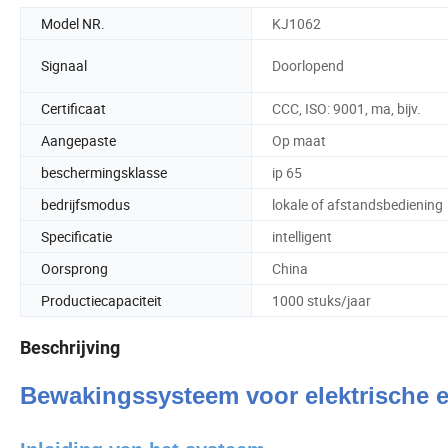
Model NR.
KJ1062
Signaal
Doorlopend
Certificaat
CCC, ISO: 9001, ma, bijv.
Aangepaste
Op maat
beschermingsklasse
ip 65
bedrijfsmodus
lokale of afstandsbediening
Specificatie
intelligent
Oorsprong
China
Productiecapaciteit
1000 stuks/jaar
Beschrijving
Bewakingssysteem voor elektrische e