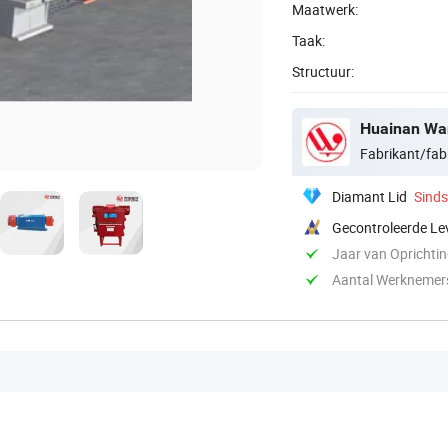
Maatwerk:
Taak:
Structuur:
Huainan Want
Fabrikant/fab
Diamant Lid
Sind
Gecontroleerde Le
Jaar van Oprichti
Aantal Werknemer