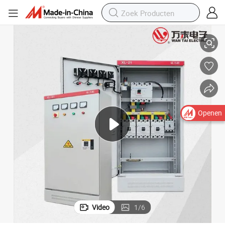
Meterkast Verdeeldoos Laagspanningsvoeding Schakelapparatuur
Openen
Video
1
/
6