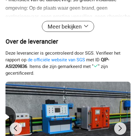
omgeving: Op de plaats waar geen brand, geen
explosiegevaar, geen ernstige vervuiling, geen chemische
corrosie en hevige vibratie
Meer bekijken
Over de leverancier
Deze leverancier is gecontroleerd door SGS. Verifieer het
rapport op
de officiële website van SGS
met ID
QIP-
ASI209836
. Items die zijn gemarkeerd met "
" zijn
gecertificeerd.