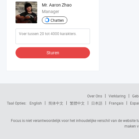
Mr. Aaron Zhao
Manager
Chatten
Sturen
Over Ons
Verklaring
Geb
Taal Opties:
English
简体中文
繁體中文
日本語
Français
Espa
Focus is niet verantwoordelijk voor het inhoudelijke verschil van de website t
maken va