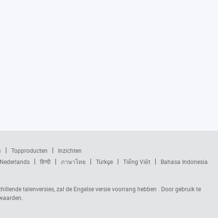
m
Topproducten
Inzichten
Nederlands
हिन्दी
ภาษาไทย
Türkçe
Tiếng Việt
Bahasa Indonesia
chillende talenversies, zal de Engelse versie voorrang hebben . Door gebruik te
rwaarden.