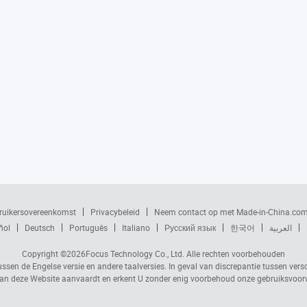
ruikersovereenkomst
Privacybeleid
Neem contact op met Made-in-China.co
ñol
Deutsch
Português
Italiano
Русский язык
한국어
العربية
Copyright ©2026
Focus Technology Co., Ltd.
Alle rechten voorbehouden
ussen de Engelse versie en andere taalversies. In geval van discrepantie tussen vers
n deze Website aanvaardt en erkent U zonder enig voorbehoud onze gebruiksvoo