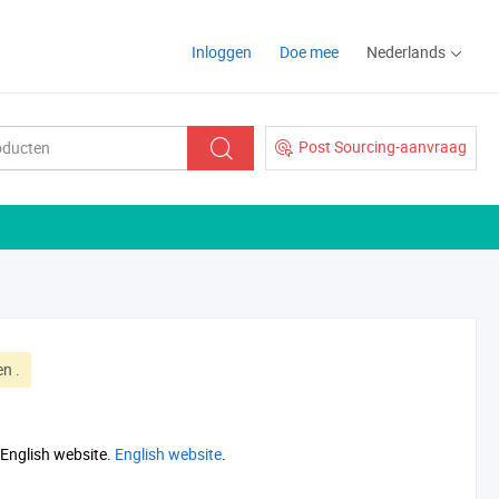
Inloggen
Doe mee
Nederlands
Post Sourcing-aanvraag
den
.
 English website.
English website
.