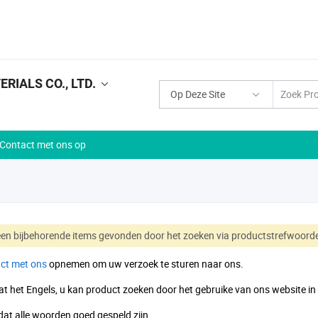
IALS CO., LTD.
Op Deze Site
Contact met ons op
een bijbehorende items gevonden door het zoeken via productstrefwoor
ct met ons
opnemen om uw verzoek te sturen naar ons.
dat het Engels, u kan product zoeken door het gebruike van ons website in
dat alle woorden goed gespeld zijn.