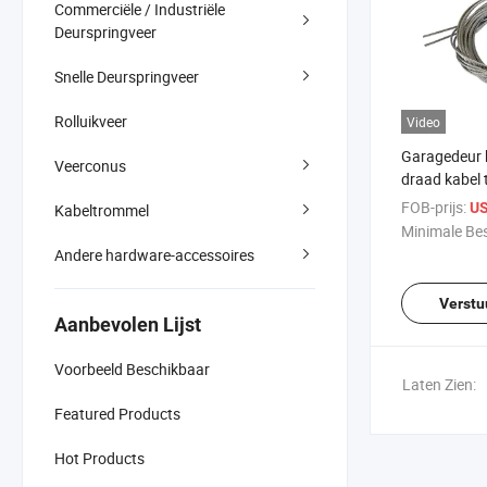
Commerciële / Industriële
Deurspringveer
Snelle Deurspringveer
Rolluikveer
Video
Garagedeur 
Veerconus
draad kabel
FOB-prijs:
US
Kabeltrommel
Minimale Bes
Andere hardware-accessoires
Verstu
Aanbevolen Lijst
Voorbeeld Beschikbaar
Laten Zien:
Featured Products
Hot Products