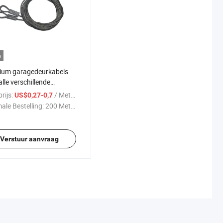
o
ium garagedeurkabels
alle verschillende
varianten
rijs:
/ Meter
US$0,27-0,7
ale Bestelling:
200 Meters
Verstuur aanvraag