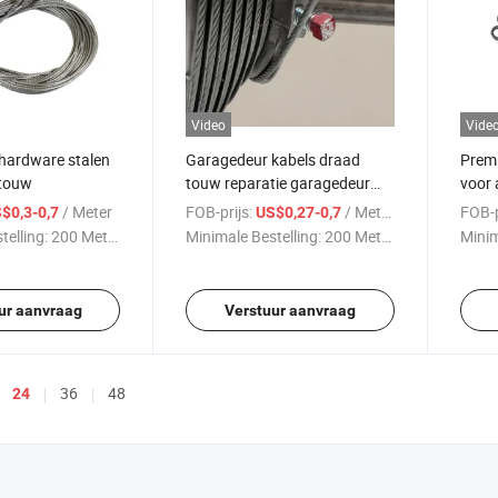
Video
Vide
hardware stalen
Garagedeur kabels draad
Prem
 touw
touw reparatie garagedeur
voor 
reserveonderdelen
maat
/ Meter
FOB-prijs:
/ Meter
FOB-p
$0,3-0,7
US$0,27-0,7
telling:
200 Meters
Minimale Bestelling:
200 Meters
Minim
ur aanvraag
Verstuur aanvraag
36
48
24