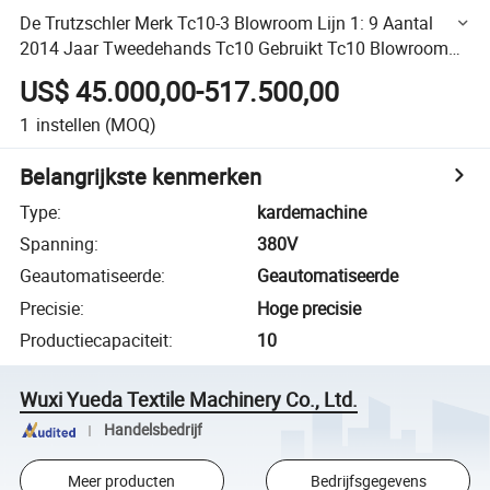
De Trutzschler Merk Tc10-3 Blowroom Lijn 1: 9 Aantal
2014 Jaar Tweedehands Tc10 Gebruikt Tc10 Blowroom
Lijn
US$ 45.000,00-517.500,00
1
instellen
(MOQ)
Belangrijkste kenmerken
Type
:
kardemachine
Spanning
:
380V
Geautomatiseerde
:
Geautomatiseerde
Precisie
:
Hoge precisie
Productiecapaciteit
:
10
Wuxi Yueda Textile Machinery Co., Ltd.
Handelsbedrijf
Meer producten
Bedrijfsgegevens