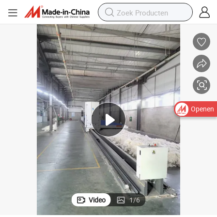
Openen
Video
1
/
6