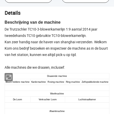
Details
Beschrijving van de machine
De Trutzschler TC10-3-blowerkamerlijn 1:9 aantal 2014 jaar
tweedehands TC10 gebruikte TC10-blowerkamerlijn.
Kan zeer handig naar de haven van shanghai verzenden. Welkom
Kom ons bedrijf bezoeken en inspecteer de machine.as in de buurt
van het station, kunnen we altijd pick-u op tijd.
Alle machines die we draaien, inclusief:
Draaiende machine
Bloem heldere machine
Kardemachine
Roving-machine
Ring-machine
Zelfopwikkelende machine
Weefmachine
De Loom
Verkrachter Loom
Luchtstraalkamer
Afwerkmachine