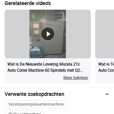
Gerelateerde video's
Wat is De Nieuwste Levering Murata 21c
Wat is T
Auto Coner Machine 60 Spindels met Q2
Auto Con
2009 Jaar in Goede Werkende Staat
Tweedeh
Meer bekijken
Verwante zoekopdrachten
Vezelopeningskaartenmachine
Wolkaardmachine