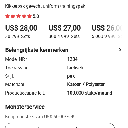
Kikkerpak gevecht uniform trainingspak
5.0
US$ 28,00
US$ 27,00
US$ 26,00
20-299
Sets
300-4.999
Sets
5.000-9.999
Sets
Belangrijkste kenmerken
Model NR.
:
1234
Toepassing
:
tactisch
Stijl
:
pak
Materiaal
:
Katoen / Polyester
Productiecapaciteit
:
100.000 stuks/maand
Monsterservice
Krijg monsters van
US$ 50,00
/
Set
!