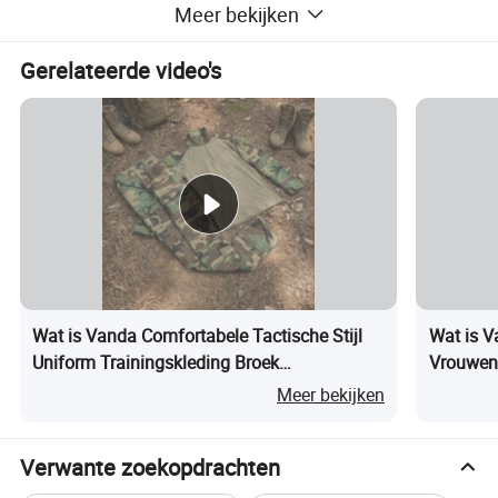
Gedetailleerde foto's
Meer bekijken
Gerelateerde video's
Wat is Vanda Comfortabele Tactische Stijl
Wat is V
Uniform Trainingskleding Broek
Vrouwen 
Gevechtskikkerpak
Werkshir
Meer bekijken
Verwante zoekopdrachten