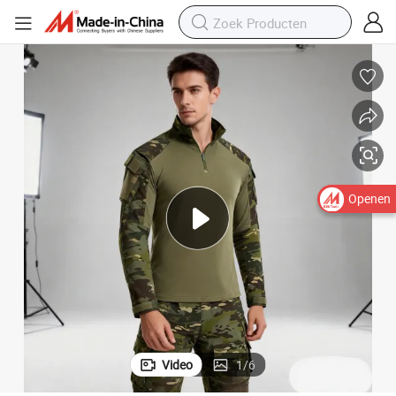
Openen
Video
1
/
6