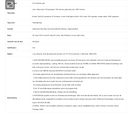
Producttype
G3 tactische pak
Jack: Materiaal: 65% polyester 35% katoen, gebreide stof: 100% katoen
Materiaal
Broek: Stof 65% polyester 35% katoen, in vier richtingen stretch: 90% nylon 10% spandex, wollen doek: 100% polyester
Type stof
Twill/Ripstop
Functie
Ademend, Rip-Stop, breed assortiment kleuren, hoge kwaliteit
Kleur
CP, Zwart CP, Groen CP, Grijs CP, Zwart, Black Python, Green, Kaki, Navy
Gewicht van de stof
200 g/sm
Certificaten
ISO
Pakket
1 pc/ polyzak, 20 stuks/doos,Kartonmaat: 56*39*37cm.Gewicht: 1,5KG/stuk, 30KG/CTN.
1.2018 NIEUWE VERSIE: Voornamelijk gemaakt van nieuw 35% katoen en 65% polyester met een 4-weg stretchgeweven
accenten ripstop kleding , coating, YKK rits, niveau elastiek en draad, STERKE en GOEDE PRESTATIES elastische kleding rond
knie en heup en crotch, wat het zeer comfortabel en duurzaam maakt.
2.a) het is een NIEUW ontwerp IDOGEAR G3 Combat broek .
b) worden geleverd met de verwijderbare kniebeschermers en verborgen elleboogkussens.
c) het unieke systeem voor het aanpassen van de taille met laag profiel en het systeem voor het aanpassen van de hoogte
van de kniebeschermers maakt het zeer professioneel en functioneel.
D) maataanpassing aan de achterkant van de taille, knie en enkel
E) tot 10 verschillende groottezakken, grote draagcapaciteit.
f) Zip fly met klittenbandsluiting, 2 hippe zak met ritssluiting.
3.FEATURES:de grootte is niet van Amerikaanse afmetingen. Shirt en broek zijn iets kleiner, het is aan te raden om naar de
Beschrijving
afbeelding van de maattabel te verwijzen of een andere maat te kiezen dan jours.Color: Multicam Camouflage. 6 maten naar
keuze: XS/S/M/L/XL/XXL.
4.USAGE: Perfect voor wandelen, klimmen, kamperen, jagen, vissen, bergbeklimmen, vissen, Fietsen, Avontuur reizen,
Training, SWAT...