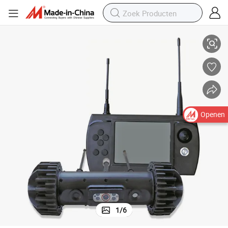
China Xinxing Kleinformaat Detectie Verkenningsrobot EOD Robot
Openen
1
/
6