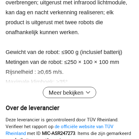
overbrengen; uitgerust met infrarood lichtmodule,
kan dag en nacht verkenning realiseren; elk
product is uitgerust met twee robots die
onafhankelijk kunnen werken.
Gewicht van de robot: ≤900 g (inclusief batterij)
Metingen van de robot: ≤250 × 100 × 100 mm
Rijsnelheid
: ≥0,65 m/s.
Maximale klimhoek: ≥35°
Meer bekijken
Maximale onbreekbare afstand: Verticaal: ≥9 m.
Horizontaal: ≥20 m.
Over de leverancier
Afstand afstandsbediening: Binnenshuis: ≥30 m
Deze leverancier is gecontroleerd door TÜV Rheinland.
(aarde)
Verifieer het rapport op
de officiële website van TÜV
Jacht:≥80m(grond)
Rheinland
met ID
MIC-ASR247273
. Items die zijn gemarkeerd