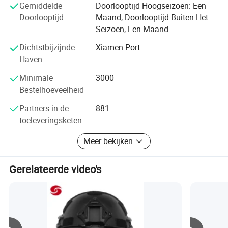
Gemiddelde
Doorlooptijd Hoogseizoen: Een
klanten voortdurend tevreden stellen met geavanceerde
Doorlooptijd
Maand, Doorlooptijd Buiten Het
technologie, betrouwbare kwaliteit en een attente nazorg
Seizoen, Een Maand
we zullen ons altijd houden aan internationale praktijken
Dichtstbijzijnde
Xiamen Port
en het principe van gelijkheid en wederzijds voordeel, en
Haven
we hopen oprecht om uitgebreide samenwerkingsrelaties
met vrienden over de hele wereld op te bouwen in de
Minimale
3000
ontwikkeling van munitie en logistieke apparatuur.
Bestelhoeveelheid
Partners in de
881
toeleveringsketen
Meer bekijken
Gerelateerde video's