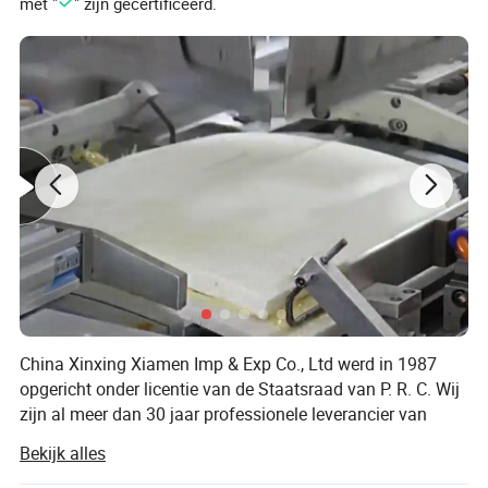
met "
" zijn gecertificeerd.
Werktijd: ≥2u
Beschermingsgraad: IP67
China Xinxing Xiamen Imp & Exp Co., Ltd werd in 1987
opgericht onder licentie van de Staatsraad van P. R. C. Wij
zijn al meer dan 30 jaar professionele leverancier van
complete series militaire voorraden en logistieke
Bekijk alles
apparatuur. Als lid van China Xinxing Corp. hebben we niet