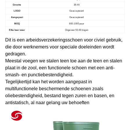
Grootte
39-46
LOGO
Geaccepteerd
Aangepast
Geaccepteerd
MOQ
800-1000 paar
Elke keer weer
Ongeveer 50-60 dagen
Dit is een arbeidsverzekeringsschoen voor civiel gebruik,
die door werknemers voor speciale doeleinden wordt
gedragen.
Meestal voegen we stalen teen toe aan de teen en stalen
plaat in de zool, een functionele schoen met een anti-
smash- en punctiebestendigheid.
Tegelijkertijd kan het worden aangepast in
multifunctionele beschermende schoenen zoals
oliebestendigheid, bestand tegen zuren en basen, en
antistatisch, al naar gelang uw behoeften