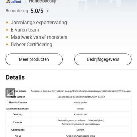
Handelsbedrijf
5.0/5
Beoordeling
Jarenlange exportervaring
Ervaren team
Maatwerk vanaf monsters
Beheer Certificering
Meer producten
Bedrijfsgegevens
Details
Aangepaste Gum-laarzen/rubberen laarzen/Brandschoenen/regenlaarzen/veiligheidslaarzen/PVC-laarzen
Productnaam
Veiligheidslaarzen, rubberen laarzen, Gum -laarzen
Type laarzen
Rubber of PVC
Materiaal boven
Rubber
Materiaal buitenzool
Katoenen stof
Voering
Bestand tegen zuren en basen, oliebestendigheid,
Functie
Anti-smashing, bestand tegen uitstulpen
Cement
Constructie
Kleur
Groen of Aangepaste kleur