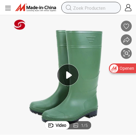
Openen
Video
1
/
5