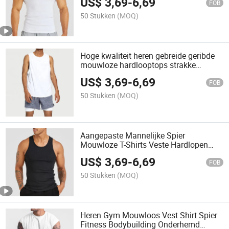
US$
3,69
-
6,69
Hardloopvest
FOB
50 Stukken
(MOQ)
Hoge kwaliteit heren gebreide geribde
mouwloze hardlooptops strakke
mannenvest sport gym fitness spier
US$
3,69
-
6,69
mannen tanktop
FOB
50 Stukken
(MOQ)
Aangepaste Mannelijke Spier
Mouwloze T-Shirts Veste Hardlopen
Stringer Fitness Sport Workout Vest
US$
3,69
-
6,69
Geribbelde Gym Tanktop
FOB
50 Stukken
(MOQ)
Heren Gym Mouwloos Vest Shirt Spier
Fitness Bodybuilding Onderhemd