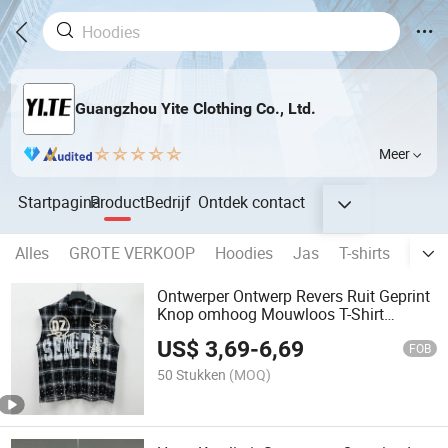
Guangzhou Yite Clothing Co., Ltd.
Meer
Startpagina
Product
Bedrijf
Ontdek
contact
Alles
GROTE VERKOOP
Hoodies
Jas
T-shirts
lange
Ontwerper Ontwerp Revers Ruit Geprint
Knop omhoog Mouwloos T-Shirt
Streetwear Aangepaste Overmaat
US$
3,69
-
6,69
Katoen Strass Mannen Tanktops
FOB
50 Stukken
(MOQ)