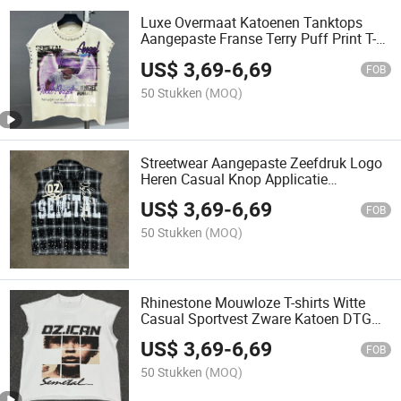
Luxe Overmaat Katoenen Tanktops
Aangepaste Franse Terry Puff Print T-
shirt Rhinestone Streetwear Mouwloos
US$
3,69
-
6,69
Grafisch T-shirt
FOB
50 Stukken
(MOQ)
Streetwear Aangepaste Zeefdruk Logo
Heren Casual Knop Applicatie
Geborduurde Ruit Overhemd Mannelijk
US$
3,69
-
6,69
Mouwloos
FOB
50 Stukken
(MOQ)
Rhinestone Mouwloze T-shirts Witte
Casual Sportvest Zware Katoen DTG
Grafisch Vintage Streetwear Heren
US$
3,69
-
6,69
Tanktop
FOB
50 Stukken
(MOQ)