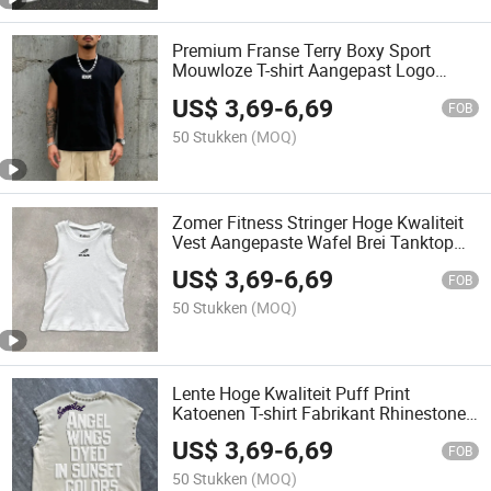
Premium Franse Terry Boxy Sport
Mouwloze T-shirt Aangepast Logo
100%Cotton Tanktops Zomer Gewogen
US$
3,69
-
6,69
Gym Hardloop Vest Mannen
FOB
50 Stukken
(MOQ)
Zomer Fitness Stringer Hoge Kwaliteit
Vest Aangepaste Wafel Brei Tanktop
Heren Wafel Stof Tanktop
US$
3,69
-
6,69
FOB
50 Stukken
(MOQ)
Lente Hoge Kwaliteit Puff Print
Katoenen T-shirt Fabrikant Rhinestones
Tanktops Aangepaste Overmaat
US$
3,69
-
6,69
Grafische Mouwloze T-shirt
FOB
50 Stukken
(MOQ)