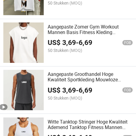
50 Stukken
(MOQ)
Aangepaste Zomer Gym Workout
Mannen Basis Fitness Kleding
Sportkleding Mannen Vesten Tanktop
US$
3,69
-
6,69
FOB
50 Stukken
(MOQ)
Aangepaste Groothandel Hoge
Kwaliteit Sportkleding Mouwloze
Mannen T-shirts Fitness Vest Katoen
US$
3,69
-
6,69
Effen Aangepaste Gym Vesten Mannen
FOB
Tanktops
50 Stukken
(MOQ)
Witte Tanktop Stringer Hoge Kwaliteit
Ademend Tanktop Fitness Mannen
Bodybuilding Mouwloos Veste Workout