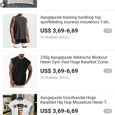
Aangepaste training hardloop top
sportkleding zuurwas mouwloos T-shirt
fitness vest mannen gym workout
US$
3,69
-
6,69
tanktop
FOB
50 Stukken
(MOQ)
230g Aangepaste Atletische Workout
Heren Gym Vest Hoge Kwaliteit Zomer
Streetwear Tanktop Vintage 100%
US$
3,69
-
6,69
Katoenen Oversized Mouwloos T-shirt
FOB
Heren Vest
50 Stukken
(MOQ)
Aangepaste Groothandel Hoge
Kwaliteit Hip Hop Mouwloze Heren T-
shirts Katoenen Tanktops Effen
US$
3,69
-
6,69
Aangepaste Sportschool Strass Vesten
FOB