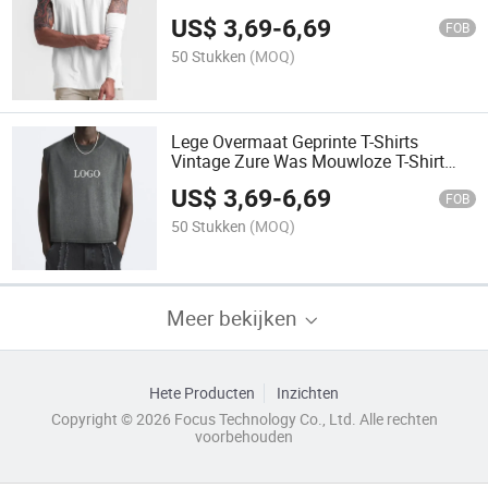
Ademend Training Hardloop Vest Tank
US$
3,69
-
6,69
Tops
FOB
50 Stukken
(MOQ)
Lege Overmaat Geprinte T-Shirts
Vintage Zure Was Mouwloze T-Shirt
Ribbel Running Voetbal Vest Gym
US$
3,69
-
6,69
Tanktop Mannen
FOB
50 Stukken
(MOQ)
Meer bekijken
Hete Producten
Inzichten
Copyright © 2026 Focus Technology Co., Ltd. Alle rechten
voorbehouden