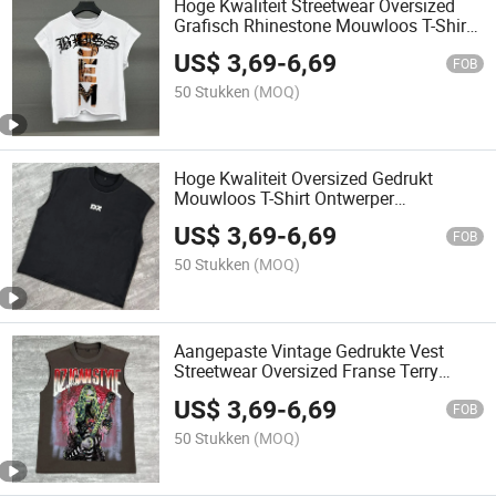
Hoge Kwaliteit Streetwear Oversized
Grafisch Rhinestone Mouwloos T-Shirt
Aangepaste Print Katoenen
US$
3,69
-
6,69
Hardloopvest Boxy Gym Tanktop Voor
FOB
Mannen
50 Stukken
(MOQ)
Hoge Kwaliteit Oversized Gedrukt
Mouwloos T-Shirt Ontwerper
Aangepaste O-Hals Katoenen
US$
3,69
-
6,69
Hardloopvest Spier Gym Fitness Heren
FOB
Tanktops
50 Stukken
(MOQ)
Aangepaste Vintage Gedrukte Vest
Streetwear Oversized Franse Terry
Mouwloze Grafische T-Shirts Katoenen
US$
3,69
-
6,69
Hardloop Tanktops Voor Mannen
FOB
50 Stukken
(MOQ)