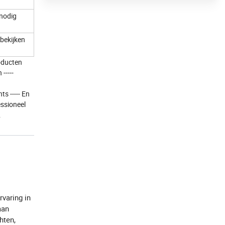
 nodig
 bekijken
roducten
-----
ts ----- En
ssioneel
.
rvaring in
aan
hten,