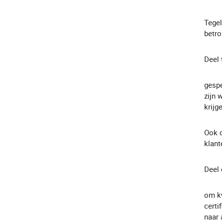
Tegel
betro
Deel
gespe
zijn 
krijg
Ook o
klant
Deel 
om kw
certi
naar 