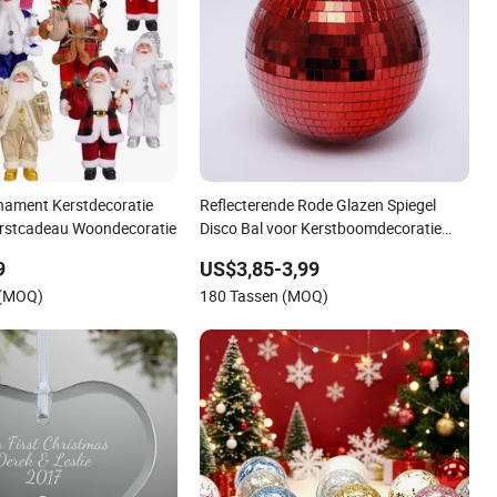
nament Kerstdecoratie
Reflecterende Rode Glazen Spiegel
erstcadeau Woondecoratie
Disco Bal voor Kerstboomdecoratie
Podiumfeest
9
US$3,85-3,99
 (MOQ)
180 Tassen (MOQ)