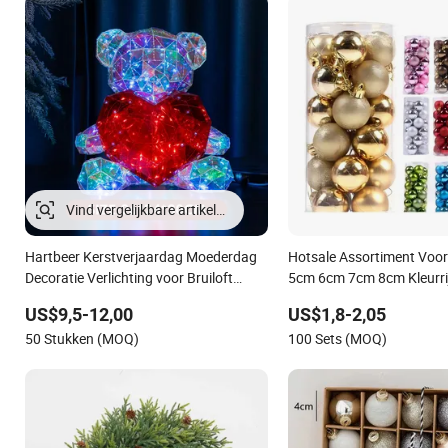
Hartbeer Kerstverjaardag Moederdag
Hotsale Assortiment Voo
Decoratie Verlichting voor Bruiloft
5cm 6cm 7cm 8cm Kleurrij
Evenement Andere
Kerstballen
US$9,5-12,00
US$1,8-2,05
Feestbenodigdheden
50 Stukken (MOQ)
100 Sets (MOQ)