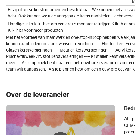
K
Er zijn diverse kerstornamenten beschikbaar. We kunnen niet alles we
hebt. Ook kunnen we u de aangepaste items aanbieden, gebaseerd o
Handige links Klik hier om een gratis monster te krijgen Klik hier 
Klik hier voor meer producten
Met het voordeel van maatwerk en one-stop-inkoop hebben we elk jaar 
kunnen aanbieden om aan uw eisen te voldoen. ----- Houten kerstversierin
Glazen kerstversieringen ----- Metalen kerstversieringen ----- Acryl kers
Pluche/fluweel/vilt/stof kerstversieringen ----- Kristallen kerstversier
meer Als u op zoek bent naar één betrouwbare leverancier voor een 
team wilt aanpassen, Als je plannen hebt om een nieuw project van k
Over de leverancier
Bedr
Als p
OEM-p
produ