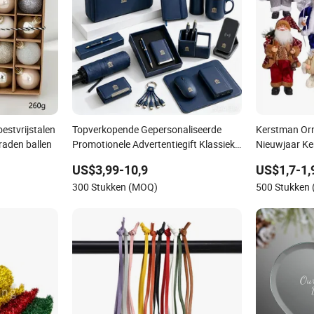
oestvrijstalen
Topverkopende Gepersonaliseerde
Kerstman Or
eraden ballen
Promotionele Advertentiegift Klassiek
Nieuwjaar K
RVS Milieuvriendelijk 200ml
US$3,99-10,9
US$1,7-1,
Bedrijfsgeschenken
300 Stukken (MOQ)
500 Stukken