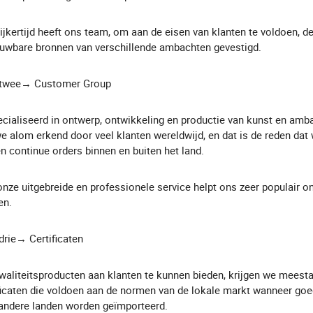
ijkertijd heeft ons team, om aan de eisen van klanten te voldoen, d
uwbare bronnen van verschillende ambachten gevestigd.
 twee→ Customer Group
cialiseerd in ontwerp, ontwikkeling en productie van kunst en amb
we alom erkend door veel klanten wereldwijd, en dat is de reden da
en continue orders binnen en buiten het land.
nze uitgebreide en professionele service helpt ons zeer populair o
en.
drie→ Certificaten
aliteitsproducten aan klanten te kunnen bieden, krijgen we meesta
ficaten die voldoen aan de normen van de lokale markt wanneer go
andere landen worden geïmporteerd.