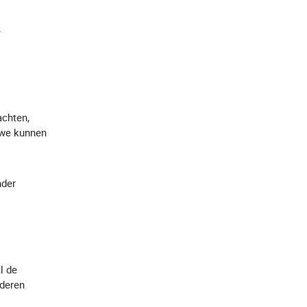
e
achten,
t we kunnen
nder
l de
ederen