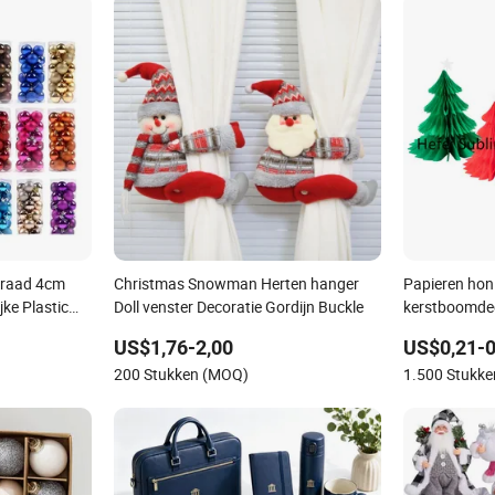
rraad 4cm
Christmas Snowman Herten hanger
Papieren hon
ke Plastic
Doll venster Decoratie Gordijn Buckle
kerstboomdec
ster - Nieuw
US$1,76-2,00
US$0,21-0
200 Stukken (MOQ)
1.500 Stukk