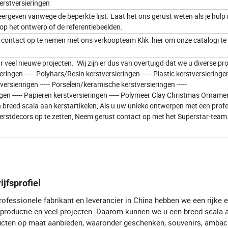
erstversieringen
ergeven vanwege de beperkte lijst. Laat het ons gerust weten als je hulp
p het ontwerp of de referentiebeelden.
om contact op te nemen met ons verkoopteam Klik hier om onze catalogi te
veel nieuwe projecten. Wij zijn er dus van overtuigd dat we u diverse p
gen ----- Polyhars/Resin kerstversieringen ----- Plastic kerstversieringen 
tversieringen ----- Porselein/keramische kerstversieringen -----
ingen ----- Papieren kerstversieringen ----- Polymeer Clay Christmas Ornamen
breed scala aan kerstartikelen, Als u uw unieke ontwerpen met een profe
erstdecors op te zetten, Neem gerust contact op met het Superstar-team
ijfsprofiel
rofessionele fabrikant en leverancier in China hebben we een rijke e
roductie en veel projecten. Daarom kunnen we u een breed scala 
cten op maat aanbieden, waaronder geschenken, souvenirs, ambac