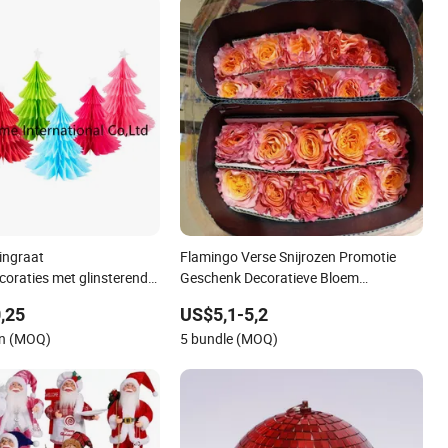
ingraat
Flamingo Verse Snijrozen Promotie
oraties met glinsterende
Geschenk Decoratieve Bloem
 ontwerp
20PCS/Bundle
,25
US$5,1-5,2
en (MOQ)
5 bundle (MOQ)