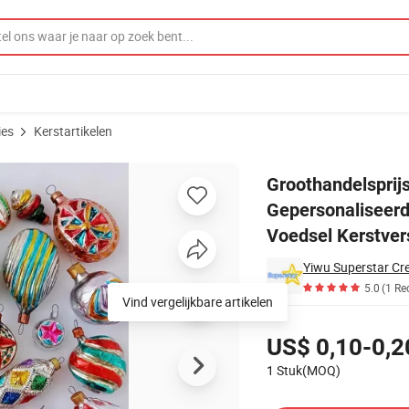
ies
Kerstartikelen
sieringen Gepersonaliseerde Glas Geblazen IJsroom Taart Lollipop Dra
Groothandelsprij
Gepersonaliseerd
Voedsel Kerstver
Yiwu Superstar C
5.0
(1 Re
Vind vergelijkbare artikelen
Prijzen
US$ 0,10-0,2
1 Stuk(MOQ)
Contacteer leverancier