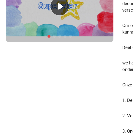
deco
versc
Om on
kunne
Deel 
we he
onder
Onze 
1. De
2. Ve
3. On