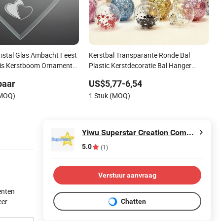
ristal Glas Ambacht Feest
Kerstbal Transparante Ronde Bal
uis Kerstboom Ornament
Plastic Kerstdecoratie Bal Hanger
n Kerstdecoratie
Huisdecoratie Groothandel
baar
US$5,77-6,54
(MOQ)
1 Stuk (MOQ)
Yiwu Superstar Creation Company
5.0
(1)
Verstuur aanvraag
enten
eer
Chatten