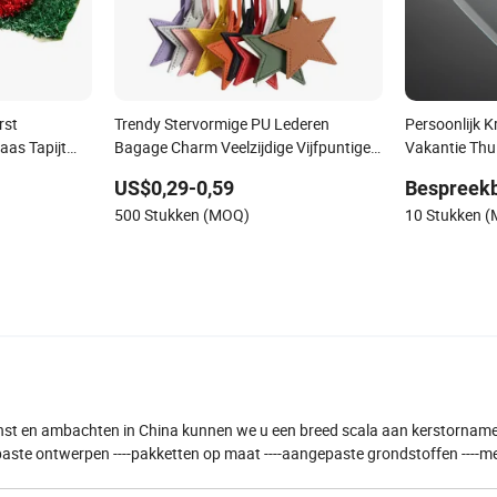
rst
Trendy Stervormige PU Lederen
Persoonlijk K
aas Tapijt
Bagage Charm Veelzijdige Vijfpuntige
Vakantie Th
Ster Sleutelhanger Handtas Hangers
Cadeau Ideeë
US$0,29-0,59
Bespreek
voor Vrouwen Meisjes
500 Stukken (MOQ)
10 Stukken 
kunst en ambachten in China kunnen we u een breed scala aan kerstornam
paste ontwerpen ----pakketten op maat ----aangepaste grondstoffen ----m