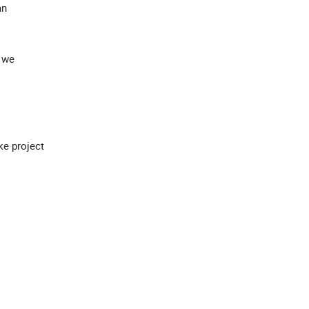
an
t we
ke project