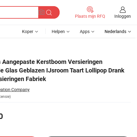
Inloggen
Plaats mijn RFQ
Koper
Helpen
Apps
Nederlands
nk Voedsel Kerstversieringen Fabriek
s Aangepaste Kerstboom Versieringen
e Glas Geblazen IJsroom Taart Lollipop Drank
sieringen Fabriek
reation Company
censie)
0