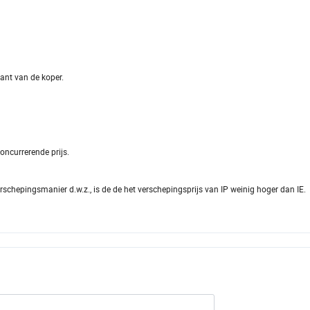
ant van de koper.
ncurrerende prijs.
schepingsmanier d.w.z., is de de het verschepingsprijs van IP weinig hoger dan IE.