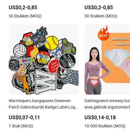
Aangepaste PVC Patch
US$0,2-0,85
US$0,2-0,85
50 Stukken (MOQ)
50 Stukken (MOQ)
Warmtepers Aangepaste Geweven
Geïntegreerd ontwerp bui
Patch Geborduurde Badge Label Logo
area gebruik ergonomisc
Groothandel Applique Borduurwerk
buikpijnverlichtingspatch
US$0,07-0,11
US$0,14-0,18
Kleding & Garment Accessoires Badge
1 Stuk (MOQ)
10.000 Stukken (MOQ)
Strijkpatches