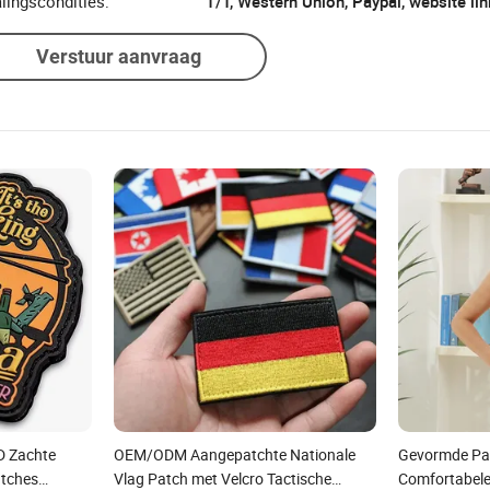
lingscondities:
T/T, Western Union, Paypal, website lin
Verstuur aanvraag
D Zachte
OEM/ODM Aangepatchte Nationale
Gevormde Pa
atches
Vlag Patch met Velcro Tactische
Comfortabele 