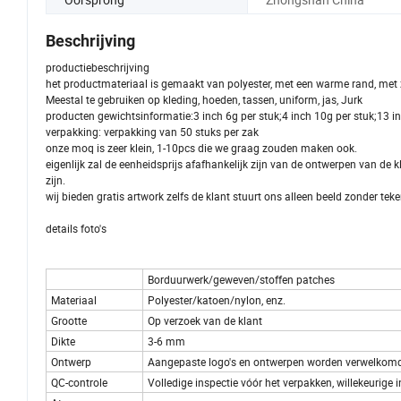
Beschrijving
productiebeschrijving
het productmateriaal is gemaakt van polyester, met een warme rand, met 
Meestal te gebruiken op kleding, hoeden, tassen, uniform, jas, Jurk
producten gewichtsinformatie:3 inch 6g per stuk;4 inch 10g per stuk;13 i
verpakking: verpakking van 50 stuks per zak
onze moq is zeer klein, 1-10pcs die we graag zouden maken ook.
eigenlijk zal de eenheidsprijs afafhankelijk zijn van de ontwerpen van de 
zijn.
wij bieden gratis artwork zelfs de klant stuurt ons alleen beeld zonder teke
details foto's
Borduurwerk/geweven/stoffen patches
Materiaal
Polyester/katoen/nylon, enz.
Grootte
Op verzoek van de klant
Dikte
3-6 mm
Ontwerp
Aangepaste logo's en ontwerpen worden verwelkom
QC-controle
Volledige inspectie vóór het verpakken, willekeurige 