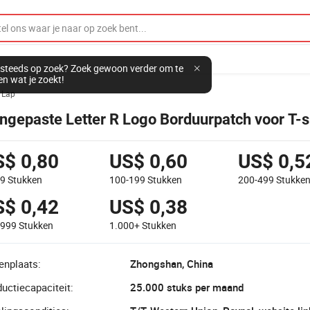
steeds op zoek? Zoek gewoon verder om te
en wat je zoekt!
Lap
ngepaste Letter R Logo Borduurpatch voor T-s
S$ 0,80
US$ 0,60
US$ 0,5
99
Stukken
100-199
Stukken
200-499
Stukke
S$ 0,42
US$ 0,38
-999
Stukken
1.000+
Stukken
enplaats:
Zhongshan, China
uctiecapaciteit:
25.000 stuks per maand