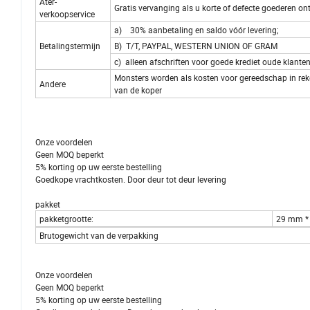
Ater-
Gratis vervanging als u korte of defecte goederen o
verkoopservice
a) 30% aanbetaling en saldo vóór levering;
Betalingstermijn
B) T/T, PAYPAL, WESTERN UNION OF GRAM
c) alleen afschriften voor goede krediet oude klanten
Monsters worden als kosten voor gereedschap in rek
Andere
van de koper
Onze voordelen
Geen MOQ beperkt
5% korting op uw eerste bestelling
Goedkope vrachtkosten. Door deur tot deur levering
pakket
pakketgrootte:
29 mm *
Brutogewicht van de verpakking
Onze voordelen
Geen MOQ beperkt
5% korting op uw eerste bestelling