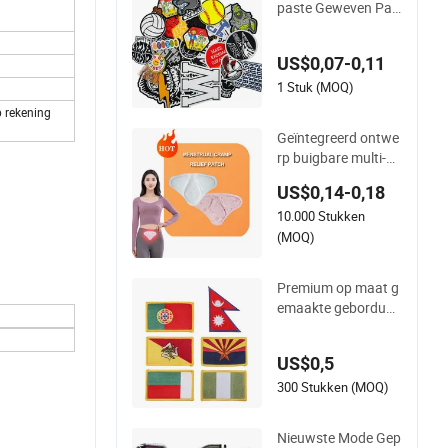
paste Geweven Pat
ch Geborduurde Ba
dge Label Logo Gro
US$0,07-0,11
othandel Applique B
orduurwerk Kleding
1 Stuk (MOQ)
&amp; Garment Acc
p rekening
essoires Badge Strij
Geïntegreerd ontwe
kpatches
rp buigbare multi-ar
ea gebruik ergonom
US$0,14-0,18
ische buikpijnverlich
10.000 Stukken
tingspatch
(MOQ)
Premium op maat g
emaakte geborduur
de patches voor kle
ding en textiel. Kwal
US$0,5
iteitsijzeren applicat
ie geborduurde land
300 Stukken (MOQ)
vlag patch haak- en
luspatches
Nieuwste Mode Gep