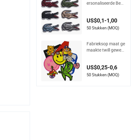
ersonaliseerde Bedr
ukking Opgenaaide
Persoonlijke Krokod
US$0,1-1,00
il Borduurpatches
50 Stukken (MOQ)
Fabrieksop maat ge
maakte twill geweve
n logo borduurpatc
h en stoffen labels v
US$0,25-0,6
oor het strijken van
kleding geborduurd
50 Stukken (MOQ)
e patches voor kledi
ngaccessoires