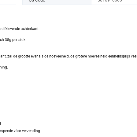
zelfklevende achterkant.
nch 35g per stuk
klant, zal de grootte evenals de hoeveelheid, de grotere hoeveelheid eenheidsprijs ve
ning.
d
inspectie vóór verzending