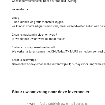
Goedkope vrachtkosten. Door deur tot deur levering
verzendwijze
vraag
1.hoe kunnen we gratis monsters krijgen?
wij kunnen voorraad gratis monsters, maar verzendkosten zullen aan de k
2.can je maakt mijn eigen ontwerp?
ja, we kunnen uw ontwerp op maat maken.
3.whats uw shippment methanol?
We werken al jaren samen met DHL/fedex/TNT/UPS, en hebben een veel co
4.wat is de levertijd?
Gewoonlijk 3-5days voor snelle verzendwijze IP, 6-7days voor langzame ver
Stuur uw aanvraag naar deze leverancier
*
van: