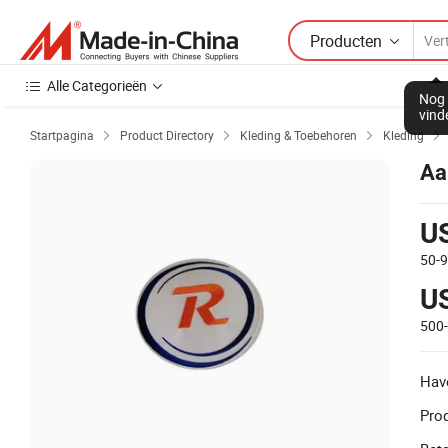
Producten
Alle Categorieën
Nog 
vind
Startpagina
Product Directory
Kleding & Toebehoren
Kleding




Aa
U
50-
U
500
Hav
Prod