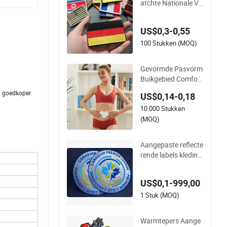
atchte Nationale Vl
ag Patch met Velcro
Tactische Moraal B
US$0,3-0,55
adges voor Kleding
&amp; Rugzakken
100 Stukken (MOQ)
Gevormde Pasvorm
Buikgebied Comfort
abele Pijnverlichting
el goedkoper
US$0,14-0,18
Baarmoeder Pijnverl
10.000 Stukken
ichting Pleister
(MOQ)
Aangepaste reflecte
rende labels kledingl
abel hitteoverdracht
label siliconenpatch
US$0,1-999,00
voor OEM aangepa
ste logo textiellabel
1 Stuk (MOQ)
productie
Warmtepers Aange