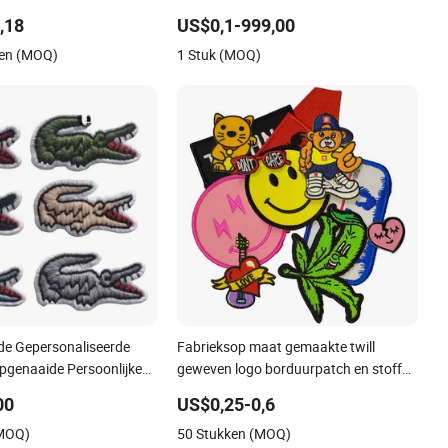
jnverlichting Pleister
siliconenpatch voor OEM aangepaste
,18
US$0,1-999,00
logo textiellabelproductie
ken (MOQ)
1 Stuk (MOQ)
e Gepersonaliseerde
Fabrieksop maat gemaakte twill
pgenaaide Persoonlijke
geweven logo borduurpatch en stoffen
duurpatches
labels voor het strijken van kleding
00
US$0,25-0,6
geborduurde patches voor
(MOQ)
50 Stukken (MOQ)
kledingaccessoires