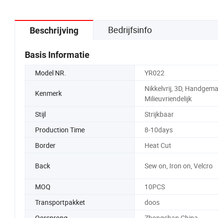
Bedrijfsinfo
Beschrijving
Basis Informatie
Model NR.
YR022
Nikkelvrij, 3D, Handgema
Kenmerk
Milieuvriendelijk
Stijl
Strijkbaar
Production Time
8-10days
Border
Heat Cut
Back
Sew on, Iron on, Velcro
MOQ
10PCS
Transportpakket
doos
Oorsprong
Zhongshan China