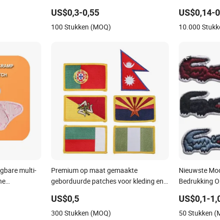
Moraal Badges voor Kleding &
Baarmoeder Pi
US$0,3-0,55
US$0,14-0
Rugzakken
100 Stukken (MOQ)
10.000 Stuk
gbare multi-
Premium op maat gemaakte
Nieuwste Mod
he
geborduurde patches voor kleding en
Bedrukking O
textiel. Kwaliteitsijzeren applicatie
Krokodil Bor
US$0,5
US$0,1-1,
geborduurde landvlag patch haak- en
300 Stukken (MOQ)
50 Stukken 
luspatches