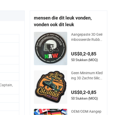
mensen die dit leuk vonden,
vonden ook dit leuk
Aangepaste 3D Geë
mbosseerde Rubber
PVC Patches voor K
leding
US$0,2-0,85
50 Stukken (MOQ)
Geen Minimum Kled
ing 3D Zachte Silico
nen Rubber Logo P
 Captain,
atches Aangepaste
US$0,2-0,85
PVC Patch
50 Stukken (MOQ)
OEM/ODM Aangep