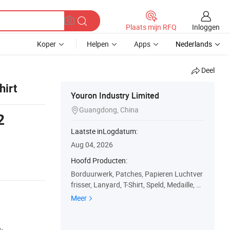
Inloggen
Plaats mijn RFQ
Koper
Helpen
Apps
Nederlands
Deel
hirt
Youron Industry Limited
Guangdong, China

2
Laatste inLogdatum:
n
Aug 04, 2026
Hoofd Producten:
Borduurwerk, Patches, Papieren Luchtver
frisser, Lanyard, T-Shirt, Speld, Medaille, Pe
t, Sleutelhanger
Meer