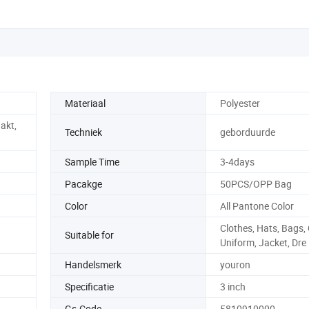
Materiaal
Polyester
akt,
Techniek
geborduurde
Sample Time
3-4days
Pacakge
50PCS/OPP Bag
Color
All Pantone Color
Clothes, Hats, Bags,
Suitable for
Uniform, Jacket, Dre
Handelsmerk
youron
Specificatie
3 inch
Gs-Code
5810910000