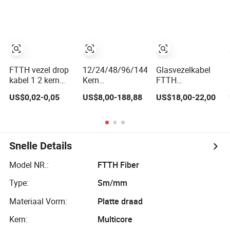
Kabel Draad
Optische
Zelfondersteunende
Communicatie
FTTH Drop 100-
Platte Drop Kabel
2000m Span
met Anatel
Optische
Certificaat
Communicatie
Glasvezelkabel
FTTH vezel drop
12/24/48/96/144
Glasvezelkabel
kabel 1 2 kern
Kern
FTTH
buiten binnen
LC/Sc/St/FC
Aansluitsnoer
US$0,02-0,05
US$8,00-188,88
US$18,00-22,00
vezeloptische
MPO/MTP
G657A2 LSZH 1
kabel
Connector FTTH
2 4 Kern
Binnen Buiten
Gewapende Drop
LSZH PVC
Snelle Details
Glasvezel
Optische
Model NR.:
FTTH Fiber
Patchkabel
Pigtail Jumper
Type:
Sm/mm
Draad Kabel
Materiaal Vorm:
Platte draad
Kern:
Multicore