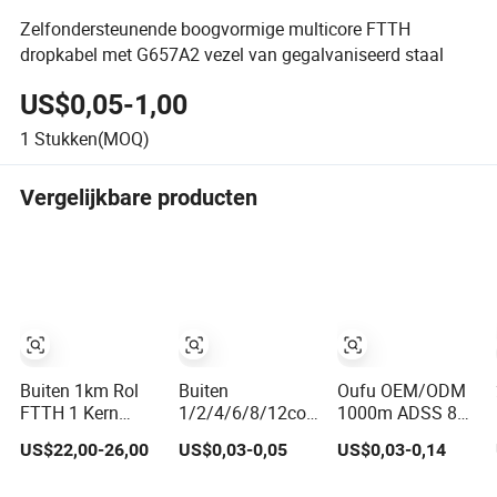
Zelfondersteunende boogvormige multicore FTTH
dropkabel met G657A2 vezel van gegalvaniseerd staal
US$0,05-1,00
1
Stukken(MOQ)
Vergelijkbare producten
Buiten 1km Rol
Buiten
Oufu OEM/ODM
FTTH 1 Kern
1/2/4/6/8/12cores
1000m ADSS 8
Glasvezel
Enkele Multi
12 24 48 96 144
US$22,00-26,00
US$0,03-0,05
US$0,03-0,14
Aansluitkabel
Modus FTTH
288 Kern
Optische Vezel
Glasvezel
Buitenaardse