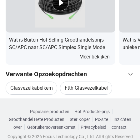
jaar toegenomen, zal de digitalisering
van woningen verder worden
ontwikkeld en zullen ook
Wat is Buiten Hot Selling Groothandelsprijs
Wat is V
vlinderoptische kabels breder worden
SC/APC naar SC/APC Simplex Single Mode
unieke 
Drop Patchkabel voor
Meer bekijken
gebruikt.
Buitencommunicatieprojecten
Verwante Opzoekopdrachten
1.de kabel bestaat uit een optische
Glasvezelkabelkern
Ftth Glasvezelkabel
communicatie-eenheid, een
Gerelateerde categorieën
Ftth Glasvezelkabel
sterktebalk, een zelfdragende
Populaire producten
Hot Products-prijs
Blader door Categorieën
Groothandel Hete Producten
Ster Koper
Pc-site
Inzichten
Kracht Optische Vezel Kabel
eenheid en een buitenmantel;
over
Gebruikersovereenkomst
Privacybeleid
contact
Copyright © 2026 Focus Technology Co., Ltd. All Rights Reserved
2.optische communicatie-eenheid
4 Kern Ftth Glasvezelkabel