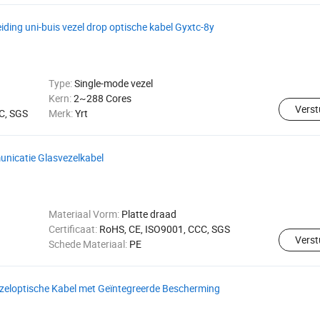
ding uni-buis vezel drop optische kabel Gyxtc-8y
Type:
Single-mode vezel
Kern:
2~288 Cores
Verst
C, SGS
Merk:
Yrt
nicatie Glasvezelkabel
Materiaal Vorm:
Platte draad
Certificaat:
RoHS, CE, ISO9001, CCC, SGS
Verst
Schede Materiaal:
PE
eloptische Kabel met Geïntegreerde Bescherming