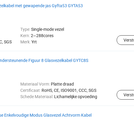
zelkabel met gewapende jas Gyfta53 GYTA53
Type:
Single-mode vezel
Kern:
2~288cores
Verst
C, SGS
Merk:
Yrt
ndersteunende Figuur 8 Glasvezelkabel GYTC8S
Materiaal Vorm:
Platte draad
Certificaat:
RoHS, CE, ISO9001, CCC, SGS
Verst
Schede Materiaal:
Lichamelijke opvoeding
e Enkelvoudige Modus Glasvezel Achtvorm Kabel