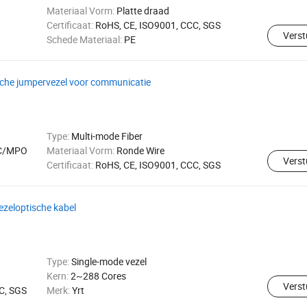
Materiaal Vorm:
Platte draad
Certificaat:
RoHS, CE, ISO9001, CCC, SGS
Verst
Schede Materiaal:
PE
che jumpervezel voor communicatie
Type:
Multi-mode Fiber
FC/MPO
Materiaal Vorm:
Ronde Wire
Verst
Certificaat:
RoHS, CE, ISO9001, CCC, SGS
ezeloptische kabel
Type:
Single-mode vezel
Kern:
2~288 Cores
Verst
C, SGS
Merk:
Yrt