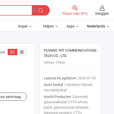
Inloggen
Plaats mijn RFQ
Koper
Helpen
Apps
Nederlands
PUYANG YRT COMMUNICATIONS
ve:
TECH CO., LTD.
Henan, China
Laatste inLogdatum:
2026-07-30
Soort bedrijf:
Fabrikant/fabriek,
Handelsbedrijf
uur aanvraag
Hoofd Producten:
Glasvezel,
glasvezelkabel, FTTH afvoer
kabel, glasvezel patchkabels,
glasvezel jumpers, FTTH