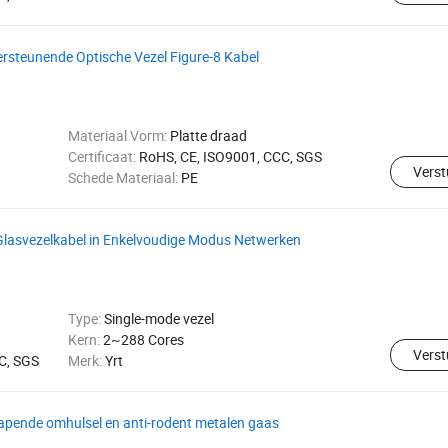
steunende Optische Vezel Figure-8 Kabel
Materiaal Vorm:
Platte draad
Certificaat:
RoHS, CE, ISO9001, CCC, SGS
Verst
Schede Materiaal:
PE
Glasvezelkabel in Enkelvoudige Modus Netwerken
Type:
Single-mode vezel
Kern:
2~288 Cores
Verst
C, SGS
Merk:
Yrt
pende omhulsel en anti-rodent metalen gaas