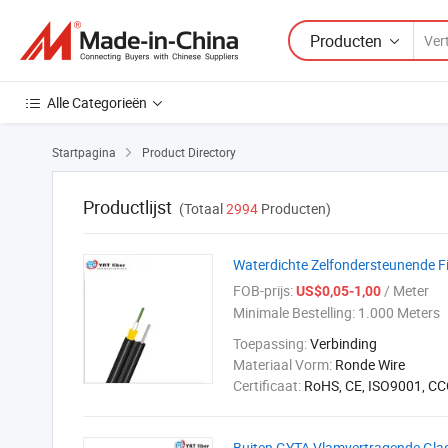
Producten
Alle Categorieën
Startpagina
Product Directory

Productlijst
(Totaal
2994
Producten)
Waterdichte Zelfondersteunende Fi
FOB-prijs:
/ Meter
US$0,05-1,00
Minimale Bestelling:
1.000 Meters
Toepassing:
Verbinding
Materiaal Vorm:
Ronde Wire
Certificaat:
RoHS, CE, ISO9001, CC
Buiten GYTA Vlamvertragende Gla