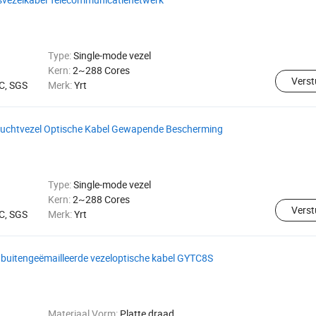
Type:
Single-mode vezel
Kern:
2~288 Cores
Verst
C, SGS
Merk:
Yrt
Luchtvezel Optische Kabel Gewapende Bescherming
Type:
Single-mode vezel
Kern:
2~288 Cores
Verst
C, SGS
Merk:
Yrt
 buitengeëmailleerde vezeloptische kabel GYTC8S
Materiaal Vorm:
Platte draad