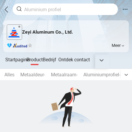
Zeyi Aluminum Co., Ltd.
Meer
Startpagina
Product
Bedrijf
Ontdek
contact
Alles
Metaaldeur-
Metaalraam-
Aluminiumprofiel-
Ra