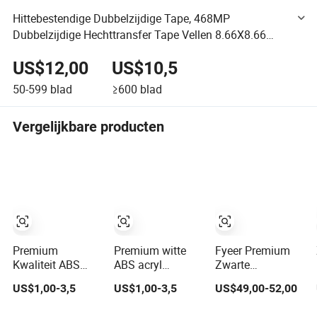
Hittebestendige Dubbelzijdige Tape, 468MP
Dubbelzijdige Hechttransfer Tape Vellen 8.66X8.66
Inch, Duidelijk Dun Waterdicht, voor Pei Blad
US$12,00
US$10,5
50-599
blad
≥600
blad
Vergelijkbare producten
Premium
Premium witte
Fyeer Premium
Kwaliteit ABS
ABS acryl
Zwarte
Douchewandpanelen
douchepanelen
Douchepaneel
US$1,00-3,5
US$1,00-3,5
US$49,00-52,00
voor Moderne
voor eigentijdse
met RVS
Badkamers
ontwerpen
Bovenkant en