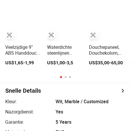
ABS Structuur
Veelzijdige 9"
Waterdichte
Douchepaneel,
ABS Handdouche
steenlijnen
Douchekolom,
Paneel - Meerdere
plastic acryl ABS
Zonneboiler,
US$1,65-1,99
US$1,00-3,5
US$35,00-65,00
Kleuropties
paneel voor
Buitendouche
douchebak,
douchebasis,
wandpaneel
Snelle Details
Kleur:
Wit, Marble / Customized
Nazorgdienst:
Yes
Garantie:
5 Years