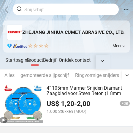
ZHEJIANG JINHUA CUMET ABRASIVE CO., LTD.
Meer
Startpagina
Product
Bedrijf
Ontdek
contact
Alles
gemonteerde slijpschijf
Ringvormige snijders
dra
4" 105mm Marmer Snijden Diamant
Zaagblad voor Steen Beton (1.8mm
Dun, 7mm Segment, 20/16mm
US$
1,20
-
2,00
Boorgat)
FOB
1.000 Stukken
(MOQ)