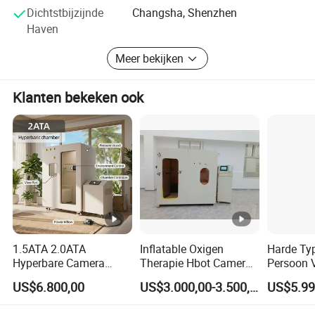
Dichtstbijzijnde
Changsha, Shenzhen
Haven
Meer bekijken
Klanten bekeken ook
1.5ATA 2.0ATA
Inflatable Oxigen
Harde Ty
Hyperbare Camera
Therapie Hbot Camera
Persoon V
Hyperbare
Hyperbare
Hoge Dru
US$6.800,00
US$3.000,00-3.500,00
Zuurstofkamer voor
Zuurstofkamer Zittend
Zuurstof
Wellnesscentrum
Model 1.5 ATA Sofsthell
Hyperbar