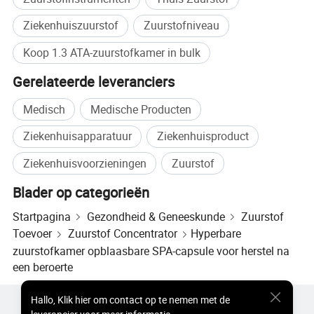
Ziekenhuiszuurstof
Zuurstofniveau
Koop 1.3 ATA-zuurstofkamer in bulk
Gerelateerde leveranciers
Medisch
Medische Producten
Ziekenhuisapparatuur
Ziekenhuisproduct
Ziekenhuisvoorzieningen
Zuurstof
Blader op categorieën
Startpagina
Gezondheid & Geneeskunde
Zuurstof
Toevoer
Zuurstof Concentrator
Hyperbare
zuurstofkamer opblaasbare SPA-capsule voor herstel na
een beroerte
Populaire producten
Hot Products-prijs