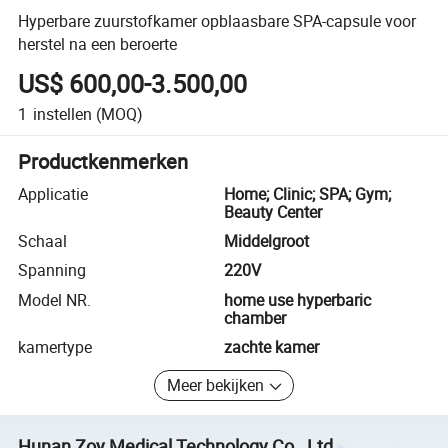
Hyperbare zuurstofkamer opblaasbare SPA-capsule voor
herstel na een beroerte
US$ 600,00-3.500,00
1
instellen
(MOQ)
Productkenmerken
Applicatie
Home; Clinic; SPA; Gym;
Beauty Center
Schaal
Middelgroot
Spanning
220V
Model NR.
home use hyperbaric
chamber
kamertype
zachte kamer
Meer bekijken
Hunan Zoy Medical Technology Co., Ltd.