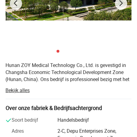
Hunan ZOY Medical Technology Co., Ltd. is gevestigd in
Changsha Economic Technological Development Zone
(Hunan, China). Ons bedrijf is professioneel bezig met het
onderzoeken, ontwikkelen en produceren van medische
Bekijk alles
zuurstofproducerende apparatuur. Als hightech
onderneming kunnen we klanten voorzien van medische
PSA-zuurstofgenerator, geïntegreerd PSA-
Over onze fabriek & Bedrijfsachtergrond
zuurstofgenererend systeem, PSA-zuurstofgenererend
Soort bedrijf
Handelsbedrijf
systeem, Hyperbaric Oxygen Chamber en Nitrogen Reuse
System, enz. we kunnen een verscheidenheid aan
Adres
2-C, Depu Enterprises Zone,
oplossingen voor de gastoevoer bieden, afhankelijk van de