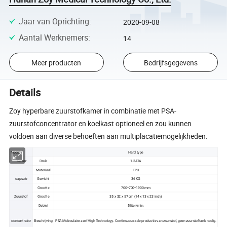
Jaar van Oprichting
:
2020-09-08
Aantal Werknemers
:
14
Meer producten
Bedrijfsgegevens
Details
Zoy hyperbare zuurstofkamer in combinatie met PSA-
zuurstofconcentrator en koelkast optioneel en zou kunnen
voldoen aan diverse behoeften aan multiplacatiemogelijkheden.
Model
Hard type
Kamer
Druk
1.3ATA
Materiaal
TPU
capsule
Gewicht
36 KG
Grootte
700*700*1900 mm
Zuurstof
Grootte
35 x 32 x 57 cm (14 x 13 x 23 inch)
Debiet
5 liter/min.
concentrator
Beschrijving
PSA Moleculaire zeef High Technology. Continuuouss de productie van zuurstof, geen zuurstoftank nodig.