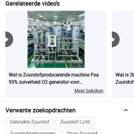
Binnenlopen & Zittend
Hyperbare Kamer
Zuurstof
Gerelateerde video's
Hbot Thuis Hyperbare
Kamer Fysiotherapie
Apparatuur
Wat is Zuurstofproducerende machine Psa
Wat is 3
93% zuiverheid O2 generator voor
Zuurstof
groothandel
Meer bekijken
Verwante zoekopdrachten
Gebruikte Zuurstof
Zuurstof Licht
Zuurstofinstrumenten
Thuis Zuurstof