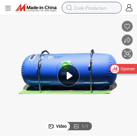
beroerte
Hyperbare zuurstofkamer opblaasbare SPA-capsule voor herstel na een 
Openen
Video
1
/
1