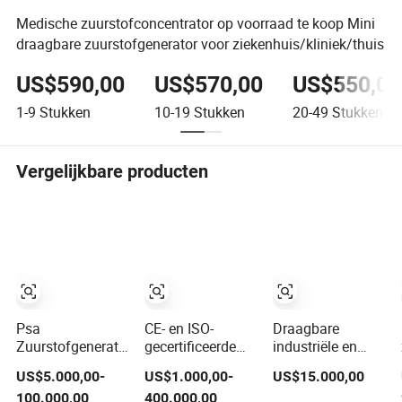
Medische zuurstofconcentrator op voorraad te koop Mini
draagbare zuurstofgenerator voor ziekenhuis/kliniek/thuis
US$590,00
US$570,00
US$550,00
1-9
Stukken
10-19
Stukken
20-49
Stukken
Vergelijkbare producten
Psa
CE- en ISO-
Draagbare
Zuurstofgenerator
gecertificeerde
industriële en
Ziekenhuis
PSA-
medische PSA
US$5.000,00-
US$1.000,00-
US$15.000,00
Medische
zuurstofgenerator
zuurstofgenerator
100.000,00
400.000,00
Kwaliteit Hoge
voor industriële
met cilinder