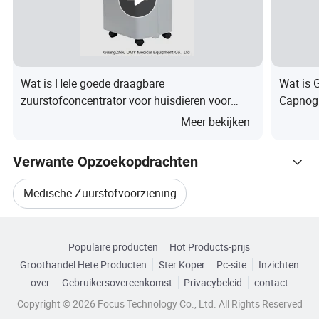
Wat is Hele goede draagbare
Wat is 
zuurstofconcentrator voor huisdieren voor
Capnogr
optimale gezondheidssteun voor huisdieren in
Meer bekijken
nood
Verwante Opzoekopdrachten
Medische Zuurstofvoorziening
Blader door Categorieën
Medische Zuurstofset
Populaire producten
Hot Products-prijs
Groothandel Hete Producten
Ster Koper
Pc-site
Inzichten
Medische Zuurstofmachines
over
Gebruikersovereenkomst
Privacybeleid
contact
Copyright © 2026 Focus Technology Co., Ltd. All Rights Reserved
Medische Zuurstof Kan