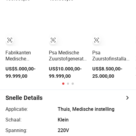
Zuiverheid 99.5%
en medische
vulstation
93% Olievrij
cilinderopvulling
apparatuur
Afstandsbediening
Variabele
Frequentie
Luchtzwevend
Hoge Efficiëntie
Celki Intelligente
Fabrikanten
Psa Medische
Psa
Medische
Zuurstofgenerator
Zuurstofinstallatie
Zuurstofvoorziening
99.5%
Min
US$5.000,00-
US$10.000,00-
US$8.500,00-
Apparaat
Hoogzuiverheid
Zuurstofgenerator
99.999,00
99.999,00
25.000,00
Zuurstofinstallatie
Zuurstofcilinder
Medische
Zuurstofvulcilinders
Vulsysteem
Zuurstofinstallatie
99.5%
Medische
Skid Modulaire
Zuurstofzuiverheid
Zuurstof
Ontwerp
Snelle Details
Zuurstofgenerator
Vulfabriek voor
Container
Ziekenhuis
Zuurstofgenerator
Applicatie:
Thuis, Medische instelling
Zuurstofvoorziening
Schaal:
Klein
Spanning:
220V