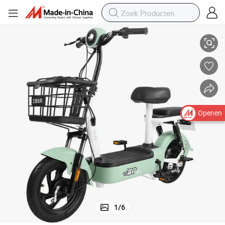
Langdurige batterij e-bike voor dagelijkse woon-werkverkeer
Openen
1
/
6