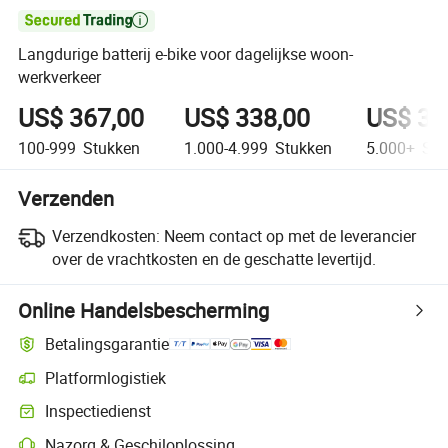

Langdurige batterij e-bike voor dagelijkse woon-
werkverkeer
US$ 367,00
US$ 338,00
US$ 31
100-999
Stukken
1.000-4.999
Stukken
5.000+
Stu
Verzenden
Verzendkosten:
Neem contact op met de leverancier
over de vrachtkosten en de geschatte levertijd.
Online Handelsbescherming
Betalingsgarantie
Platformlogistiek
Duidelijker zendingtracking met platformondersteunde logistiek
Inspectiedienst
Optionele pre-shipment inspectie voor kwaliteits- en kwantiteitscontro
Nazorg & Geschiloplossing