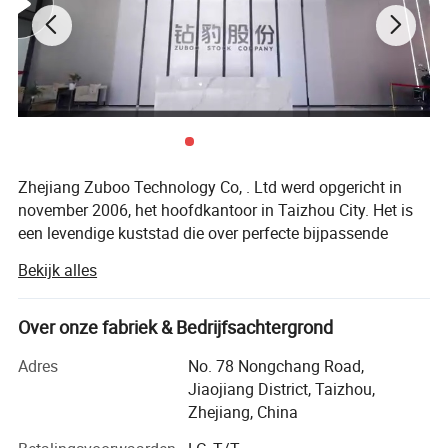
mobiliteitsoptie met een natuurlijker fietsgevoel.
Zhejiang Zuboo Technology Co, . Ltd werd opgericht in
november 2006, het hoofdkantoor in Taizhou City. Het is
een levendige kuststad die over perfecte bijpassende
middelen en handige transportvoorwaarden beschikt.
Bekijk alles
Nu zijn we een groep die 6 grote productievestigingen in
Taizhou, Tianjing, Wuxi, Guangxi, Sichuan en Henan in
Itemnaam
MIQI
Over onze fabriek & Bedrijfsachtergrond
China bezit. De jaarlijkse productiecapaciteit bedraagt 1
Afmetingen
1420 × 630 × 1040 mm
miljoen sets.
Adres
No. 78 Nongchang Road,
Jiaojiang District, Taizhou,
Rijbereik
≥ 32 km.
Ons bedrijf biedt een verscheidenheid aan producten die
Zhejiang, China
aan uw veelsoortige eisen kunnen voldoen. We houden
MAX. Snelheid
30 km/u.