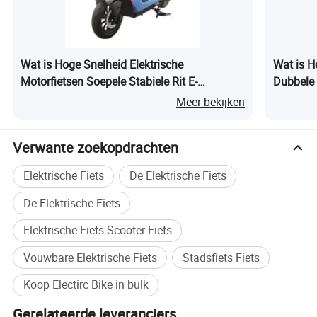
Wat is Hoge Snelheid Elektrische
Wat is H
Motorfietsen Soepele Stabiele Rit E-
Dubbele 
Bedrijfsprofiel
Motorfiets met Dubbele Schijfremmen
Motorfie
Meer bekijken
Verwante zoekopdrachten
Elektrische Fiets
De Elektrische Fiets
De Elektrische Fiets
Elektrische Fiets Scooter Fiets
Vouwbare Elektrische Fiets
Stadsfiets Fiets
Zhejiang Zuboo Technology Co., Ltd. is een
Koop Electirc Bike in bulk
grootschalig groepsbedrijf dat zich bezighoudt met
Gerelateerde leveranciers
de ontwikkeling, productie en binnenlandse en