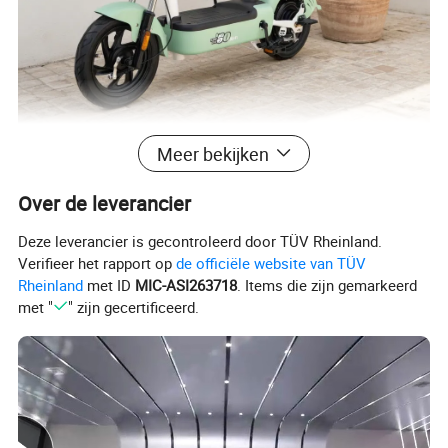
Meer bekijken
Elektrische fietsen combineren de flexibiliteit van
Over de leverancier
traditionele fietsen met elektrische pedaalhulp, wat
Deze leverancier is gecontroleerd door TÜV Rheinland.
uitgebalanceerd comfort, energie-efficiëntie en
Verifieer het rapport op
de officiële website van TÜV
veelzijdige rijprestaties biedt. Ze zijn ideaal voor
Rheinland
met ID
MIC-ASI263718
. Items die zijn gemarkeerd
met "
" zijn gecertificeerd.
woon-werkverkeer op middellange afstand,
paardrijden, fitness, lichte lading en gemengde
stedelijke paden. Typische gebruikers zijn forenzen,
liefhebbers van buitenactiviteiten en ruiters die op
zoek zijn naar een milieuvriendelijke