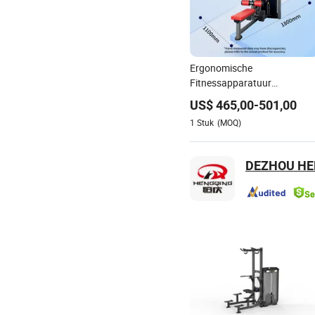
Ergonomische
Fitnessapparatuur
Borstpersmachine
US$
465,00
-
501,00
Sportgoederen Oefening
1
Stuk
(MOQ)
Thuis Commercieel
Sportmateriaal voor
Lichaamsbouw
DEZHOU HEN