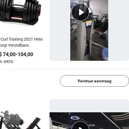
Curl Training 2021 Hete
oop Verstelbare
bell Set Commerciële
$
74,00
-
104,00
essapparatuur
uk
(MOQ)
sgebruik
1/4
Verstuur aanvraag