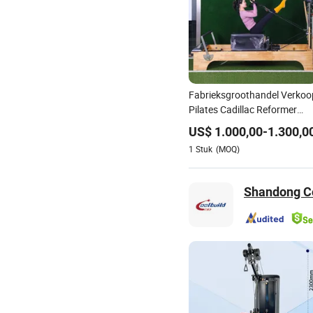
Fabrieksgroothandel Verkoo
Pilates Cadillac Reformer
Pilates Volledige Trapeze
US$
1.000,00
-
1.300,0
Gym Fitnessapparatuur voo
1
Stuk
(MOQ)
Studio en Thuis 2-in-1
Cadillac
Shandong Co