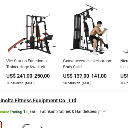
Vier Station Functionele
Geavanceerde enkelstation
Nieu
Trainer Hoge Kwaliteit
Body Solid
Lic
Multifunctionele Thuis Gym
krachttrainingsapparatuur
Thui
US$
241,00
-
250,00
US$
137,00
-
141,00
US
Fitness Apparatuur Gym
borstmachine thuisgym
Mach
30
Stukken
(MOQ)
50
Stukken
(MOQ)
100
o
Machine
fitnessapparatuur
Fitn
nolta Fitness Equipment Co., Ltd
13 jaar
·
Fabrikant/fabriek & Handelsbedrijf