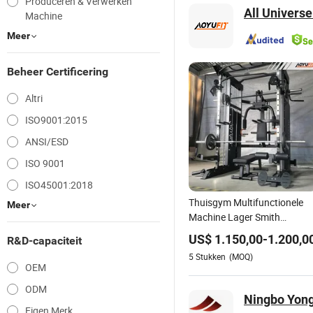
Produceren & Verwerken
All Universe
Machine
Meer
Beheer Certificering
Altri
ISO9001:2015
ANSI/ESD
ISO 9001
ISO45001:2018
Thuisgym Multifunctionele
Meer
Machine Lager Smith
Levensfitness Kabelmachine
US$
1.150,00
-
1.200,0
R&D-capaciteit
Apparatuur Functioneel met
5
Stukken
(MOQ)
Trainer Zware Duty Kracht
OEM
Cage
ODM
Ningbo Yong
Eigen Merk