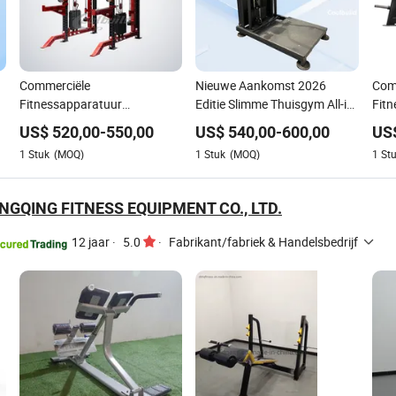
Commerciële
Nieuwe Aankomst 2026
Com
Fitnessapparatuur
Editie Slimme Thuisgym All-in-
Fitn
Uitgebreide Smith Machine
One Staande Multi Flight Gym
Krac
US$
520,00
-
550,00
US$
540,00
-
600,00
US
Gym Fitness Multifunctionele
Fitness Kracht Functionele
Supe
1
Stuk
(MOQ)
1
Stuk
(MOQ)
1
St
Trainer Vrije Gewichten
Trainer Workout Fitness
Dub
Kracht Rack Apparatuur
Bodybuilding Apparatuur
GQING FITNESS EQUIPMENT CO., LTD.
12 jaar
·
5.0
·
Fabrikant/fabriek & Handelsbedrijf