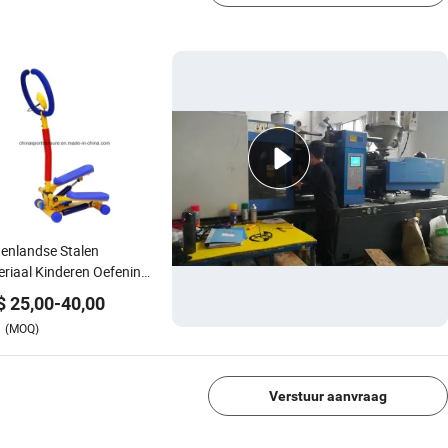
enlandse Stalen
riaal Kinderen Oefening
Fitness Apparatuur Mini
$
25,00
-
40,00
per
(MOQ)
1/4
Verstuur aanvraag