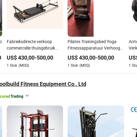
p
Fabrieksdirecte verkoop
Pilates Trainingsbed Yoga
Arm 
commerciële thuisgebruik
Fitnessapparatuur Verhoogd
Verk
gym apparatuur houten
Plat Bed Cadillac Thuisgym
Dumb
0
US$
430,00
-
500,00
US$
430,00
-
500,00
US
r
lichaam gebalanceerde
Reformer
Fitn
1
Stuk
(MOQ)
1
Stuk
(MOQ)
1
St
Cadillac Pilates reformer
Thui
olbuild Fitness Equipment Co., Ltd