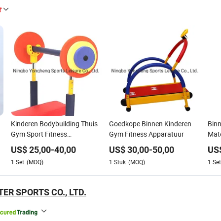
Kinderen Bodybuilding Thuis
Goedkope Binnen Kinderen
Binn
Gym Sport Fitness
Gym Fitness Apparatuur
Mate
Apparatuur met En71
Gym 
US$
25,00
-
40,00
US$
30,00
-
50,00
US
Certificering
Step
1
Set
(MOQ)
1
Stuk
(MOQ)
1
Set
TER SPORTS CO., LTD.