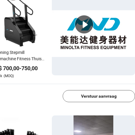
ning Stepmill
machine Fitness Thuis
 Apparatuur
$
700,00
-
750,00
toriseerde Trap Trainer
uk
(MOQ)
1/4
Verstuur aanvraag