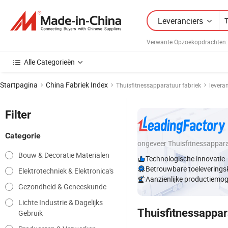
Leveranciers
Verwante Opzoekopdrachten:
Alle Categorieën
Startpagina
China Fabriek Index
Thuisfitnessapparatuur fabriek
leveran
Filter
Categorie
ongeveer Thuisfitnessappar
Bouw & Decoratie Materialen
Technologische innovatie
Betrouwbare toeleverings
Elektrotechniek & Elektronica's
Aanzienlijke productiemog
Gezondheid & Geneeskunde
Lichte Industrie & Dagelijks
Thuisfitnessappar
Gebruik