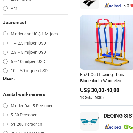
5.0
Altri
Jaaromzet
Minder dan US $ 1 Miljoen
1 ~ 2,5 miljoen USD
2,5 ~ 5 miljoen USD
5 ~ 10 miljoen USD
10 ~ 50 miljoen USD
En71 Certificering Thuis
Meer
Binnenlucht Wandelen
Fitness Kinderen Gym
US$
30,00
-
40,00
Apparatuur
Aantal werknemers
10
Sets
(MOQ)
Minder Dan 5 Personen
5-50 Personen
DEQING SIS
51-200 Personen