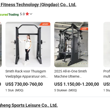
 Fitness Technology (Qingdao) Co., Ltd.
5.0
Smith Rack voor Thuisgym
2025 All-in-One Smith
Prof
Veelzijdige Apparatuur om
Machine Ultieme
mult
Squats en Deadlifts te
Multifunctionele Thuis Gym
oefe
0
US$
730,00
-
760,00
US$
1.150,00
-
1.200,00
US
Beheersen
Apparatuur
lich
1
Stuk
(MOQ)
5
Stukken
(MOQ)
1
St
mac
heng Sports Leisure Co., Ltd.