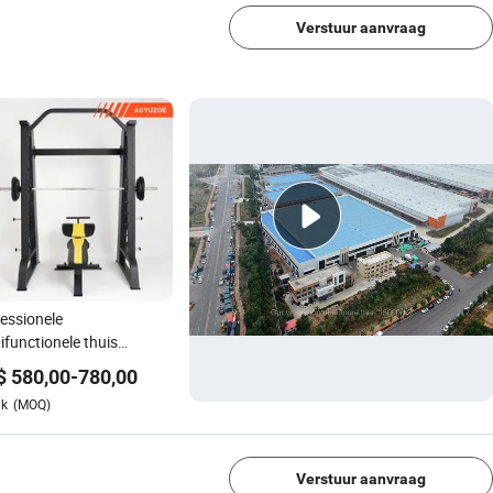
Verstuur aanvraag
essionele
ifunctionele thuis
ning kantoor
$
580,00
-
780,00
aamsfitness Smith
uk
(MOQ)
hine gym apparatuur
1/4
Verstuur aanvraag