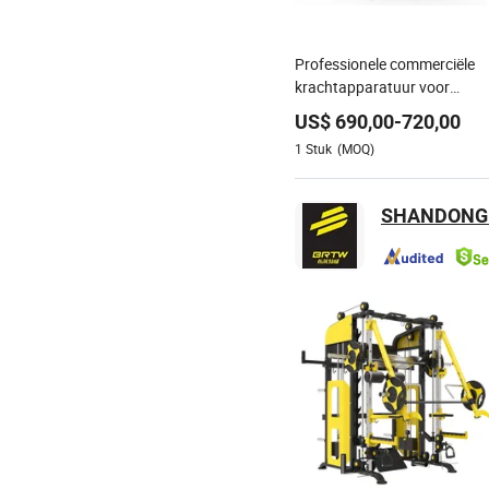
Professionele commerciële
krachtapparatuur voor
bodybuilding, pin geladen
US$
690,00
-
720,00
oefenmachine voor binnen,
1
Stuk
(MOQ)
thuisgym, sportmachine,
assistentie dip, chin,
commerciële gym,
SHANDONG 
fitnessapparatuur