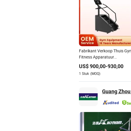
Fabrikant Verkoop Thuis Gy
Fitness Apparatuur
Stairmaster Klimmachine
US$
900,00
-
930,00
Cross Trainer
1
Stuk
(MOQ)
Guang Zhou 