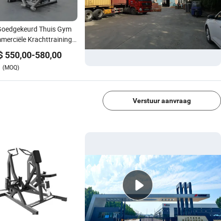
Goedgekeurd Thuis Gym
erciële Krachttraining
t Oefenmachine Pin
$
550,00
-
580,00
den Borstpers
(MOQ)
essapparatuur
1/4
Verstuur aanvraag