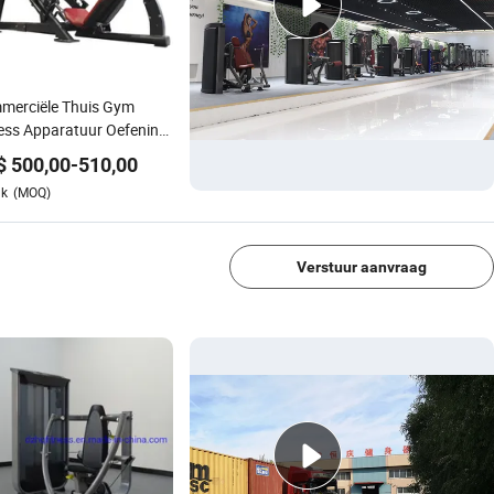
merciële Thuis Gym
ess Apparatuur Oefening
httraining Plaat Geladen
$
500,00
-
510,00
r 45 Graad Leg Press
uk
(MOQ)
bel Systeem Machine
1/4
Verstuur aanvraag