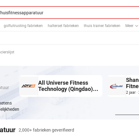
golfuitrusting fabrieken
halterset fabrieken
thuis trainer fabrieken
Meer
cierslijst
Shan
All Universe Fitness
Fitn
atuur
Technology (Qingdao)
Ltd
2 jaar 
Co., Ltd.
ketens
elijkheden
atuur
2,000+ fabrieken geverifieerd