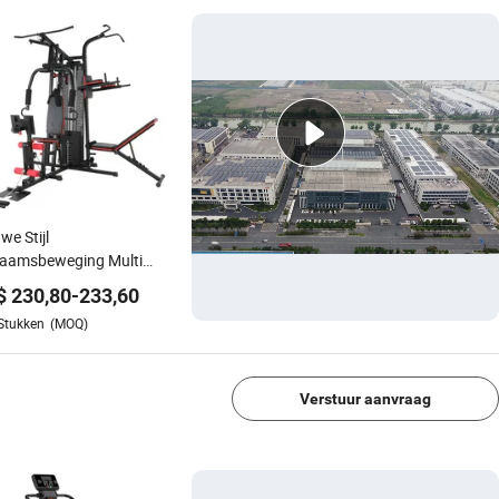
we Stijl
haamsbeweging Multi
s Fitnessapparaat
$
230,80
-
233,60
ine Multi
Stukken
(MOQ)
essapparatuur voor Thuis
1/4
Verstuur aanvraag