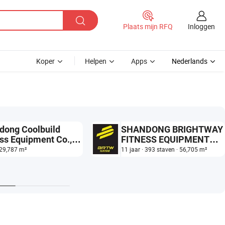
Inloggen
Plaats mijn RFQ
Koper
Helpen
Apps
Nederlands
dong Coolbuild
SHANDONG BRIGHTWAY
ess Equipment Co.,
FITNESS EQUIPMENT
CO., LTD.
· 29,787 m²
11 jaar · 393 staven · 56,705 m²