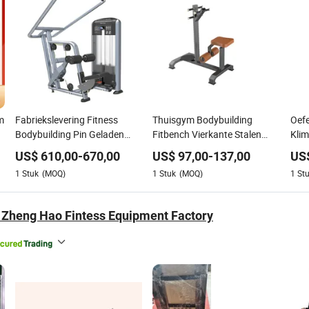
m
Fabriekslevering Fitness
Thuisgym Bodybuilding
Oefe
Bodybuilding Pin Geladen
Fitbench Vierkante Stalen
Klim
Machine Thuis Gym
Buizen Gymapparatuur
Gym
US$
610,00
-
670,00
US$
97,00
-
137,00
US
Apparatuur Pulldown
Draairek
Gemo
1
Stuk
(MOQ)
1
Stuk
(MOQ)
1
St
Zheng Hao Fintess Equipment Factory