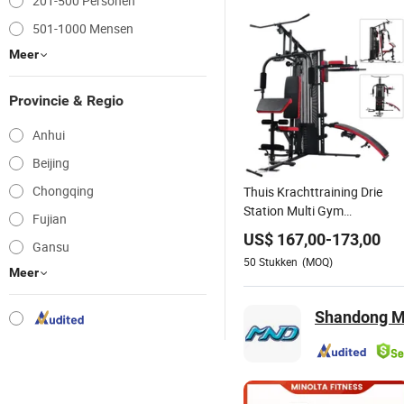
201-500 Personen
501-1000 Mensen
Meer
Provincie & Regio
Anhui
Beijing
Chongqing
Thuis Krachttraining Drie
Station Multi Gym
Fujian
Apparatuur Fitness
US$
167,00
-
173,00
Gansu
Apparatuur Sportschool
50
Stukken
(MOQ)
Machine Equipo De Gimnasi
Meer
met 65kgs Gewichtstapel
Shandong Mi