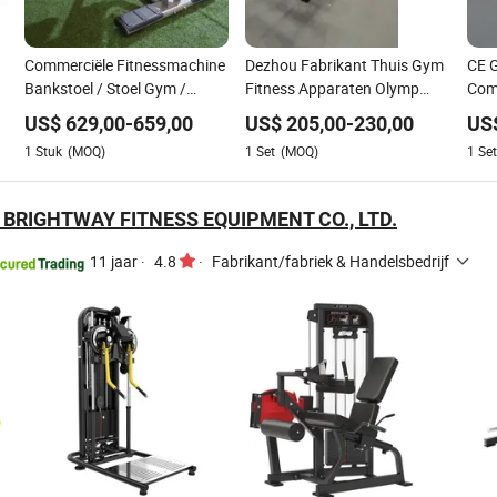
Commerciële Fitnessmachine
Dezhou Fabrikant Thuis Gym
CE 
Bankstoel / Stoel Gym /
Fitness Apparaten Olymp
Comm
Roman Chair Thuis Gym
Decline Bankdruk
Bors
US$
629,00
-
659,00
US$
205,00
-
230,00
US
Apparatuur
Sportuitrusting
Gela
1
Stuk
(MOQ)
1
Set
(MOQ)
1
Set
Fitn
BRIGHTWAY FITNESS EQUIPMENT CO., LTD.
11 jaar
·
4.8
·
Fabrikant/fabriek & Handelsbedrijf