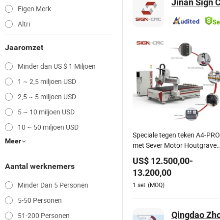
Jinan Sign 
Eigen Merk
Altri
Jaaromzet
Minder dan US $ 1 Miljoen
1 ~ 2,5 miljoen USD
2,5 ~ 5 miljoen USD
5 ~ 10 miljoen USD
10 ~ 50 miljoen USD
Speciale tegen teken A4-PRO
Meer
met Sever Motor Houtgravee
Snijmachine CNC Router voo
US$
12.500,00
-
Meubelverwerkingsfabriek
Aantal werknemers
13.200,00
Minder Dan 5 Personen
1
set
(MOQ)
5-50 Personen
Qingdao Zho
51-200 Personen