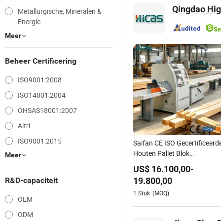
Qingdao High
Metallurgische, Mineralen &
Energie
Meer
Beheer Certificering
ISO9001:2008
ISO14001:2004
OHSAS18001:2007
Altri
ISO9001:2015
Saifan CE ISO Gecertificeerd
Houten Pallet Blok
Meer
Snijmachine 5-30m/Min
US$
16.100,00
-
Afkappen Zaagmolen
19.800,00
R&D-capaciteit
Houtbewerking Machine
1
Stuk
(MOQ)
OEM
ODM