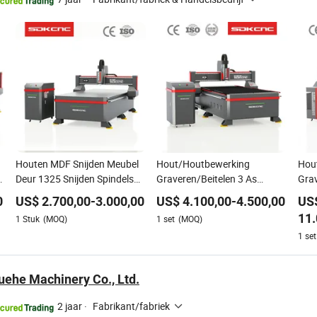
Houten MDF Snijden Meubel
Hout/Houtbewerking
Hou
e
Deur 1325 Snijden Spindels
Graveren/Beitelen 3 As
Grav
CNC Router Machine
1325/1530/2030/2040 3D
132
0
US$
2.700,00
-
3.000,00
US$
4.100,00
-
4.500,00
US
Frees- en Snijmachine voor
Free
11.
1
Stuk
(MOQ)
1
set
(MOQ)
l
Acryl MDF PVC Meubels Kast
Acr
1
set
Kas
ehe Machinery Co., Ltd.
2 jaar
·
Fabrikant/fabriek