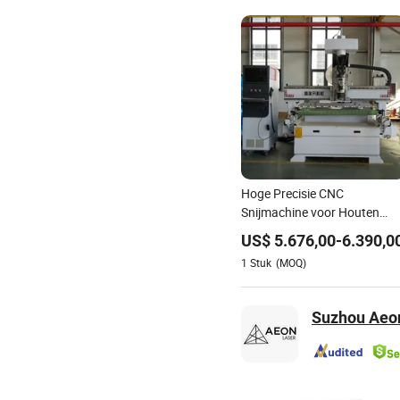
Hoge Precisie CNC
Snijmachine voor Houten
Paneel Meubel Kastdeur
US$
5.676,00
-
6.390,0
Verwerking Productielijnen
1
Stuk
(MOQ)
Suzhou Aeon