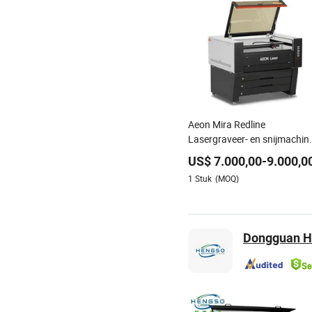
Aeon Mira Redline
Lasergraveer- en snijmachin
voor acryl, hout en rubber
US$
7.000,00
-
9.000,0
1
Stuk
(MOQ)
Dongguan H