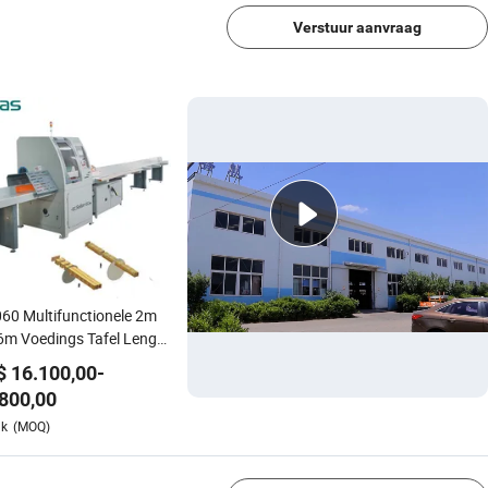
Verstuur aanvraag
60 Multifunctionele 2m
m Voedings Tafel Lengte
tzaagmachine
$
16.100,00
-
matische Snijmachine
800,00
Hoge Snelheid
1/4
uk
(MOQ)