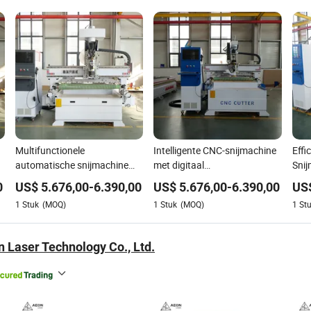
Multifunctionele
Intelligente CNC-snijmachine
Effi
automatische snijmachine
met digitaal
Snij
voor MDF-spaanplaat en
besturingssysteem voor
Ver
0
US$
5.676,00
-
6.390,00
US$
5.676,00
-
6.390,00
US
massief houtbewerking
nauwkeurige
Mate
1
Stuk
(MOQ)
1
Stuk
(MOQ)
1
St
houtpaneelsnijtaken
Hou
 Laser Technology Co., Ltd.