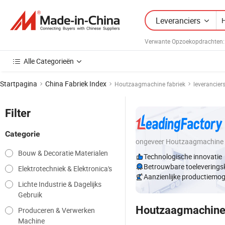
Leveranciers
Verwante Opzoekopdrachten:
Alle Categorieën
Startpagina
China Fabriek Index
Houtzaagmachine fabriek
leveranciers
Filter
Categorie
ongeveer Houtzaagmachine
Bouw & Decoratie Materialen
Technologische innovatie
Betrouwbare toeleverings
Elektrotechniek & Elektronica's
Aanzienlijke productiemog
Lichte Industrie & Dagelijks
Gebruik
Houtzaagmachin
Produceren & Verwerken
Machine