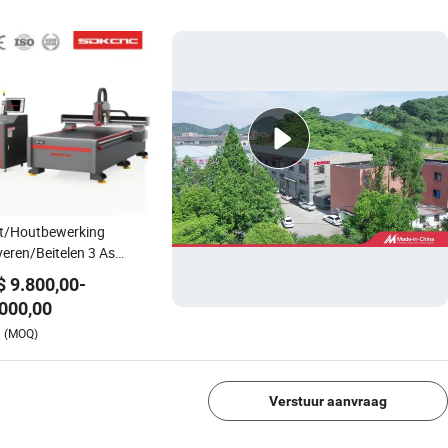
t/Houtbewerking
eren/Beitelen 3 As
5/1530/2030/2040 3D
$
9.800,00
-
s- en Snijmachine voor
000,00
yl MDF PVC PU Meubels
1/4
(MOQ)
t
Verstuur aanvraag