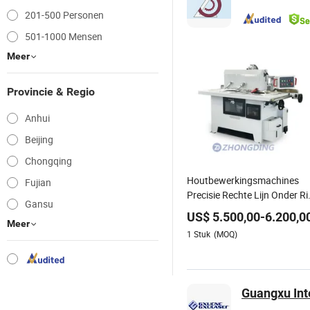
201-500 Personen
501-1000 Mensen
Meer
Provincie & Regio
Anhui
Beijing
Chongqing
Houtbewerkingsmachines
Fujian
Precisie Rechte Lijn Onder Ri
Gansu
Cirkelzaagmachine voor
US$
5.500,00
-
6.200,0
Houtbewerking
Meer
1
Stuk
(MOQ)
Guangxu Inte