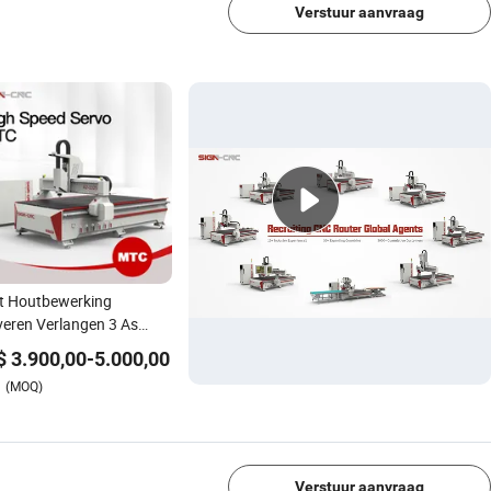
Verstuur aanvraag
t Houtbewerking
eren Verlangen 3 As
5/1530/2030/2040 3D
$
3.900,00
-
5.000,00
en en Snijden CNC Router
(MOQ)
ine voor Acryl MDF
1/4
bels Kast CNC Machine
Verstuur aanvraag