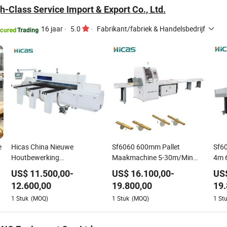
-Class Service Import & Export Co., Ltd.
16 jaar
·
5.0
·
Fabrikant/fabriek & Handelsbedrijf
e
Hicas China Nieuwe
Sf6060 600mm Pallet
Sf60
Houtbewerking
Maakmachine 5-30m/Min
4m 6
Automatische CNC Houtbalk
Hout Afkortzaag Elektrische
Hou
US$
11.500,00
-
US$
16.100,00
-
US
Paneel Zaagmachine
Houtzaagmachine
Auto
12.600,00
19.800,00
19.
met 
1
Stuk
(MOQ)
1
Stuk
(MOQ)
1
St