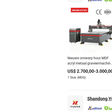
Nieuwe ontwerp hout MDF
acryl metaal graveermachin
CNC-router voor meubels,
US$
2.700,00
-
3.000,0
houten deuren maken,
1
Stuk
(MOQ)
reclame, houtbewerking, acry
PVC snijden
Shandong Yu