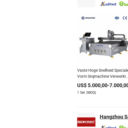
Vaste Hoge Snelheid Special
Vorm Snijmachine Verwerkt
Hout Supermarkt Display
US$
5.000,00
-
7.000,0
Frames A6
1
Set
(MOQ)
Hangzhou Sa