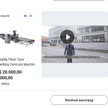
zijdig Plaat Type
erking Centrum Machine
r Hout Rechte Snede M48
$
20.000,00
-
000,00
1/4
(MOQ)
Verstuur aanvraag