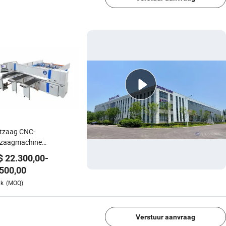
tzaag CNC-
kzaagmachine
tbewerkingssnijmachine
$
22.300,00
-
hoge precisie
500,00
1/4
uk
(MOQ)
Verstuur aanvraag