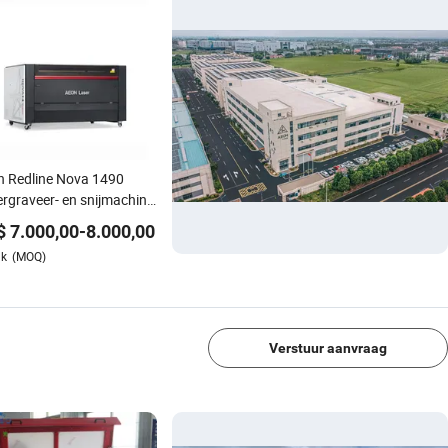
 Redline Nova 1490
rgraveer- en snijmachine
 hout en acryl
$
7.000,00
-
8.000,00
uk
(MOQ)
1/4
Verstuur aanvraag