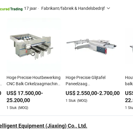
17 jaar
·
Fabrikant/fabriek & Handelsbedrijf
Hoge Precisie Houtbewerking
Hoge Precisie Glijtafel
Hou
p
CNC Balk Cirkelzaagmachine
Paneelzaag
bal
voor Houtbewerking
Houtbewerkingsmachine met
Hou
0
US$
17.500,00
-
US$
2.550,00
-
2.700,00
US
Zware Constructie
met 
25.200,00
22.
1
Stuk
(MOQ)
1
Stuk
(MOQ)
1
St
lligent Equipment (Jiaxing) Co., Ltd.