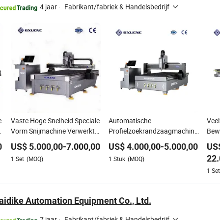
4 jaar
·
Fabrikant/fabriek & Handelsbedrijf
e
Vaste Hoge Snelheid Speciale
Automatische
Veel
Vorm Snijmachine Verwerkt
Profielzoekrandzaagmachine
Bew
Houten Kast Inlegwerk A6
Houten Decoratieve Paneel
voo
0
US$
5.000,00
-
7.000,00
US$
4.000,00
-
5.000,00
US
22.
1
Set
(MOQ)
1
Stuk
(MOQ)
1
Set
idike Automation Equipment Co., Ltd.
7 jaar
·
Fabrikant/fabriek & Handelsbedrijf