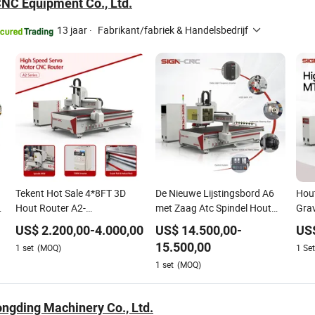
CNC Equipment Co., Ltd.
13 jaar
·
Fabrikant/fabriek & Handelsbedrijf
Tekent Hot Sale 4*8FT 3D
De Nieuwe Lijstingsbord A6
Hou
r
Hout Router A2-
met Zaag Atc Spindel Hout
Grav
r
1325/1530/2030/2040 CNC
Snijden Graveren Machine
132
US$
2.200,00
-
4.000,00
US$
14.500,00
-
US
Router Machine Hout CNC
CNC Router voor
Frez
15.500,00
1
set
(MOQ)
1
Set
Snijden Houtbewerking
Meubelfabriek
Mach
1
set
(MOQ)
Graveermachine
Meu
ngding Machinery Co., Ltd.