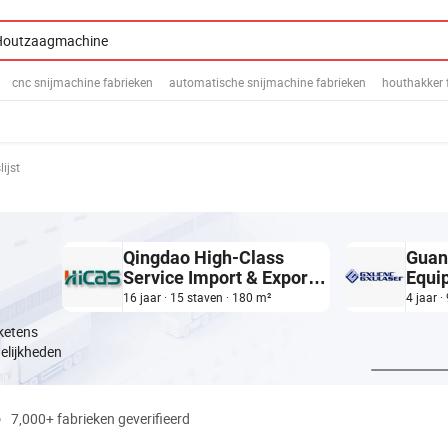
cnc snijmachine fabrieken
automatische snijmachine fabrieken
houthakker 
lijst
Qingdao High-Class
Guang
Service Import & Export
Equip
Co., Ltd.
Ltd.
16 jaar · 15 staven · 180 m²
4 jaar ·
ketens
elijkheden
e
7,000+ fabrieken geverifieerd