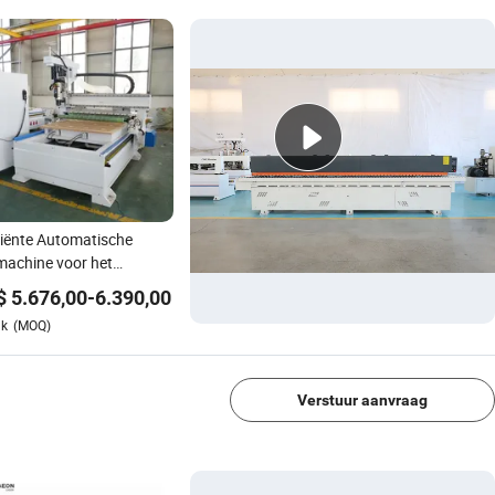
ciënte Automatische
machine voor het
minderen van
$
5.676,00
-
6.390,00
riaalverspilling in het
uk
(MOQ)
tpaneelproductieproces
1/4
Verstuur aanvraag