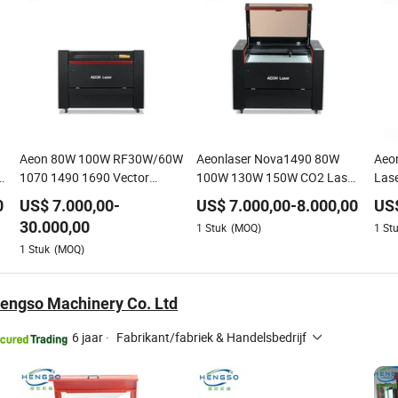
Aeon 80W 100W RF30W/60W
Aeonlaser Nova1490 80W
Aeon
e
1070 1490 1690 Vector
100W 130W 150W CO2 Laser
Lase
Gravure Semi Automatische
Cutter Hout Snijmachine
voor
0
US$
7.000,00
-
US$
7.000,00
-
8.000,00
US
Laser Snijmachine voor
30.000,00
1
Stuk
(MOQ)
1
St
Reclame Leerprinten en
1
Stuk
(MOQ)
Verpakkingsambacht
Houtindustrie
engso Machinery Co. Ltd
6 jaar
·
Fabrikant/fabriek & Handelsbedrijf