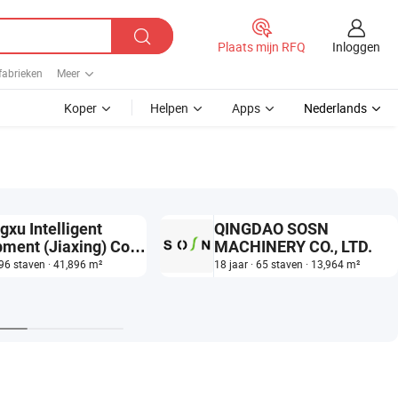
Inloggen
Plaats mijn RFQ
fabrieken
Meer
Koper
Helpen
Apps
Nederlands
xu Intelligent
QINGDAO SOSN
ment (Jiaxing) Co.,
MACHINERY CO., LTD.
 96 staven · 41,896 m²
18 jaar · 65 staven · 13,964 m²