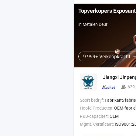
Topverkopers Exposan
in Metalen Deur
9.999+ Verkoopkracht
Jiangxi Jinpe
629
Soort bedrijf:
Fabrikant/fabriek & 
Hoofd Producten:
OEM-fabrie
R&D-capaciteit:
OEM
Mgmt. Certificaat:
ISO9001:2