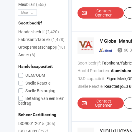
Meubilair
(565)
Contact
Meer
Opnemen
Soort bedrijf
Handelsbedrijf
(2,420)
Fabrikant/fabriek
(1,478)
V Global Manuf
Groepsmaatschappij
(18)
60.3
Ander
(6)
Soort bedrijf:
Fabrikant/fabriek & 
Handelscapaciteit
Hoofd Producten:
R
Aluminium
OEM/ODM
R&D-capaciteit:
Eigen Merk,
Snelle Reactie
Snelle Reactie:
Reactietijd≤3 u
Snelle Bezorging
Betaling van een klein
Contact
bedrag
Opnemen
Beheer Certificering
ISO9001:2015
(365)
YUOU (LUOYA
ISO 14001
(227)