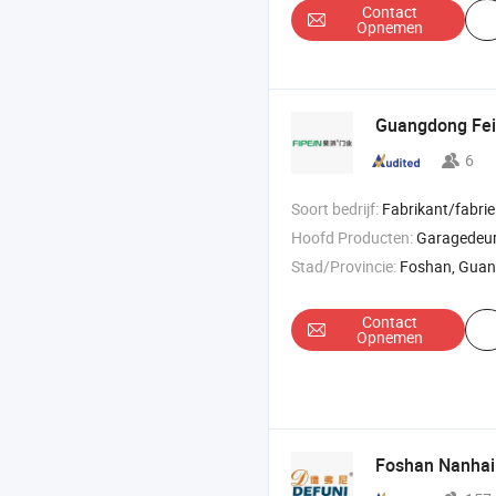
Contact
Opnemen
Guangdong Fe
6
Soort bedrijf:
Fabrikant/fabriek & 
Hoofd Producten:
Garagedeur; Industriële d
Stad/Provincie:
Foshan, Gua
Contact
Opnemen
Foshan Nanhai 