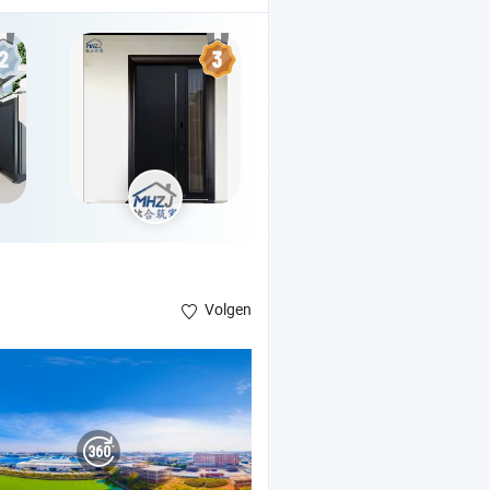
Volgen
deuren , Chinese aluminiumfabrikant voor aluminiumprofiel , bouwalumini