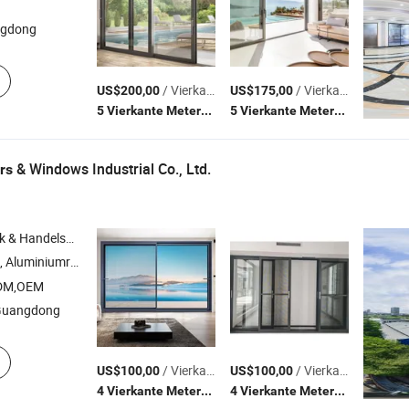
ngdong
/ Vierkante Meter
/ Vierkante Meter
US$200,00
US$175,00
(MOQ)
(MOQ)
5 Vierkante Meters
5 Vierkante Meters
& Windows Industrial Co., Ltd.
rs
Handelsbedrijf
, Aluminiumramen ,
schuiframen ,
draaikiepramen
Aluminium
Aluminium
ODM,OEM
Guangdong
/ Vierkante Meter
/ Vierkante Meter
US$100,00
US$100,00
(MOQ)
(MOQ)
4 Vierkante Meters
4 Vierkante Meters