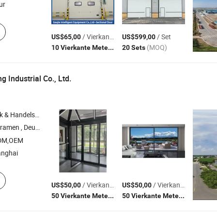
ur
/ Vierkante Meter
/ Set
US$65,00
US$599,00
(MOQ)
(MOQ)
10 Vierkante Meters
20 Sets
 Industrial Co., Ltd.
Handelsbedrijf
amen , Deursysteem , Gevel
ODM,OEM
anghai
/ Vierkante Meter
/ Vierkante Meter
US$50,00
US$50,00
(MOQ)
(MOQ)
50 Vierkante Meters
50 Vierkante Meters