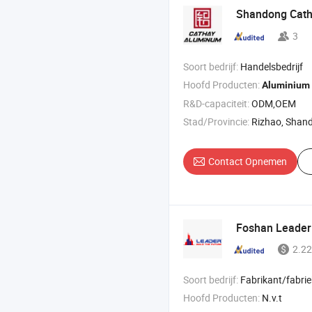
Shandong Cat
3
Soort bedrijf:
Handelsbedrijf
Hoofd Producten:
Aluminium
R&D-capaciteit:
ODM,OEM
Stad/Provincie:
Rizhao, Shan
Contact Opnemen
Foshan Leader 
2.22
Soort bedrijf:
Fabrikant/fabriek & 
Hoofd Producten:
N.v.t