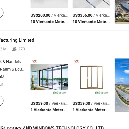
/ Vierkante Meter
/ Vierkante Meter
US$200,00
US$356,00
(MOQ)
(MOQ)
10 Vierkante Meters
10 Vierkante Meters
acturing Limited
2 Mil
273
Handelsbedrijf
aam & Deur , Gordijnwand ,
Lamel ,
Leuning ,
Aluminium
Aluminium
Al
ODM
ur
/ Vierkante Meter
/ Vierkante Meter
US$59,00
US$59,00
(MOQ)
(MOQ)
1 Vierkante Meter
1 Vierkante Meter
NG)
AND WINDOWS TECHNOLOGY CO., LTD.
DOORS