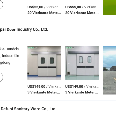
/ Vierkante Meter
/ Vierkante Meter
US$55,00
US$55,00
(MOQ)
(MOQ)
20 Vierkante Meters
20 Vierkante Meters
ipai
Industry Co., Ltd.
Door
Handelsbedrijf
eur; Roldeur; Zuiveringsdeur
ngdong
/ Vierkante Meter
/ Vierkante Meter
US$149,00
US$149,00
(MOQ)
(MOQ)
3 Vierkante Meters
3 Vierkante Meters
Defuni Sanitary Ware Co., Ltd.