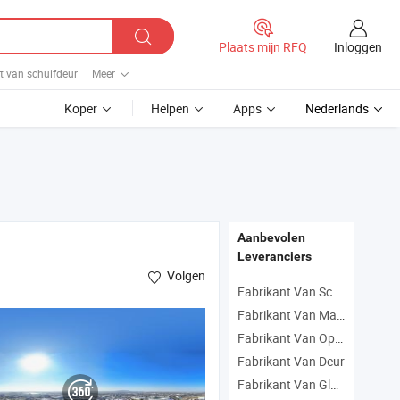
Inloggen
Plaats mijn RFQ
t van schuifdeur
Meer
Koper
Helpen
Apps
Nederlands
Aanbevolen
Leveranciers
Volgen
Fabrikant Van Schilderen Van Stalen Deur
Fabrikant Van Massief Houten Composietdeur
Fabrikant Van Operatorkamerdeur
Fabrikant Van Deur
Fabrikant Van Glazen Deur