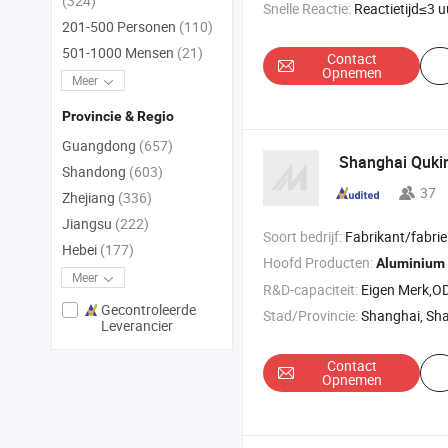
(324)
Snelle Reactie:
Reactietijd≤3 u
201-500 Personen
(110)
501-1000 Mensen
(21)
Contact
Opnemen
Meer
Provincie & Regio
Guangdong
(657)
Shanghai Quking
Shandong
(603)
37
Zhejiang
(336)
Jiangsu
(222)
Soort bedrijf:
Fabrikant/fabriek & 
Hebei
(177)
Hoofd Producten:
r
Aluminium
Meer
R&D-capaciteit:
Eigen Merk,
Gecontroleerde
Stad/Provincie:
Shanghai, Sh
Leverancier
Contact
Opnemen