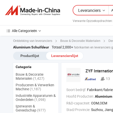
Leveranciers
Verwante Opzoekopdrachten:
Alle Categorieën
Ontdekking van leveranciers
Bouw & Decoratie Materialen
De
Totaal 2,000+
Aluminium Schuifdeur
fabrikanten en leveranciers
Productlijst
Leverancierslijst
Categorie
ZYF Internatio
Bouw & Decoratie
Materialen
(1,427)
13
Produceren & Verwerken
Machine
(1,187)
Soort bedrijf:
Fabrikant/fabrie
Industriële Apparaturen &
Hoofd Producten:
Aluminium
Onderdelen
(1,098)
R&D-capaciteit:
ODM,OEM
Ijzerwaren &
Stad/Provincie:
Suzhou, Jian
Gereedschap
(977)