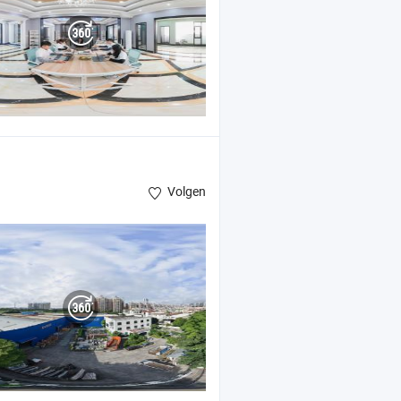
Volgen
 ,
schuifdeuren
Aluminium