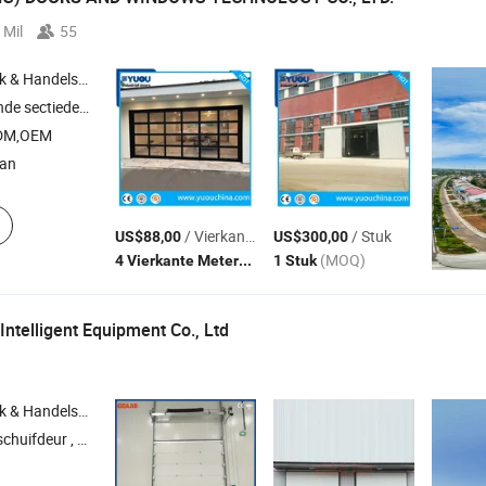
 Mil
55
Handelsbedrijf
tomatische deur , hoge snelheid deur , garagedeur
ODM,OEM
nan
/ Vierkante Meter
/ Stuk
US$88,00
US$300,00
(MOQ)
(MOQ)
4 Vierkante Meters
1 Stuk
Intelligent Equipment Co., Ltd
Handelsbedrijf
igbeveiligingen , dockafdichting , dockshelter