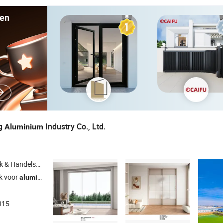
ten
ng
Industry Co., Ltd.
Aluminium
Handelsbedrijf
k voor
extrusieprofiel , bouwaluminiumlegering voor ramen en 
aluminium
015