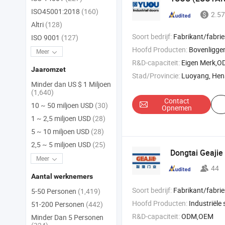
ISO45001:2018
(160)
2.57
Altri
(128)
Soort bedrijf:
Fabrikant/fabriek & 
ISO 9001
(127)
Hoofd Producten:
Bovenliggende sectiedeur , industriële deur , au
Meer
R&D-capaciteit:
Eigen Merk,
Jaaromzet
Stad/Provincie:
Luoyang, He
Minder dan US $ 1 Miljoen
(1,640)
Contact
10 ~ 50 miljoen USD
(30)
Opnemen
1 ~ 2,5 miljoen USD
(28)
5 ~ 10 miljoen USD
(28)
2,5 ~ 5 miljoen USD
(25)
Dongtai Geajie 
Meer
44
Aantal werknemers
Soort bedrijf:
Fabrikant/fabriek & 
5-50 Personen
(1,419)
Hoofd Producten:
Industriële schuifdeur , dockniveauer , voertu
51-200 Personen
(442)
R&D-capaciteit:
ODM,OEM
Minder Dan 5 Personen