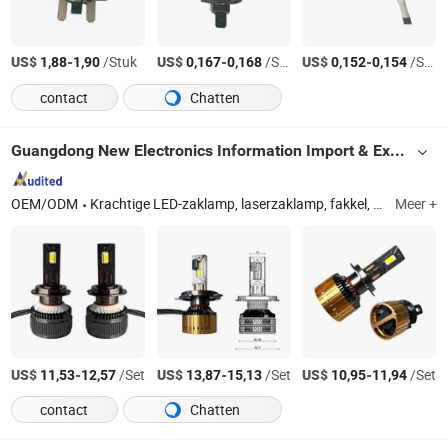
US$
-
/Stuk
US$
-
/Stuk
US$
-
/Stuk
1,88
1,90
0,167
0,168
0,152
0,154
contact
Chatten
Guangdong New Electronics Information Import & Export Ltd
OEM/ODM
Krachtige LED-zaklamp, laserzaklamp, fakkel, automatische LED-koplamp, hologram, bureaulamp, draagbaar oplaadbaar energiecentrum, LED-display, LED-chip, LED-plafondlamp
Meer +
US$
-
/Set
US$
-
/Set
US$
-
/Set
11,53
12,57
13,87
15,13
10,95
11,94
contact
Chatten