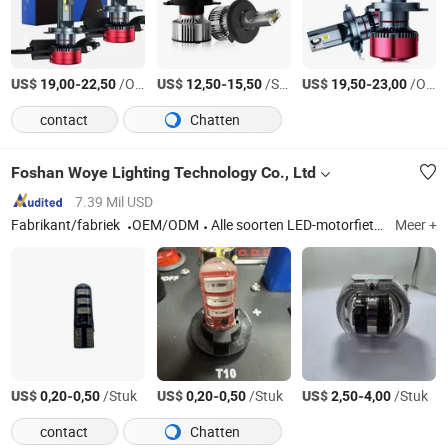
US$
-
/Oneven
US$
-
/Stuk
US$
-
/Oneven
19,00
22,50
12,50
15,50
19,50
23,00
contact
Chatten
Foshan Woye Lighting Technology Co., Ltd
7.39 Mil USD
Fabrikant/fabriek
OEM/ODM
Alle soorten LED-motorfietsverlichting en autolampen, halogeenlampen, xenonlampen, remlichten, wijzersnelheidsmeters en een verscheidenheid aan exportgerichte grote lampen
Meer +
US$
-
/Stuk
US$
-
/Stuk
US$
-
/Stuk
0,20
0,50
0,20
0,50
2,50
4,00
contact
Chatten