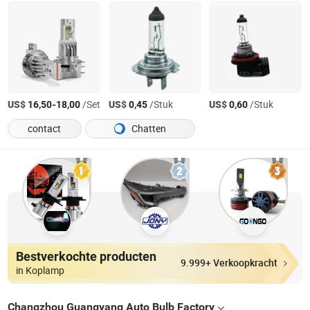
US$
-
/Set
US$
/Stuk
US$
/Stuk
16,50
18,00
0,45
0,60
contact
Chatten
Bestverkochte producten
9.999+ Verkoopkracht
in Koplamp
Changzhou Guangyang Auto Bulb Factory