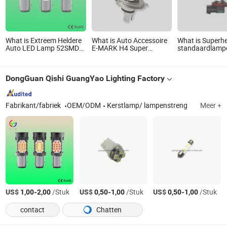
What is Extreem Heldere
What is Auto Accessoire
What is Superhe
Auto LED Lamp 52SMD
E-MARK H4 Super
standaardlamp
Enkele Dubbele Kleuren
Blauwe Voertuig
autokoplampen
Auto Voertuigen
Halogeen Koplamp
55W halogeenl
Knipperlichten Canbus
Gloeilamp voor Auto
DongGuan Qishi GuangYao Lighting Factory
Onderdelen Auto Licht
Fabrikant/fabriek
OEM/ODM
Kerstlamp/ lampenstreng
Meer +
US$
-
/Stuk
US$
-
/Stuk
US$
-
/Stuk
1,00
2,00
0,50
1,00
0,50
1,00
contact
Chatten