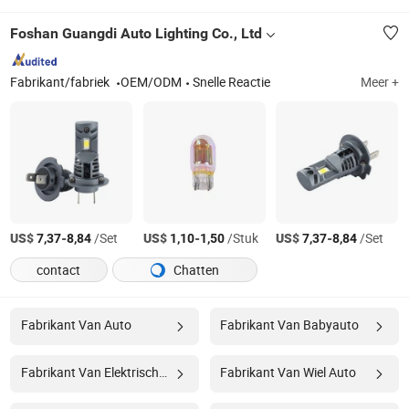
Foshan Guangdi Auto Lighting Co., Ltd
Fabrikant/fabriek
OEM/ODM
Snelle Reactie
Meer +
US$
-
/Set
US$
-
/Stuk
US$
-
/Set
7,37
8,84
1,10
1,50
7,37
8,84
contact
Chatten
Fabrikant Van Auto
Fabrikant Van Babyauto
Fabrikant Van Elektrische Speelgoedauto
Fabrikant Van Wiel Auto