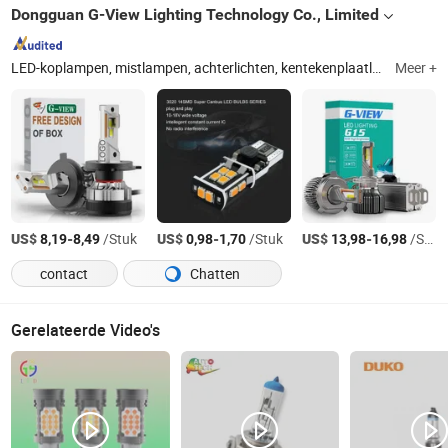
Dongguan G-View Lighting Technology Co., Limited
LED-koplampen, mistlampen, achterlichten, kentekenplaatlampen, leeslampen, achterlichten, remlichten, LED-projectorkoplampen, achtermistlampen, richtingaanwijzers
Meer +
US$
-
/Stuk
US$
-
/Stuk
US$
-
/Stuk
8,19
8,49
0,98
1,70
13,98
16,98
contact
Chatten
Gerelateerde Video's