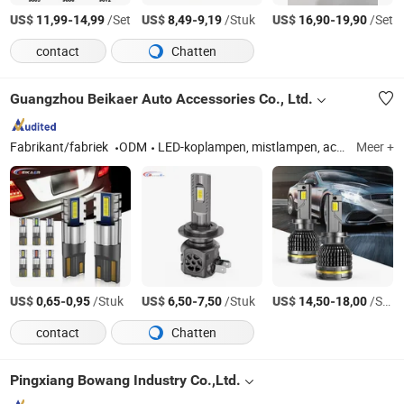
US$
-
/Set
US$
-
/Stuk
US$
-
/Set
11,99
14,99
8,49
9,19
16,90
19,90
contact
Chatten
Guangzhou Beikaer Auto Accessories Co., Ltd.
Fabrikant/fabriek
ODM
LED-koplampen, mistlampen, achterlichten, werklampen, lichtbalken, sfeerlampen, zijlichten, knipperlichten, festoonlampen, motorfietslampen
Meer +
US$
-
/Stuk
US$
-
/Stuk
US$
-
/Stuk
0,65
0,95
6,50
7,50
14,50
18,00
contact
Chatten
Pingxiang Bowang Industry Co.,Ltd.