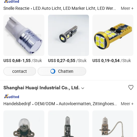
Snelle Reactie
LED Auto Licht, LED Marker Licht, LED Werk Licht, Vrachtwagen Lamp, Trailer Licht, Achterlicht, Hoog Mount Remlicht, Whip Licht, Boot Licht, RV Licht
Meer +
US$
-
/Stuk
US$
-
/Stuk
US$
-
/Stuk
0,68
1,55
0,27
0,55
0,19
0,54
contact
Chatten
Shanghai Huaqi Industrial Co., Ltd.
Handelsbedrijf
OEM/ODM
Autovloermatten, Zittinghoes, Autohoes, Ruitenwisserblad, Luchtcompressor, Stuurhoes, Autoslot, Krik, Racestoel
Meer +