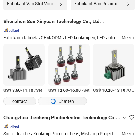
Fabrikant Van Stof Voor Allen
Fabrikant Van Rc-auto
Shenzhen Sun Xinyuan Technology Co., Ltd.
Fabrikant/fabriek
OEM/ODM
LED-koplampen, LED-autolampen, D-serie LED-koplampen, H-serie LED-koplampen, mistlampen, dubbele lens koplampen, HID- ballast, motorfietskoplampen
Meer +
US$
-
/Set
US$
-
/Set
US$
-
/Oneven
8,60
11,10
12,63
16,00
10,20
13,10
contact
Chatten
Changzhou Jiecheng Photoelectric Technology Co., Ltd
Snelle Reactie
Koplamp Projector Lens, Mistlamp Projector Lens, Bi LED Projector Lens, Auto Koplamp Lens, LED Koplamp Gloeilamp, Bi LED Lens, LED Projector Lens, Mistlamp, Auto Mistlamp, Universele Mistlamp
Meer +