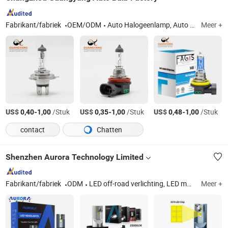
Fabrikant/fabriek
OEM/ODM
Auto Halogeenlamp, Auto HID-lamp, Auto LED-lamp
Meer +
US$
-
/Stuk
US$
-
/Stuk
US$
-
/Stuk
0,40
1,00
0,35
1,00
0,48
1,00
contact
Chatten
Shenzhen Aurora Technology Limited
Fabrikant/fabriek
ODM
LED off-road verlichting, LED motorfiets verlichting, auto koplamp
Meer +