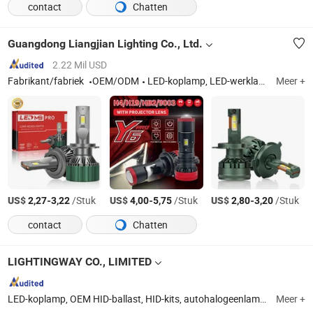
contact
Chatten
Guangdong Liangjian Lighting Co., Ltd.
2.22 Mil USD
Fabrikant/fabriek
OEM/ODM
LED-koplamp, LED-werklamp, LED-koplamp tester, LED-autolader
Meer +
US$
-
/Stuk
US$
-
/Stuk
US$
-
/Stuk
2,27
3,22
4,00
5,75
2,80
3,20
contact
Chatten
LIGHTINGWAY CO., LIMITED
LED-koplamp, OEM HID-ballast, HID-kits, autohalogeenlamp, autoverlichting, LED-besturingsunit ballast, auto LED-lamp, HID xenonlamp, Jeep LED-koplamp, motorfiets LED-verlichting
Meer +