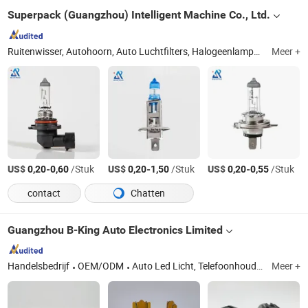
Superpack (Guangzhou) Intelligent Machine Co., Ltd.
Ruitenwisser, Autohoorn, Auto Luchtfilters, Halogeenlampen, Bougie, Relais, Remblokken, Brandstofinjector, Schokdemper, LED Koplamp
Meer +
US$
-
/Stuk
US$
-
/Stuk
US$
-
/Stuk
0,20
0,60
0,20
1,50
0,20
0,55
contact
Chatten
Guangzhou B-King Auto Electronics Limited
Handelsbedrijf
OEM/ODM
Auto Led Licht, Telefoonhouder Spiegel, Led Spotlicht, Spotlicht Installatiebeugel
Meer +