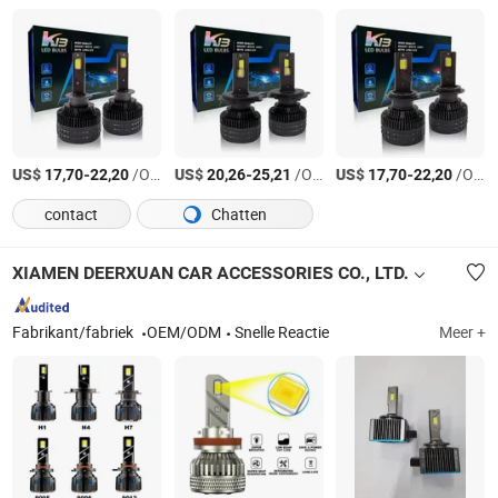
US$
-
/Oneven
US$
-
/Oneven
US$
-
/Oneven
17,70
22,20
20,26
25,21
17,70
22,20
contact
Chatten
XIAMEN DEERXUAN CAR ACCESSORIES CO., LTD.
Fabrikant/fabriek
OEM/ODM
Snelle Reactie
Meer +