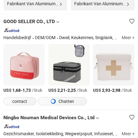
Fabrikant Van Aluminium Doos
Fabrikant Van Aluminium Doos
GOOD SELLER CO., LTD
Handelsbedrijf
OEM/ODM
Dweil, Keukenmes, Snijplank, Dekentje, Muggennet, Kussen, Slipper, Bezem, Bagage, Educatief Speelgoed
Meer +
US$
-
/Stuk
US$
-
/Stuk
US$
-
/Stuk
1,68
1,73
2,21
2,25
2,93
2,98
contact
Chatten
Ningbo Nouman Medical Devices Co., Ltd
Gezichtsmasker, Isolatiekleding, Wegwerpspuit, Infusieset, Vernevelmasker, Medische PVC-buis, Gaasverbanden, Wondverband, Wegwerphandschoenen, Handdesinfectiemiddel
Meer +