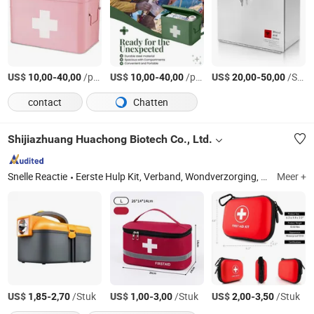
US$
-
/pcs
US$
-
/pcs
US$
-
/Stuk
10,00
40,00
10,00
40,00
20,00
50,00
contact
Chatten
Shijiazhuang Huachong Biotech Co., Ltd.
Snelle Reactie
Eerste Hulp Kit, Verband, Wondverzorging, Medische Verbruiksartikelen, Veiligheidsbescherming, Eerste Hulp Product, Eerste Hulp Benodigdheden
Meer +
US$
-
/Stuk
US$
-
/Stuk
US$
-
/Stuk
1,85
2,70
1,00
3,00
2,00
3,50