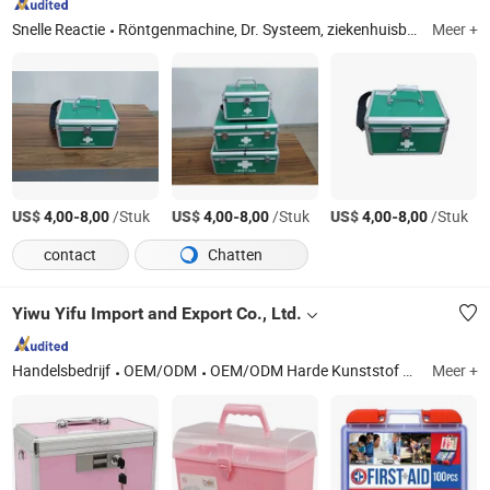
Snelle Reactie
Röntgenmachine, Dr. Systeem, ziekenhuisbed, babyuitrusting, operatieapparatuur, ziekenhuismeubilair, medische apparatuur, medische wegwerpproducten
Meer +
US$
-
/Stuk
US$
-
/Stuk
US$
-
/Stuk
4,00
8,00
4,00
8,00
4,00
8,00
contact
Chatten
Yiwu Yifu Import and Export Co., Ltd.
Handelsbedrijf
OEM/ODM
OEM/ODM Harde Kunststof Gereedschapskoffers, OEM/ODM Aluminium Koffers, OEM/ODM Tassen
Meer +