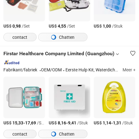
US$
/Set
US$
/Set
US$
/Stuk
0,98
4,55
1,00
contact
Chatten
Firstar Healthcare Company Limited (Guangzhou)
Fabrikant/fabriek
OEM/ODM
Eerste Hulp Kit, Waterdichte Gipsbeschermer, Pillendoos, CPR Masker, Wondverpakking, Noodverband, Persoonlijke Verzorgingsartikelen
Meer +
US$
-
/Stuk
US$
-
/Stuk
US$
-
/Stuk
15,33
17,69
8,16
9,41
1,14
1,31
contact
Chatten