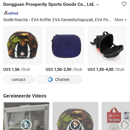
Dongguan Prosperity Sports Goods Co., Ltd.
Snelle Reactie
EVA Koffer, EVA Gereedschapszak, EVA Pouch, Neopreen Can Cooler, Knie Ondersteuning, Laptop Tas, Neopreen Lunch Tas, Neopreen Bier Cooler, Enkel Ondersteuning, Waterdichte Droge Tas
Meer +
US$
/Stuk
US$
-
/Stuk
US$
-
/Stuk
1,56
1,50
2,50
1,50
4,00
contact
Chatten
Gerelateerde Video's