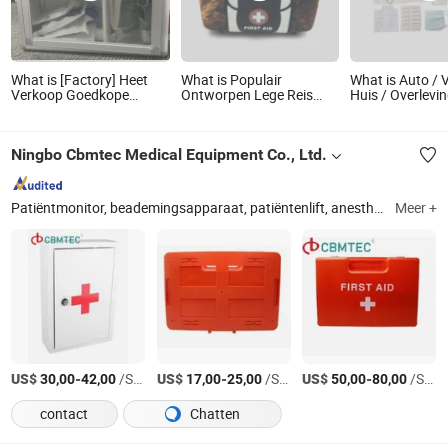
What is [Factory] Heet
What is Populair
What is Auto / 
Verkoop Goedkope
Ontworpen Lege Reis
Huis / Overlevi
Eerste Hulp Doos
Eerste Hulp Kit Doos voor
Hulp Doos FDA
Medische Apparaten
Ningbo Cbmtec Medical Equipment Co., Ltd.
Patiëntmonitor, beademingsapparaat, patiëntenlift, anesthesiemachine, echografiescanner, gascilinder, zuurstofconcentrator, pulsoximeter, zuurstofregelaar
Meer +
US$
-
/Stuk
US$
-
/Stuk
US$
-
/Stuk
30,00
42,00
17,00
25,00
50,00
80,00
contact
Chatten