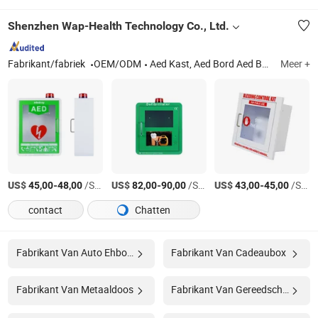
Shenzhen Wap-Health Technology Co., Ltd.
Fabrikant/fabriek
OEM/ODM
Aed Kast, Aed Bord Aed Beugel Tassen Pads, Aed Sleutelhanger Sleutelhanger, CPR Masker /Bvm, Eerste Hulp Noodhulp Producten, Gezondheidszorg, Schaler Tips Uithardingslicht Autoclaaf Sterilisator, Tandheelkundige Handstuk Handp
Meer +
US$
-
/Stuk
US$
-
/Stuk
US$
-
/Stuk
45,00
48,00
82,00
90,00
43,00
45,00
contact
Chatten
Fabrikant Van Auto Ehbo-kit
Fabrikant Van Cadeaubox
Fabrikant Van Metaaldoos
Fabrikant Van Gereedschapskist