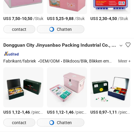
US$
-
/Stuk
US$
-
/Stuk
US$
-
/Stuk
7,50
10,50
5,25
9,88
2,30
4,50
contact
Chatten
Dongguan City Jinyuanbao Packing Industrial Co., Ltd.
Fabrikant/fabriek
OEM/ODM
Blikdoos/Blik, Blikken emmer/Blikschotel
Meer +
US$
-
/pieces
US$
-
/pieces
US$
-
/pieces
1,12
1,46
1,12
1,46
0,97
1,11
contact
Chatten