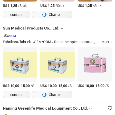
US$
/Stuk
US$
/Stuk
US$
/Stuk
1,25
1,25
1,25
contact
Chatten
Sun Medical Products Co., Ltd.
Fabrikant/fabriek
OEM/ODM
Radiotherapieapparatuur, Ergotherapieapparatuur, In-vitro diagnostische reagentia, Medische verbruiksartikelen, Revalidatieproducten, Chirurgische instrumenten, Fitness- en sportuitrusting, Klinische laboratoriuminstrumenten, Ziekenhuismeubilair, Medisch trainingssysteem
Meer +
US$
-
/Stuk
US$
-
/Stuk
US$
-
/Stuk
10,00
15,00
10,00
15,00
10,00
15,00
contact
Chatten
Nanjing Greenlife Medical Equipment Co., Ltd.