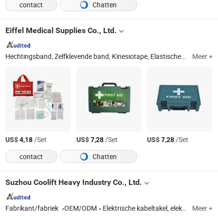
contact
Chatten
Eiffel Medical Supplies Co., Ltd.
Hechtingsband, Zelfklevende band, Kinesiotape, Elastische band, Schuimonderlaag, Driehoekige band, Nooddeken, Gevechtstoilet, Verbandschaar, EHBO-kit
Meer +
US$
/Set
US$
/Set
US$
/Set
4,18
7,28
7,28
contact
Chatten
Suzhou Coolift Heavy Industry Co., Ltd.
Fabrikant/fabriek
OEM/ODM
Elektrische kabeltakel, elektrische takel, takel, bovenloopkraan
Meer +