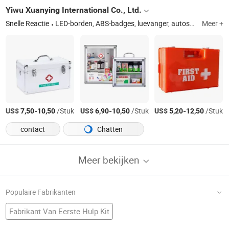
Yiwu Xuanying International Co., Ltd.
Snelle Reactie
LED-borden, ABS-badges, luevanger, autostickers, beautyapparaat, Gezondheidszorg, telefoonaccessoires, slimme brillen
Meer +
US$
-
/Stuk
US$
-
/Stuk
US$
-
/Stuk
7,50
10,50
6,90
10,50
5,20
12,50
contact
Chatten
Meer bekijken
Populaire Fabrikanten
Fabrikant Van Eerste Hulp Kit