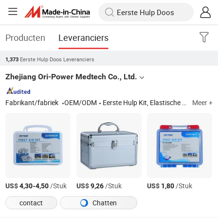
Producten
Leveranciers
Eerste Hulp Doos Leveranciers
1,373
Zhejiang Ori-Power Medtech Co., Ltd.
Fabrikant/fabriek
OEM/ODM
Eerste Hulp Kit, Elastische Verband, Hechting Pleister, Gaas Pad, Niet Geweven Pad, Nooddeken, Wondverbanden, Noodkit
Meer +
US$
-
/Stuk
US$
/Stuk
US$
/Stuk
4,30
4,50
9,26
1,80
contact
Chatten