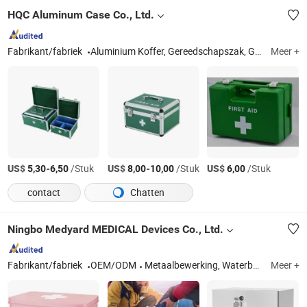
HQC Aluminum Case Co., Ltd.
Fabrikant/fabriek
Aluminium Koffer, Gereedschapszak, Gereedschapskoffer, Vliegtuigkoffer, Cosmetica Koffer, Aktetas, Pokerchip Koffer, Roadcase, Gereedschapsset, Apparatuur Koffer
Meer +
US$
-
/Stuk
US$
-
/Stuk
US$
/Stuk
5,30
6,50
8,00
10,00
6,00
contact
Chatten
Ningbo Medyard MEDICAL Devices Co., Ltd.
Fabrikant/fabriek
OEM/ODM
Metaalbewerking, Waterbak en Sleufkit, CNC Computerbesturingskioskstand, Stoomstrijkijzerkast met alarm voor AED-defibrillator, Noodkasten, AED-kasten met buitensysteem met mechanische vergrendeling, AED
Meer +