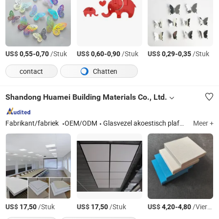
US$
-
/Stuk
US$
-
/Stuk
US$
-
/Stuk
0,55
0,70
0,60
0,90
0,29
0,35
contact
Chatten
Shandong Huamei Building Materials Co., Ltd.
Fabrikant/fabriek
OEM/ODM
Glasvezel akoestisch plafond, glasvezelweefsel, steenwol brandwerend plafond en paneel, gipsplafond, gipslijst, akoestische hangconstructie, akoestisch wandpaneel, gipsplaat zonder papier, geperforeerd gipsplafond
Meer +
US$
/Stuk
US$
/Stuk
US$
-
/Vierkante Meter
17,50
17,50
4,20
4,80