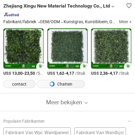
Zhejiang Xingu New Material Technology Co., Ltd
Fabrikant/fabriek
OEM/ODM
Kunstgras, Kunstbloem, Groene Wand, Decoratief Scherm
Meer +
US$
-
/Stuk
US$
-
/Stuk
US$
-
/Stuk
13,00
23,50
1,62
4,17
2,36
4,17
contact
Chatten
Meer bekijken
Populaire Fabrikanten
Fabrikant Van Wpc Wandpaneel
Fabrikant Van Wandlijst