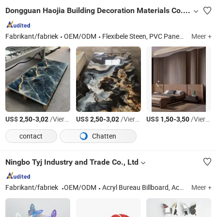
Dongguan Haojia Building Decoration Materials Co., Ltd.
Fabrikant/fabriek
OEM/ODM
Flexibele Steen, PVC Paneel, PU Steen, WPC Roosterbord, SPC Vloer, WPC Paneel, UV Paneel
Meer +
US$
-
/Vierkante Meter
US$
-
/Vierkante Meter
US$
-
/Vierkante Meter
2,50
3,02
2,50
3,02
1,50
3,50
contact
Chatten
Ningbo Tyj Industry and Trade Co., Ltd
Fabrikant/fabriek
OEM/ODM
Acryl Bureau Billboard, Acryl Fotolijst, Acryl Ambachten, Acryl Magnetische Kalender, Acryl Plank
Meer +