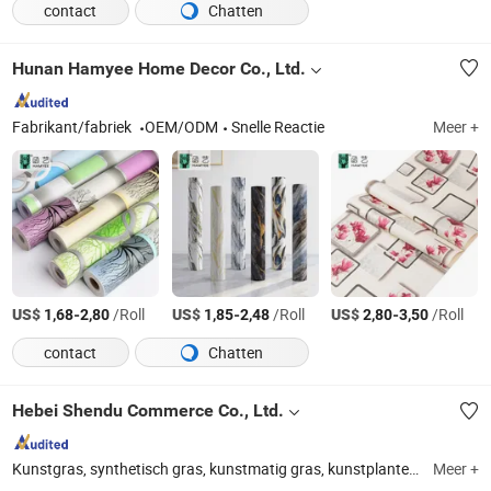
contact
Chatten
Hunan Hamyee Home Decor Co., Ltd.
Fabrikant/fabriek
OEM/ODM
Snelle Reactie
Meer +
US$
-
/Roll
US$
-
/Roll
US$
-
/Roll
1,68
2,80
1,85
2,48
2,80
3,50
contact
Chatten
Hebei Shendu Commerce Co., Ltd.
Kunstgras, synthetisch gras, kunstmatig gras, kunstplanten, kunstmatige gazons, kunstgras gazon, gras tapijt, landschap kunstgras, voetbal kunstgras, golfgras
Meer +