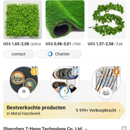
US$
-
/piece
US$
-
/Vierkante Meter
US$
-
/Zak
1,65
2,58
0,98
5,01
1,57
2,58
contact
Chatten
Bestverkochte producten
9.999+ Verkoopkracht
in Metal Handwerk
Shenzhen 7-Hong Technology Co. Ltd.