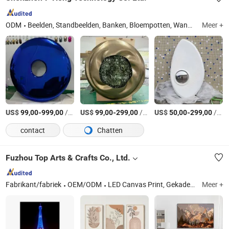
ODM
Beelden, Standbeelden, Banken, Bloempotten, Wanddecoraties, Huishouddecoraties
Meer +
US$
-
/Stuk
US$
-
/Stuk
US$
-
/Stuk
99,00
999,00
99,00
299,00
50,00
299,00
contact
Chatten
Fuzhou Top Arts & Crafts Co., Ltd.
Fabrikant/fabriek
OEM/ODM
LED Canvas Print, Gekaderde Canvas Wandkunst, Handgeschilderd Olieverf, Schilderen op Nummer, Diamant Schilderen, Canvas Scherm Kamerscherm, Posterhanger, Houten en Metalen Bord, Doe-Het-Zelf Kit
Meer +