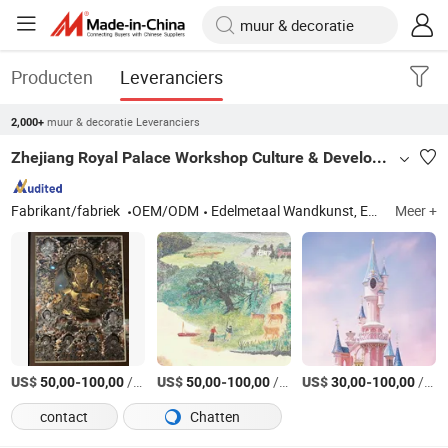
Producten
Leveranciers
muur & decoratie Leveranciers
2,000+
Zhejiang Royal Palace Workshop Culture & Development Co.,Ltd.
Fabrikant/fabriek
OEM/ODM
Edelmetaal Wandkunst, Edelmetaal Ambacht, Luxe Geschenk, Luxe Tafelgerei, Luxe Kantoorornament
Meer +
US$
-
/Stuk
US$
-
/Stuk
US$
-
/Stuk
50,00
100,00
50,00
100,00
30,00
100,00
contact
Chatten