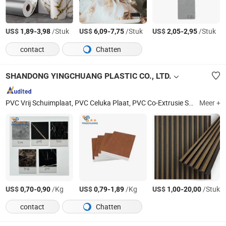
US$
-
/Stuk
US$
-
/Stuk
US$
-
/Stuk
1,89
3,98
6,09
7,75
2,05
2,95
contact
Chatten
SHANDONG YINGCHUANG PLASTIC CO., LTD.
PVC Vrij Schuimplaat, PVC Celuka Plaat, PVC Co-Extrusie Schuimplaat, PVC Harde Plaat, Acryl Buis/Stang, PVC Plaat, Acryl Plaat, PVC Schuimplank, PVC Vrij Schuimplank, PVC Celuka Bord
Meer +
US$
-
/Kg
US$
-
/Kg
US$
-
/Stuk
0,70
0,90
0,79
1,89
1,00
20,00
contact
Chatten