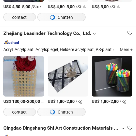
US$
-
/Stuk
US$
-
/Stuk
US$
/Stuk
4,50
5,00
4,50
5,00
5,00
contact
Chatten
Zhejiang Leasinder Technology Co., Ltd.
Acryl, Acrylplaat, Acrylspiegel, Heldere acrylplaat, PS-plaat
Zhejiang
Meer +
US$
-
/Stuk
US$
-
/Kg
US$
-
/Kg
130,00
200,00
1,80
2,80
1,80
2,80
contact
Chatten
Qingdao Dingshang Shi Art Construction Materials Co., Ltd.