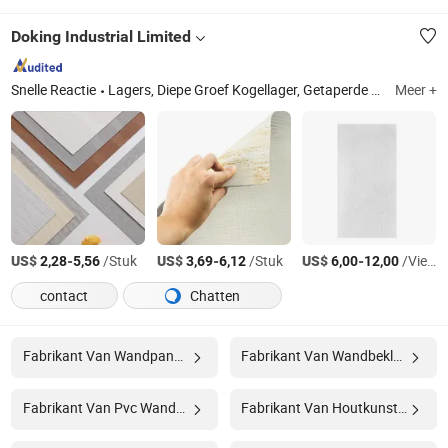
Doking Industrial Limited
Snelle Reactie
Lagers, Diepe Groef Kogellager, Getaperde Rollager, Kussenbloklager, Drukrollager, Wielnaaflager, Cilindrisch Rollager, Sferisch Rollager, Lagerbus, Naaldrollager
Meer +
US$
-
/Stuk
US$
-
/Stuk
US$
-
/Vierkante Meter
2,28
5,56
3,69
6,12
6,00
12,00
contact
Chatten
Fabrikant Van Wandpaneel
Fabrikant Van Wandbekleding
Fabrikant Van Pvc Wandpaneel
Fabrikant Van Houtkunststofcomposiet