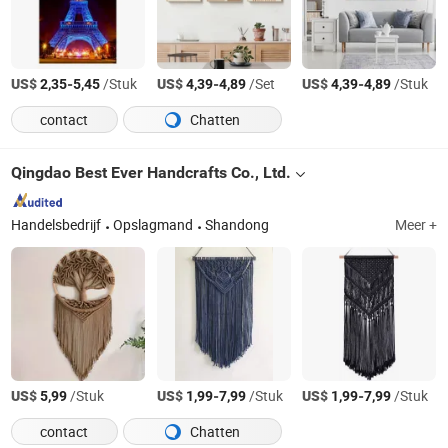
US$
-
/Stuk
US$
-
/Set
US$
-
/Stuk
2,35
5,45
4,39
4,89
4,39
4,89
contact
Chatten
Qingdao Best Ever Handcrafts Co., Ltd.
Handelsbedrijf
Opslagmand
Shandong
Meer +
US$
/Stuk
US$
-
/Stuk
US$
-
/Stuk
5,99
1,99
7,99
1,99
7,99
contact
Chatten