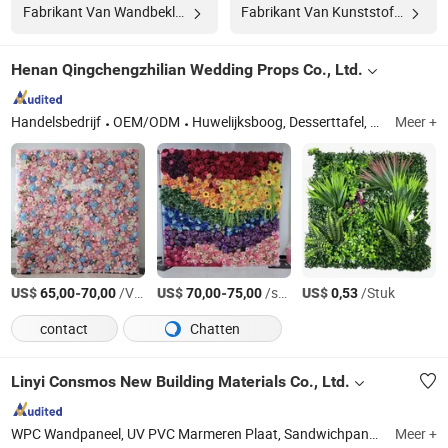
Fabrikant Van Wandbekleding
Fabrikant Van Kunststofpaneel
Henan Qingchengzhilian Wedding Props Co., Ltd.
Handelsbedrijf
OEM/ODM
Huwelijksboog, Desserttafel, Kunstbloem, Partijmeubilair, Kaarsenhouder, Huwelijksdecoratie kroonluchter
Meer +
US$
-
/Vierkante Meter
US$
-
/square meters
US$
/Stuk
65,00
70,00
70,00
75,00
0,53
contact
Chatten
Linyi Consmos New Building Materials Co., Ltd.
WPC Wandpaneel, UV PVC Marmeren Plaat, Sandwichpaneel, Geluidsabsorberend Paneel, SPC Vloer, Flexibele Steen, Bamboe Houtskool PVC Houtfineer, WPC Terras, PU Steen Wandpaneel, PVC Plafondpaneel
Meer +