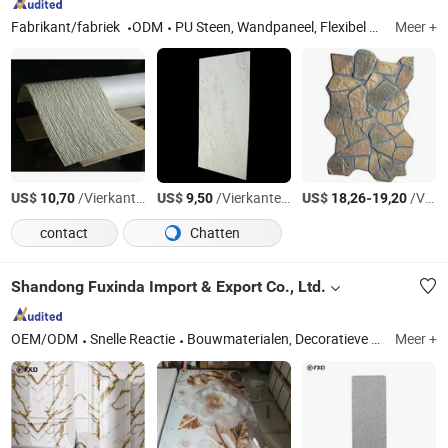
Fabrikant/fabriek
ODM
PU Steen, Wandpaneel, Flexibel Steen
Meer +
US$
/Vierkante Meter
US$
/Vierkante Meter
US$
-
/Vierkante Meter
10,70
9,50
18,26
19,20
contact
Chatten
Shandong Fuxinda Import & Export Co., Ltd.
OEM/ODM
Snelle Reactie
Bouwmaterialen, Decoratieve Panelen, Binnen WPC Wandpaneel, Buiten WPC Wandpaneel, UV Marmerplaat, Flexibele Steen, PU Steen, WPC Kolomtube & Plafond, WPC Terras, Bamboe Houtskool Wandpaneel Spaanplaat
Meer +