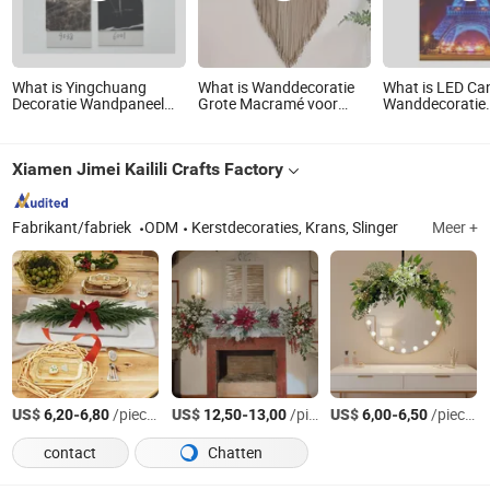
What is Yingchuang
What is Wanddecoratie
What is LED Ca
Decoratie Wandpaneel
Grote Macramé voor
Wanddecoratie
1220X2440mm 3D UV
Woonkamer Slaapkamer
Eiffeltoren 's N
PVC Marmerpaneel
Macramé Wandtapijt
Gecadreerde
Fabriek Heet Verkoop
Woondecoratie
Xiamen Jimei Kailili Crafts Factory
Fabrikant/fabriek
ODM
Kerstdecoraties, Krans, Slinger
Meer +
US$
-
/pieces
US$
-
/pieces
US$
-
/pieces
6,20
6,80
12,50
13,00
6,00
6,50
contact
Chatten